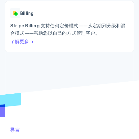
接入 125+ 种支
Stripe Sigma
产品路线图
SaaS
付方式
自定义报告
Sessions 年度大会
Terminal
Data Pipeline
Billing
招聘
线下支付
数据同步
资讯中心
Authorization
资源
Stripe Billing 支持任何定价模式——从定期到分级和混
Stripe Press
Boost
按行业
合模式——帮助您以自己的方式管理客户。
支付成功率优
应用集成
了解更多
化
AI 企业
代码示例
Link
创作者经济
开发者博客
联系
加速结账
游戏
API 状态
酒店、旅游与休闲
联系销售
保险
成为合作伙伴
媒体与娱乐
非营利组织
更多
专业服务
Product roadmap
公共部门
了解未来规划
零售
Radar
欺诈防范
Atlas
生态系统
初创企业注册
合作伙伴
导言
Climate
Stripe App Marketplace
碳移除