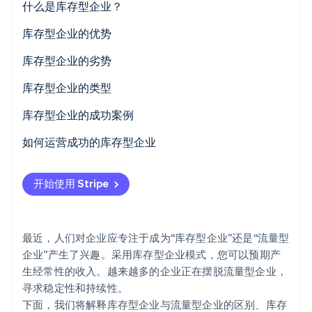
什么是库存型企业？
与流量型企业的区别
库存型企业的优势
与订阅型企业的关系
1. 收入稳定
库存型企业的劣势
Stripe Sessions 2026
与经常性业务的关系
2. 连续性高
1. 启动成本高
库存型企业的类型
了解 Stripe 如何为 AI 构建经济基础设施。
立即观看
3. 管理简单
2. 盈利需要时间
订阅型
库存型企业的成功案例
3. 客户可能取消
租赁型
Kumon
如何运营成功的库存型企业
Costco
配送型
开始使用 Stripe
Xbox
服务型
消耗型
最近，人们对企业应专注于成为“库存型企业”还是“流量型
学习型
企业”产生了兴趣。采用库存型企业模式，您可以预期产
生经常性的收入。越来越多的企业正在摆脱流量型企业，
权益使用型
寻求稳定性和持续性。
保险型
下面，我们将解释库存型企业与流量型企业的区别、库存