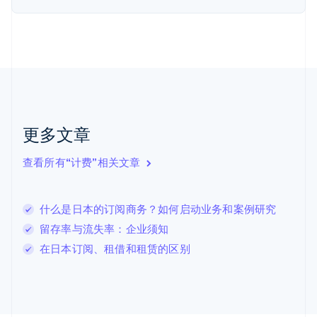
荷兰
Nederlands
English
加拿大
English
Français
捷克
English
克罗地亚
English
Italiano
拉脱维亚
更多文章
English
立陶宛
查看所有“计费”相关文章
English
列支敦士登
Deutsch
English
卢森堡
什么是日本的订阅商务？如何启动业务和案例研究
Français
Deutsch
English
留存率与流失率：企业须知
罗马尼亚
在日本订阅、租借和租赁的区别
English
马尔他
English
马来西亚
English
简体中文