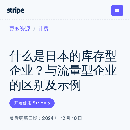
更多资源
计费
按企业阶段
文档
学习
支付
营收
资金管
平台
理
易市
大型企业
Stripe 文档
博客
Payments
Billing
初创企业
API 参考文档
客户案例
什么是日本的库存型
在线支付
经常性收入
Global
Conn
库与 SDK
指南
Managed
Metronome
Payouts
Stripe Apps
Payments
按用量计费
平台
企业？与流量型企业
备案商家解决
Subscriptions
向第三
按应用场景
方案
方打款
支持
订阅管理
Payment links
Crypto
的区别及示例
指南
智能体商务
Invoicing
钱包、
加密货币
获取支持
无代码支付
一次性或定期
稳定币
电子商务
接受线上付款
托管支持方案
Checkout
账单
发行和
嵌入式金融
实施预置结账流程
专业服务
预构建支付界
Tax
发卡基
开始使用 Stripe
财务自动化
构建平台或交易市场
面
销售税和增值
础设施
全球化企业
管理订阅
Elements
税自动化
应用内支付
提供按用量计费
灵活的 UI 组件
Revenue
最后更新日期：2024 年 12 月 10 日
交易市场
发行稳定币支持的支付卡
Payment
Recognition
公司
资金管理
通过智能体配置和管理服
methods
会计自动化
平台
务