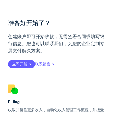
美国
English
Español
简体中文
墨西哥
Español
English
准备好开始了？
挪威
English
葡萄牙
创建账户即可开始收款，无需签署合同或填写银
Português
English
行信息。您也可以联系我们，为您的企业定制专
日本
日本語
English
属支付解决方案。
瑞典
Svenska
English
瑞士
立即开始
联系销售
Deutsch
Français
Italiano
English
塞浦路斯
English
斯洛伐克
English
斯洛文尼亚
English
Italiano
Billing
泰国
ไทย
English
收取并留住更多收入，自动化收入管理工作流程，并接受