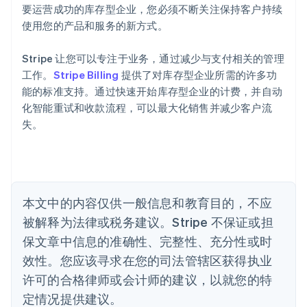
爱沙尼亚
要运营成功的库存型企业，您必须不断关注保持客户持续
English
使用您的产品和服务的新方式。
奥地利
Deutsch
English
Stripe 让您可以专注于业务，通过减少与支付相关的管理
澳大利亚
工作。
Stripe Billing
提供了对库存型企业所需的许多功
English
巴西
能的标准支持。通过快速开始库存型企业的计费，并自动
Português
English
化智能重试和收款流程，可以最大化销售并减少客户流
保加利亚
失。
English
比利时
Nederlands
Français
Deutsch
English
波兰
English
丹麦
本文中的内容仅供一般信息和教育目的，不应
English
被解释为法律或税务建议。Stripe 不保证或担
德国
保文章中信息的准确性、完整性、充分性或时
Deutsch
English
法国
效性。您应该寻求在您的司法管辖区获得执业
Français
English
许可的合格律师或会计师的建议，以就您的特
芬兰
定情况提供建议。
English
Svenska