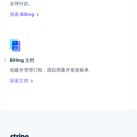
希腊
全球付款。
English
探索 Billing
西班牙
Español
English
新加坡
English
简体中文
新西兰
English
匈牙利
English
Billing 文档
意大利
创建并管理订阅，跟踪用量并签发账单。
Italiano
English
印度
探索文档
English
英国
English
直布罗陀
English
中国内地
简体中文
English
中国香港特别行政区
English
简体中文