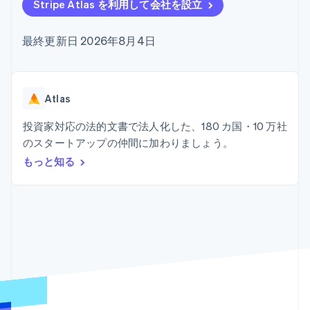
Recognition
ポーネント
Stripe Atlas を利用して会社を設立
SaaS
従量課金請求を提供
決済手段
製品ロードマップ
ステーブルコイン担保型
会計管理の
125 以上の決
Sessions 年次カンファ
のカードを発行
最終更新日 2026年8月4日
自動化
済手段を利用
レンス
エージェントによるサー
Stripe
可能
Terminal
採用情報
ビスのプロビジョニング
Sigma
業種別
対面支払い
ニュースルーム
と管理
カスタムレ
Authorization
Stripe Press
ポート
Boost
AI 企業
Atlas
Data
決済成功率の
クリエイターエコノミ―
Pipeline
最適化
ゲーム
投資家対応の法的文書で法人化した、180 カ国・10 万社
リソース
データの同
Link
ホスピタリティ、旅行、
お問い合わせ
のスタートアップの仲間に加わりましょう。
期
スピーディー
レジャー
な決済
保険
アプリへの導入
もっと知る
営業にお問い合わせ
メディアおよびエンター
コードサンプル
パートナーになる
テインメント
開発者のブログ
非営利団体
API ステータス
プロフェッショナルサー
その他
ビス
Product roadmap
パブリックセクター
今後の予定を確認
小売業
Radar
不正防止
エコシステム
Atlas
スタートアップの企業設立