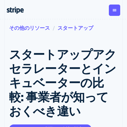
その他のリソース
スタートアップ
企業規模別
ドキュメント
学ぶ
支払い
収益
資金管
プラッ
理
フォー
大企業向け
Stripe のドキュメント
ブログ
とマー
Payments
Billing
スタートアップ向け
API リファレンス
導入事例
スタートアップアク
オンライン決
経常収益
ットプ
Global
ライブラリと SDK
ガイド
済
Metronome
Payouts
イス
Stripe Apps
Managed
セラレーターとイン
従量課金
Payments
第三者
Connec
ユースケース別
マーチャント
サブスクリ
への入
サポート
プション
オブレコード
金
キュベーターの比
プラッ
ガイド
エージェンティックコマ
サブスクリ
ソリューショ
Payment links
フォー
ース
サポートに問い合わせる
プションの
ン
決済の
E コマース / ECサイト
オンライン決済を受け付
管理サポートプラン
コーディング
管理
Invoicing
較: 事業者が知って
築
埋込型金融
け
プロフェッショナルサー
1 回限りまた
不要の決済ペ
請求・財務関連
構築済みの決済を実装
ビス
は継続
ージ
Checkout
おくべき違い
グローバルビジネス
プラットフォームまたは
構築済み決済
Tax
アプリ内決済
マーケットプレイスを構
消費税と
UI
マーケットプレイス
築する
VAT の自動
Elements
資金管理
サブスクリプションを管
柔軟な UI コン
計算
Revenue
会社
プラットフォーム
理