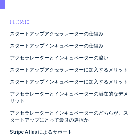
パートナー
Climate
Stripe App Marketplace
カーボンリムーバル
はじめに
Identity
オンライン本人確認
スタートアップアクセラレーターの仕組み
スタートアップインキュベーターの仕組み
アクセラレーターとインキュベーターの違い
Stripe Sessions 2026
アクセラレーター
スタートアップアクセラレーターに加入するメリット
Stripe が AI の経済インフラをどのように構築しているかを
ご覧ください。
インキュベーター
スタートアップインキュベーターに加入するメリット
こちらをご覧ください
アクセラレーターとインキュベーターの潜在的なデメ
リット
スタートアップアクセラレーターのデメリット
アクセラレーターとインキュベーターのどちらが、ス
タートアップにとって最良の選択か
スタートアップインキュベーターのデメリット
Stripe Atlas によるサポート