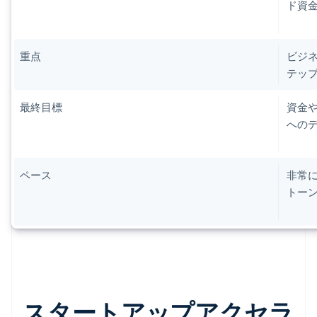
ド資
重点
ビジ
テッ
最終目標
資金
への
ペース
非常
トー
スタートアップアクセラ