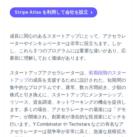
Atlas への申請
Stripe Atlas を利用して会社を設立
EIN が届く前の決済と銀行取引
創業者株式のキャッシュレス購入
成長に関心のあるスタートアップにとって、アクセラレ
83(b) 税務選択の自動申請
ーターやインキュベーターは非常に役立ちます。しか
し、これら 2 つのプログラムには重要な違いがあり、応
世界水準の会社の法的文書
募前に理解しておく価値があります。
Stripe Payments を 1 年間無料で利用可能、さらに 5
万ドルのパートナークレジットと割引
スタートアップアクセラレーターは、
初期段階のスター
トアップ
の成長を支援するために設計された、短期間の
集中的なプログラムです。通常、数カ月間続き、少額の
株式と引き換えに、スタートアップにメンターシップ、
リソース、資金調達、ネットワーキングの機会を提供し
ます。多くの場合、アクセラレーターの最後には「デモ
デー」が開催され、創業者が潜在的な投資家にピッチを
行います。Y Combinator や Techstars などの有名なア
クセラレーターは競争率が非常に高く、急速な規模拡大