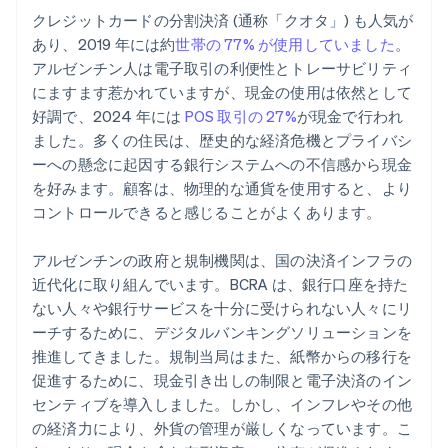
クレジットカードの分割決済 (通称「クオタ」) も人気が
あり、2019 年には約
世帯の 77% が使用していました
。
アルゼンチン人は電子取引の利便性とトレーサビリティ
にますます惹かれていますが、現金の使用は依然として
好調で、2024 年には
POS 取引の 27%
が現金で行われ
ました。多くの住民は、歴史的な経済危機とプライバシ
ーへの懸念に起因する銀行システムへの不信感から現金
を好みます。顧客は、物理的な通貨を使用すると、より
コントロールできると感じることがよくあります。
アルゼンチンの政府と規制機関は、国の決済インフラの
近代化に取り組んでいます。BCRA は、銀行口座を持た
ない人々や銀行サービスを十分に受けられない人々にリ
ーチするために、デジタルバンキングソリューションを
推進してきました。規制当局はまた、紙幣からの移行を
促進するために、現金引き出しの制限と電子決済のイン
センティブを導入しました。しかし、インフレやその他
の経済力により、外貨の管理が厳しくなっています。こ