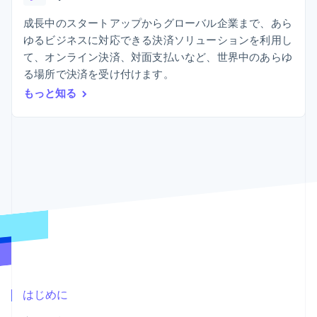
Recognition
ポーネント
SaaS
従量課金請求を提供
決済手段
製品ロードマップ
成長中のスタートアップからグローバル企業まで、あら
ステーブルコイン担保型
会計管理の
125 以上の決
Sessions 年次カンファ
のカードを発行
ゆるビジネスに対応できる決済ソリューションを利用し
自動化
済手段を利用
レンス
エージェントによるサー
Stripe
て、オンライン決済、対面支払いなど、世界中のあらゆ
可能
Terminal
採用情報
ビスのプロビジョニング
Sigma
業種別
対面支払い
ニュースルーム
る場所で決済を受け付けます。
と管理
カスタムレ
Authorization
Stripe Press
もっと知る
ポート
Boost
AI 企業
Data
決済成功率の
クリエイターエコノミ―
Pipeline
最適化
ゲーム
リソース
データの同
Link
ホスピタリティ、旅行、
お問い合わせ
期
スピーディー
レジャー
な決済
保険
アプリへの導入
営業にお問い合わせ
メディアおよびエンター
コードサンプル
パートナーになる
テインメント
開発者のブログ
非営利団体
API ステータス
プロフェッショナルサー
その他
ビス
Product roadmap
パブリックセクター
今後の予定を確認
小売業
Radar
不正防止
はじめに
エコシステム
Atlas
スタートアップの企業設立