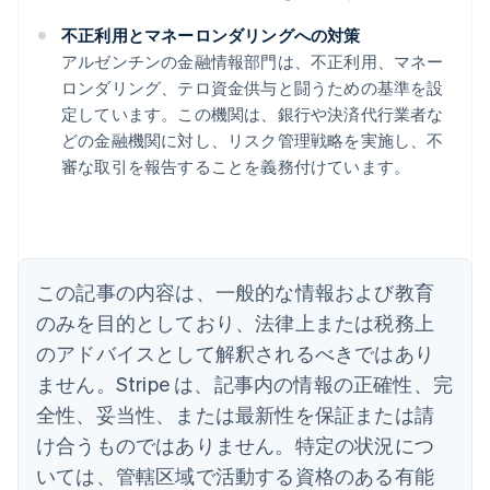
不正利用とマネーロンダリングへの対策
アルゼンチンの金融情報部門は、不正利用、マネー
ロンダリング、テロ資金供与と闘うための基準を設
定しています。この機関は、銀行や決済代行業者な
アイルランド
どの金融機関に対し、リスク管理戦略を実施し、不
English
審な取引を報告することを義務付けています。
アメリカ
English
Español
简体中文
アラブ首長国連邦
English
イギリス
English
この記事の内容は、一般的な情報および教育
イタリア
のみを目的としており、法律上または税務上
Italiano
English
インド
のアドバイスとして解釈されるべきではあり
English
ません。Stripe は、記事内の情報の正確性、完
エストニア
全性、妥当性、または最新性を保証または請
English
オーストラリア
け合うものではありません。特定の状況につ
English
いては、管轄区域で活動する資格のある有能
オーストリア