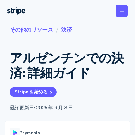
その他のリソース
決済
企業規模別
ドキュメント
学ぶ
支払い
収益
資金管
プラッ
理
フォー
大企業向け
Stripe のドキュメント
ブログ
とマー
Payments
Billing
スタートアップ向け
API リファレンス
導入事例
アルゼンチンでの決
オンライン決
経常収益
ットプ
Global
ライブラリと SDK
ガイド
済
Metronome
Payouts
イス
Stripe Apps
Managed
済: 詳細ガイド
従量課金
Payments
第三者
Connec
ユースケース別
マーチャント
サブスクリ
への入
サポート
プション
オブレコード
金
プラッ
ガイド
エージェンティックコマ
サブスクリ
ソリューショ
Payment links
フォー
ース
サポートに問い合わせる
プションの
Stripe を始める
ン
決済の
E コマース / ECサイト
オンライン決済を受け付
管理サポートプラン
コーディング
管理
Invoicing
築
埋込型金融
け
プロフェッショナルサー
1 回限りまた
不要の決済ペ
請求・財務関連
構築済みの決済を実装
ビス
最終更新日: 2025 年 9 月 8 日
は継続
ージ
Checkout
グローバルビジネス
プラットフォームまたは
構築済み決済
Tax
アプリ内決済
マーケットプレイスを構
消費税と
UI
マーケットプレイス
築する
VAT の自動
Elements
資金管理
サブスクリプションを管
柔軟な UI コン
計算
Revenue
会社
Payments
プラットフォーム
理