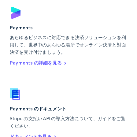
Français
English
ブルガリア
English
ベルギー
Nederlands
Français
Deutsch
English
Payments
ポーランド
あらゆるビジネスに対応できる決済ソリューションを利
English
用して、世界中のあらゆる場所でオンライン決済と対面
ポルトガル
Português
English
決済を受け付けましょう。
マルタ
Payments の詳細を見る
English
マレーシア
English
简体中文
メキシコ
Español
English
ラトビア
English
Payments のドキュメント
リトアニア
English
Stripe の支払い API の導入方法について、ガイドをご覧
リヒテンシュタイン
ください。
Deutsch
English
ルーマニア
ドキュメントを見る