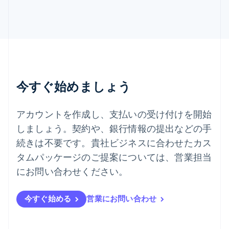
English
スロベニア
English
Italiano
タイ
ไทย
English
チェコ共和国
English
デンマーク
今すぐ始めましょう
English
ドイツ
Deutsch
English
アカウントを作成し、支払いの受け付けを開始
ニュージーランド
しましょう。契約や、銀行情報の提出などの手
English
ノルウェー
続きは不要です。貴社ビジネスに合わせたカス
English
タムパッケージのご提案については、営業担当
ハンガリー
にお問い合わせください。
English
フィンランド
English
Svenska
今すぐ始める
営業にお問い合わせ
ブラジル
Português
English
フランス