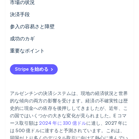
市場の状況
パートナー
Climate
Stripe App Marketplace
決済手段
カーボンリムーバル
Identity
現在の使用状況
参入の容易さと障壁
オンライン本人確認
新たなトレンド
税制
成功のカギ
チャージバックと不審請求の申し立て
重要なポイント
国際決済
現地の決済手段を活用する
Stripe Sessions 2026
Stripe を始める
Stripe が AI の経済インフラをどのように構築しているかを
セキュリティとプライバシー
通貨と規制環境の複雑さを理解する
ご覧ください。
こちらをご覧ください
セキュリティと不正利用防止を優先する
アルゼンチンの決済システムは、現地の経済状況と世界
的な傾向の両方の影響を受けます。経済の不確実性は歴
史的に現金への依存を後押ししてきましたが、近年、こ
の国ではいくつかの大きな変化が見られました。E コマ
ース取引額は
2024 年に 330 億ドル
に達し、2027 年に
は 500 億ドルに達すると予測されています。これは、
同国がより多くのデジタル取引に向けて熱心に進んでい