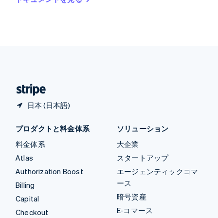
English
ルクセンブルグ
Français
Deutsch
English
中国香港特別行政区
English
简体中文
中国本土
简体中文
English
日本
日本語
English
日本 (日本語)
プロダクトと料金体系
ソリューション
料金体系
大企業
Atlas
スタートアップ
Authorization Boost
エージェンティックコマ
ース
Billing
暗号資産
Capital
E-コマース
Checkout