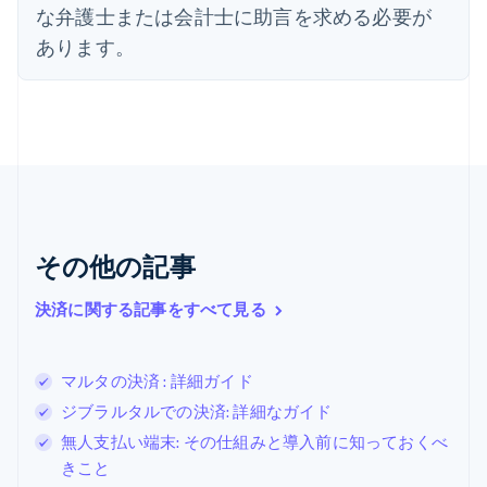
Deutsch
English
な弁護士または会計士に助言を求める必要が
オランダ
あります。
Nederlands
English
カナダ
English
Français
キプロス
English
ギリシア
English
クロアチア
English
Italiano
ジブラルタル
その他の記事
English
シンガポール
決済に関する記事をすべて見る
English
简体中文
スイス
Deutsch
Français
Italiano
English
マルタの決済 : 詳細ガイド
スウェーデン
Svenska
English
ジブラルタルでの決済: 詳細なガイド
スペイン
無人支払い端末: その仕組みと導入前に知っておくべ
Español
English
きこと
スロバキア