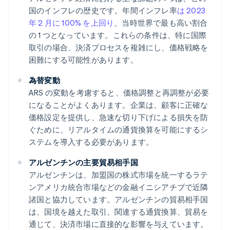
国のインフレの歴史です。年間インフレ率
は 2023
年 2 月に 100% を上回り
、当時世界で最も高い割合
の 1 つとなっています。これらの条件は、特に国際
取引の場合、決済プロセスを複雑にし、価格戦略を
困難にする可能性があります。
為替変動
ARS の変動を考慮すると、価格調整と再調整が必要
になることがよくあります。企業は、顧客に正確な
価格設定を提供し、急速な切り下げによる損失を防
ぐために、リアルタイムの通貨換算を可能にするシ
ステムを導入する必要があります。
アルゼンチンの主要貿易相手国
アルゼンチンは、加盟国の株式市場を統一するラテ
ンアメリカ統合市場などの金融イニシアチブで近隣
諸国と協力しています。アルゼンチンの貿易相手国
は、国境を越えた取引、関連する通貨換算、貿易を
通じて、決済市場に直接的な影響を与えています。