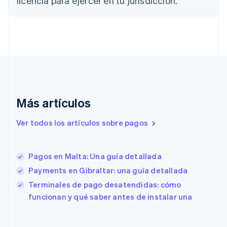
licencia para ejercer en tu jurisdicción.
Croacia
English
Italiano
Dinamarca
English
Emiratos Árabes Unidos
English
Eslovaquia
English
Eslovenia
Más artículos
English
Italiano
España
Ver todos los artículos sobre pagos
Español
English
Estados Unidos
English
Español
简体中文
Estonia
Pagos en Malta: Una guía detallada
English
Payments en Gibraltar: una guía detallada
Finlandia
English
Svenska
Terminales de pago desatendidas: cómo
Francia
funcionan y qué saber antes de instalar una
Français
English
Gibraltar
English