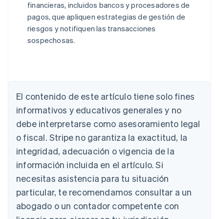
financieras, incluidos bancos y procesadores de
pagos, que apliquen estrategias de gestión de
riesgos y notifiquen las transacciones
sospechosas.
Alemania
Deutsch
English
Australia
English
Austria
El contenido de este artículo tiene solo fines
Deutsch
English
Bélgica
informativos y educativos generales y no
Nederlands
Français
Deutsch
English
debe interpretarse como asesoramiento legal
Brasil
o fiscal. Stripe no garantiza la exactitud, la
Português
English
Bulgaria
integridad, adecuación o vigencia de la
English
información incluida en el artículo. Si
Canadá
necesitas asistencia para tu situación
English
Français
China continental
particular, te recomendamos consultar a un
简体中文
English
abogado o un contador competente con
Chipre
English