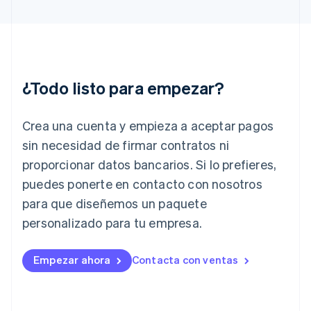
Grecia
English
Hungría
English
India
English
¿Todo listo para empezar?
Irlanda
English
Crea una cuenta y empieza a aceptar pagos
Italia
Italiano
English
sin necesidad de firmar contratos ni
Japón
proporcionar datos bancarios. Si lo prefieres,
日本語
English
Letonia
puedes ponerte en contacto con nosotros
English
para que diseñemos un paquete
Liechtenstein
personalizado para tu empresa.
Deutsch
English
Lituania
English
Empezar ahora
Contacta con ventas
Luxemburgo
Français
Deutsch
English
Malasia
English
简体中文