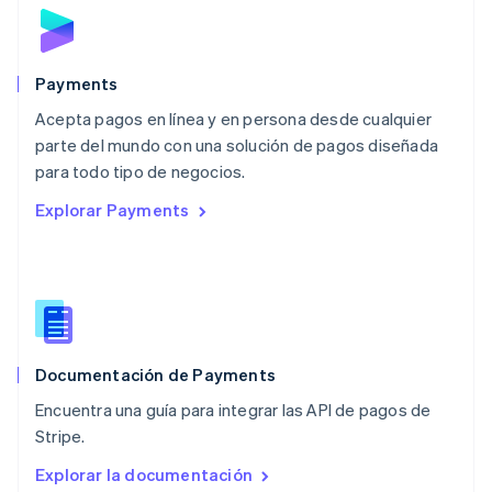
Malta
English
México
Español
English
Payments
Noruega
Acepta pagos en línea y en persona desde cualquier
English
parte del mundo con una solución de pagos diseñada
Nueva Zelandia
English
para todo tipo de negocios.
Países Bajos
Explorar Payments
Nederlands
English
Polonia
English
Portugal
Português
English
RAE de Hong Kong, China
English
简体中文
Documentación de Payments
Reino Unido
English
Encuentra una guía para integrar las API de pagos de
República Checa
Stripe.
English
Rumania
Explorar la documentación
English