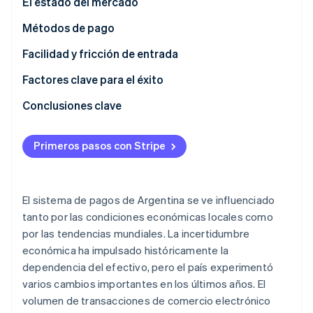
El estado del mercado
Radar
Métodos de pago
Prevención de fraude
Ecosistema
Atlas
Uso actual
Facilidad y fricción de entrada
Constitución de una startup
Socios
Tendencias emergentes
Impuestos
Factores clave para el éxito
Climate
Stripe App Marketplace
Eliminación de dióxido de carbono
Contracargos y disputas
Conclusiones clave
Identity
Pagos internacionales
Aprovecha los métodos de pago locales
Verificación de identidad en línea
Primeros pasos con Stripe
Seguridad y privacidad
Conoce las complejidades del entorno monetario y
normativo
Prioriza la seguridad y la prevención de fraude
El sistema de pagos de Argentina se ve influenciado
Sesiones de Stripe 2026
tanto por las condiciones económicas locales como
Descubre cómo Stripe construye la infraestructura económi
por las tendencias mundiales. La incertidumbre
Mirar ahora
económica ha impulsado históricamente la
dependencia del efectivo, pero el país experimentó
varios cambios importantes en los últimos años. El
volumen de transacciones de comercio electrónico