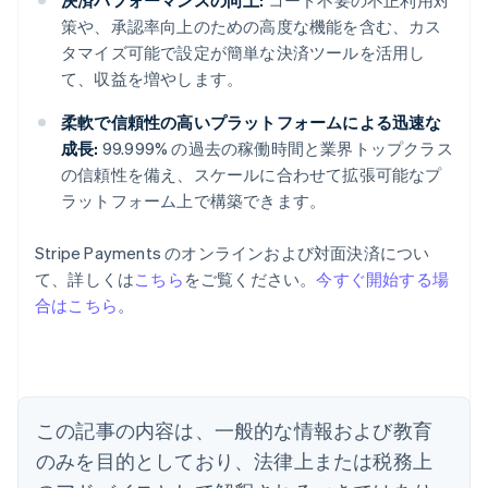
決済パフォーマンスの向上:
コード不要の不正利用対
策や、承認率向上のための高度な機能を含む、カス
タマイズ可能で設定が簡単な決済ツールを活用し
て、収益を増やします。
柔軟で信頼性の高いプラットフォームによる迅速な
成長:
99.999% の過去の稼働時間と業界トップクラス
の信頼性を備え、スケールに合わせて拡張可能なプ
ラットフォーム上で構築できます。
Stripe Payments のオンラインおよび対面決済につい
て、詳しくは
こちら
をご覧ください。
今すぐ開始する場
アイルランド
合はこちら
。
English
アメリカ
English
Español
简体中文
アラブ首長国連邦
English
イギリス
この記事の内容は、一般的な情報および教育
English
のみを目的としており、法律上または税務上
イタリア
Italiano
English