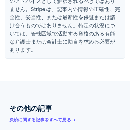
のアドバイスとして解釈されるべきではあり
インド
ません。Stripe は、記事内の情報の正確性、完
English
全性、妥当性、または最新性を保証または請
エストニア
English
け合うものではありません。特定の状況につ
オーストラリア
いては、管轄区域で活動する資格のある有能
English
オーストリア
な弁護士または会計士に助言を求める必要が
Deutsch
English
あります。
オランダ
Nederlands
English
カナダ
English
Français
キプロス
English
ギリシア
English
クロアチア
その他の記事
English
Italiano
ジブラルタル
English
決済に関する記事をすべて見る
シンガポール
English
简体中文