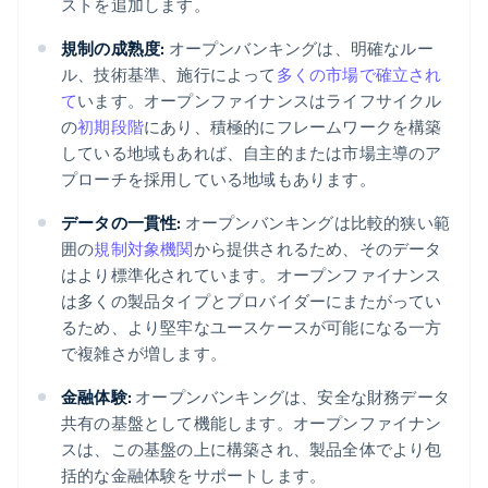
ストを追加します。
規制の成熟度:
オープンバンキングは、明確なルー
ル、技術基準、施行によって
多くの市場で確立され
て
います。オープンファイナンスはライフサイクル
の
初期段階
にあり、積極的にフレームワークを構築
している地域もあれば、自主的または市場主導のア
プローチを採用している地域もあります。
データの一貫性:
オープンバンキングは比較的狭い範
囲の
規制対象機関
から提供されるため、そのデータ
はより標準化されています。オープンファイナンス
は多くの製品タイプとプロバイダーにまたがってい
るため、より堅牢なユースケースが可能になる一方
で複雑さが増します。
金融体験:
オープンバンキングは、安全な財務データ
共有の基盤として機能します。オープンファイナン
スは、この基盤の上に構築され、製品全体でより包
括的な金融体験をサポートします。