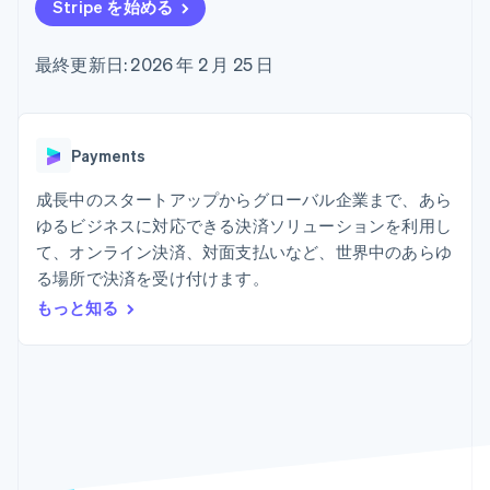
Recognition
ポーネント
Stripe を始める
SaaS
従量課金請求を提供
決済手段
製品ロードマップ
ステーブルコイン担保型
会計管理の
125 以上の決
Sessions 年次カンファ
のカードを発行
最終更新日: 2026 年 2 月 25 日
自動化
済手段を利用
レンス
エージェントによるサー
Stripe
可能
Terminal
採用情報
ビスのプロビジョニング
Sigma
業種別
対面支払い
ニュースルーム
と管理
カスタムレ
Authorization
Stripe Press
ポート
Boost
AI 企業
Payments
Data
決済成功率の
クリエイターエコノミ―
Pipeline
最適化
ゲーム
成長中のスタートアップからグローバル企業まで、あら
リソース
データの同
Link
ホスピタリティ、旅行、
お問い合わせ
ゆるビジネスに対応できる決済ソリューションを利用し
期
スピーディー
レジャー
な決済
保険
アプリへの導入
て、オンライン決済、対面支払いなど、世界中のあらゆ
営業にお問い合わせ
メディアおよびエンター
コードサンプル
パートナーになる
る場所で決済を受け付けます。
テインメント
開発者のブログ
もっと知る
非営利団体
API ステータス
プロフェッショナルサー
その他
ビス
Product roadmap
パブリックセクター
今後の予定を確認
小売業
Radar
不正防止
エコシステム
Atlas
スタートアップの企業設立