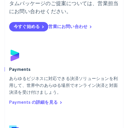
タムパッケージのご提案については、営業担当
ハンガリー
にお問い合わせください。
English
フィンランド
English
Svenska
今すぐ始める
営業にお問い合わせ
ブラジル
Português
English
フランス
Français
English
ブルガリア
English
ベルギー
Nederlands
Français
Deutsch
English
Payments
ポーランド
あらゆるビジネスに対応できる決済ソリューションを利
English
用して、世界中のあらゆる場所でオンライン決済と対面
ポルトガル
Português
English
決済を受け付けましょう。
マルタ
Payments の詳細を見る
English
マレーシア
English
简体中文
メキシコ
Español
English