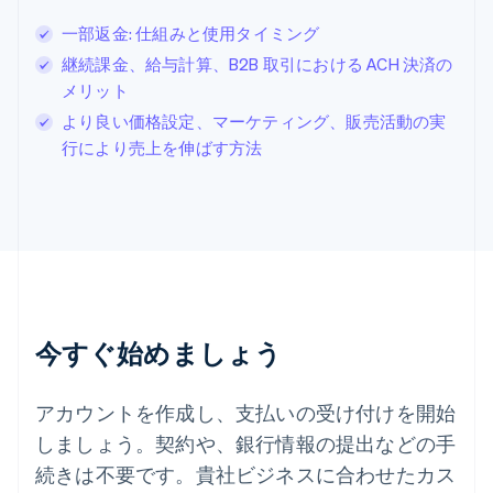
スイス
一部返金: 仕組みと使用タイミング
Deutsch
Français
Italiano
English
継続課金、給与計算、B2B 取引における ACH 決済の
スウェーデン
Svenska
English
メリット
スペイン
より良い価格設定、マーケティング、販売活動の実
Español
English
行により売上を伸ばす方法
スロバキア
English
スロベニア
English
Italiano
タイ
ไทย
English
チェコ共和国
English
デンマーク
今すぐ始めましょう
English
ドイツ
Deutsch
English
アカウントを作成し、支払いの受け付けを開始
ニュージーランド
しましょう。契約や、銀行情報の提出などの手
English
ノルウェー
続きは不要です。貴社ビジネスに合わせたカス
English