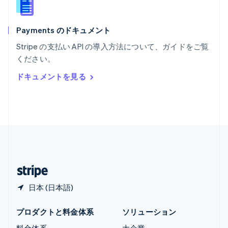
ラトビア
English
Payments のドキュメント
リトアニア
English
Stripe の支払い API の導入方法について、ガイドをご覧
リヒテンシュタイン
ください。
Deutsch
English
ルーマニア
ドキュメントを見る
English
ルクセンブルグ
Français
Deutsch
English
中国香港特別行政区
English
简体中文
中国本土
简体中文
English
日本
日本語
English
日本 (日本語)
プロダクトと料金体系
ソリューション
料金体系
大企業