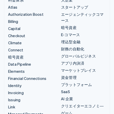
Atlas
スタートアップ
Authorization Boost
エージェンティックコマ
ース
Billing
暗号資産
Capital
E-コマース
Checkout
埋込型金融
Climate
財務の自動化
Connect
グローバルビジネス
暗号資産
アプリ内決済
Data Pipeline
マーケットプレイス
Elements
資金管理
Financial Connections
プラットフォーム
Identity
SaaS
Invoicing
AI 企業
Issuing
クリエイターエコノミ―
Link
ゲーム
Managed Payments