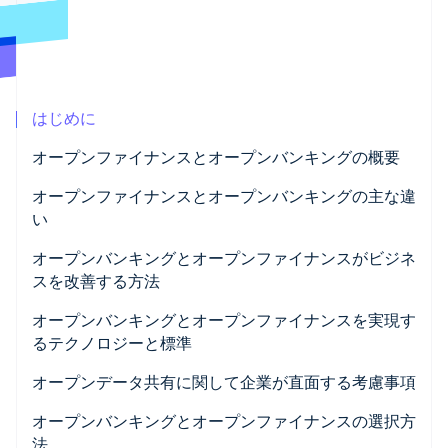
パートナー
Climate
Stripe App Marketplace
カーボンリムーバル
Identity
オンライン本人確認
はじめに
オープンファイナンスとオープンバンキングの概要
オープンバンキングの概要
オープンファイナンスとオープンバンキングの主な違
Stripe Sessions 2026
い
Stripe が AI の経済インフラをどのように構築しているかを
オープンファイナンスの概要
ご覧ください。
オープンバンキングとオープンファイナンスがビジネ
こちらをご覧ください
スを改善する方法
オープンバンキングとオープンファイナンスを実現す
るテクノロジーと標準
オープンデータ共有に関して企業が直面する考慮事項
オープンバンキングとオープンファイナンスの選択方
法