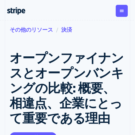
その他のリソース
決済
企業規模別
ドキュメント
学ぶ
支払い
収益
資金管
プラッ
理
フォー
大企業向け
Stripe のドキュメント
ブログ
とマー
Payments
Billing
スタートアップ向け
API リファレンス
導入事例
オープンファイナン
オンライン決
経常収益
ットプ
Global
ライブラリと SDK
ガイド
済
Metronome
Payouts
イス
Stripe Apps
Managed
スとオープンバンキ
従量課金
Payments
第三者
Connec
ユースケース別
マーチャント
サブスクリ
への入
サポート
プション
オブレコード
金
ングの比較: 概要、
プラッ
ガイド
エージェンティックコマ
サブスクリ
ソリューショ
Payment links
フォー
ース
サポートに問い合わせる
プションの
ン
決済の
E コマース / ECサイト
オンライン決済を受け付
管理サポートプラン
コーディング
管理
Invoicing
相違点、企業にとっ
築
埋込型金融
け
プロフェッショナルサー
1 回限りまた
不要の決済ペ
請求・財務関連
構築済みの決済を実装
ビス
は継続
ージ
Checkout
て重要である理由
グローバルビジネス
プラットフォームまたは
構築済み決済
Tax
アプリ内決済
マーケットプレイスを構
消費税と
UI
マーケットプレイス
築する
VAT の自動
Elements
資金管理
サブスクリプションを管
柔軟な UI コン
計算
Revenue
会社
プラットフォーム
理