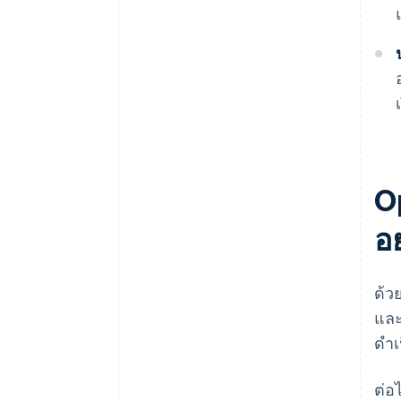
O
อ
ด้ว
และ
ดำเ
ต่อไ