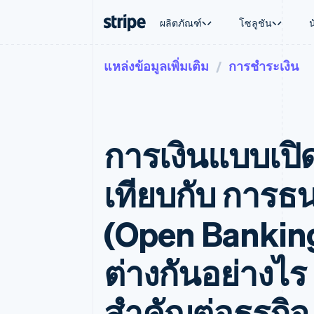
ผลิตภัณฑ์
โซลูชัน
แหล่งข้อมูลเพิ่มเติม
การชำระเงิน
ตามขั้น
เอกสารประกอบ
เรียนรู้
ตามกรณี
การสนับส
การชำระเงิน
รายรับ
องค์กร
Stripe Docs
บล็อก
การค้าแบ
รับการส
Payments
Billing
ธุรกิจสตาร์ทอัพ
ข้อมูลอ้างอิงเกี่ยวกับ API
เรื่องราวจากลูกค้า
อีคอมเมิร
แพ็กเกจก
การชำระเงินออนไลน์
รายรับตามแบบแผนล่
ไลบรารีและ SDK
คู่มือ
บริการทา
บริการเ
Payment links
Metronome
Stripe Apps
การเงินแบบเปิ
การทำงาน
การชำระเงินแบบไม่ต้องเขียน
การเรียกเก็บเงินตาม
ธุรกิจทั่
โค้ด
การชำระเงินตามรอบ
การชำระ
การจัดการการชำระเ
Checkout
มาร์เก็ต
เทียบกับ การ
UI การชำระเงินสำเร็จรูป
บิล
การจัดกา
Elements
Invoicing
แพลตฟอ
องค์ประกอบ UI ที่ยืดหยุ่น
ครั้งเดียวหรือตามแบ
SaaS
(Open Banking
วิธีการชำระเงิน
หน้า
เข้าถึงได้มากกว่า 125 รายการ
Tax
Authorization Boost
คิดภาษีการขายและ 
ต่างกันอย่างไร
ยกระดับการยอมรับการชำระเงิน
อัตโนมัติ
Link
Revenue Recogniti
การชำระเงินที่รวดเร็วขึ้น
ระบบอัตโนมัติสำหรับ
สำคัญต่อธุรกิจ
Stripe Sigma