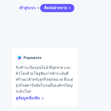
เข้าสู่ระบบ
ติดต่อฝ่ายขาย
แหล่งข้อมูล
ระบบนิเวศ
การติดต่อ
มาร์เก็ตเพลส
เพิ่มเติม
การเชื่อมต่อการทำงานแอป
พาร์ทเนอร์
ติดต่อฝ่ายขาย
Product roadmap
น
ตัวอย่างโค้ด
Stripe App Marketplace
สมัครเป็นพาร์ทเนอร์
ดูสิ่งที่กำลังจะมาถึง
ำหรับแพลตฟอร์ม
บล็อกของนักพัฒนา
ันทนาการ
สถานะ API
Radar
การป้องกันการฉ้อโกง
Payments
Atlas
การก่อตั้งบริษัทสตาร์ทอัพ
รับชำระเงินออนไลน์ ที่จุดขาย และ
ทั่วโลกด้วยโซลูชันการชำระเงินที่
Climate
การขจัดคาร์บอน
สร้างมาสำหรับธุรกิจทุกขนาด ตั้งแต่
ธุรกิจสตาร์ทอัพไปจนถึงองค์กรใหญ่
ระดับโลก
ดูข้อมูลเพิ่มเติม