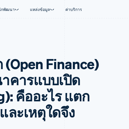
นักพัฒนา
แหล่งข้อมูล
ค่าบริการ
ใช้งาน
นุน
คู่มือ
ตามอุตสาหกรรม
บริษัท
การจัดการเงิน
แพลตฟอร์มและ
บใช้เอเจนต์
นับสนุน
รับการชำระเงินออนไลน์
บริษัท AI
แผนงานผลิตภัณฑ์
Global Payouts
Connect
์ซ
ารสนับสนุนที่ได้รับการจัดการ
ติดตั้งใช้งานการชำระเงินสำเร็จรูป
แวดวงครีเอเตอร์
การประชุมประจำปีแบบเซสชั
วงหน้า
เบิกจ่ายให้กับบุคคลที่สาม
การชำระเงินส
งการเงินที่ผสานรวมในตัว
ฉพาะทาง
สร้างแพลตฟอร์มหรือมาร์เก็ตเพลส
เกม
ตำแหน่งงาน
ด (Open Finance)
อัตโนมัติด้านการเงิน
จัดการการชำระเงินตามรอบบิล
การบริการ การเดินทาง และส
ห้องข่าว
การใช้งาน
วโลก
เสนอการเรียกเก็บเงินตามการใช้งาน
Stripe Press
บิล
เงินในแอป
ออกบัตรที่มีสเตเบิลคอยน์รองรับอยู่
ประกันภัย
งินตามรอบ
เพลส
จัดเตรียมและจัดการบริการด้วยเอเจนต์
สื่อและความบันเทิง
ธนาคารแบบเปิด
รเงิน
องค์กรไม่แสวงผลกำไร
ร์ม
บริการเฉพาะทาง
บแผนล่วง
ภาครัฐ
): คืออะไร แตก
ธุรกิจค้าปลีก
VAT
 และเหตุใดจึง
on
การทำบัญชี