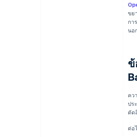
Op
ขยา
การ
นอก
ข
B
ควา
ประ
ตัด
ต่อ