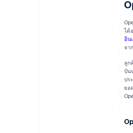
O
Ope
ได้
อิน
จาก
ลูก
ปัน
ประ
ยอด
Ope
Op