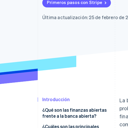
Authorization Boost
Primeros pasos con Stripe
Optimizaciones de aceptación
Link
Proceso de compra acelerado
Última actualización: 25 de febrero de 
Financial Connections
Datos de ctas. financieras
vinculadas
Introducción
La 
pro
¿Qué son las finanzas abiertas
frente a la banca abierta?
fin
com
¿Qué es la banca abierta?
¿Cuáles son las principales