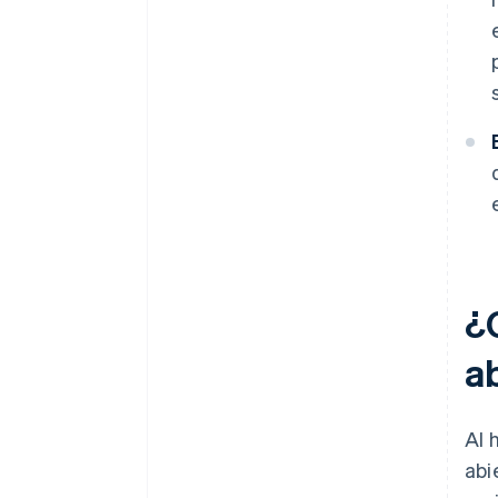
¿
a
Al 
abi