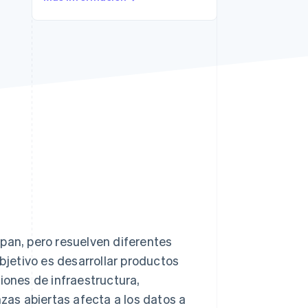
Sesiones de Stripe
2026
Descubre cómo Stripe
construye la
infraestructura
económica para la IA.
Mirar ahora
pan, pero resuelven diferentes
objetivo es desarrollar productos
siones de infraestructura,
nzas abiertas afecta a los datos a