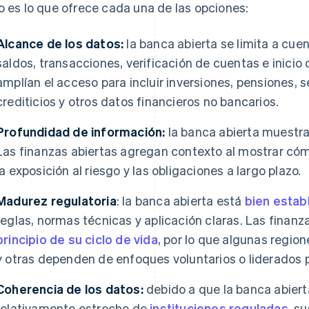
o es lo que ofrece cada una de las opciones:
Alcance de los datos:
la banca abierta se limita a cue
saldos, transacciones, verificación de cuentas e inicio
amplían el acceso para incluir inversiones, pensiones, 
crediticios y otros datos financieros no bancarios.
Profundidad de información:
la banca abierta muestra
Las finanzas abiertas agregan contexto al mostrar cómo
la exposición al riesgo y las obligaciones a largo plazo.
Madurez regulatoria
: la banca abierta está
bien esta
reglas, normas técnicas y aplicación claras. Las finan
principio de su ciclo de vida
, por lo que algunas regi
y otras dependen de enfoques voluntarios o liderados 
Coherencia de los datos:
debido a que la banca abiert
relativamente estrecho de
instituciones reguladas
, s