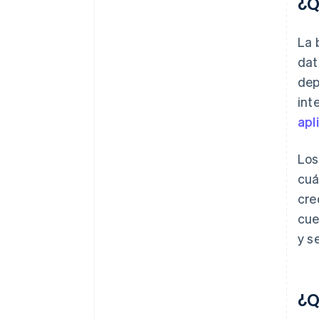
¿Q
La 
dat
dep
int
apl
Los
cuá
cre
cue
y s
¿Q