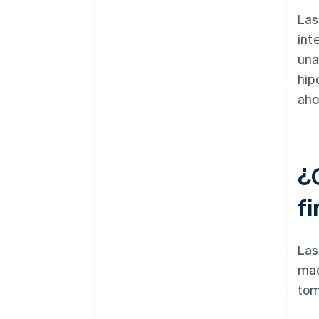
La
int
una
hip
aho
¿C
fi
Las
mad
tom