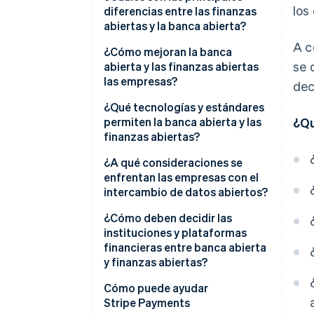
los
diferencias entre las finanzas
¿Qué son las finanzas abiertas?
abiertas y la banca abierta?
A c
¿Cómo mejoran la banca
se 
abierta y las finanzas abiertas
las empresas?
dec
¿Qué tecnologías y estándares
permiten la banca abierta y las
¿Qu
finanzas abiertas?
¿A qué consideraciones se
enfrentan las empresas con el
intercambio de datos abiertos?
¿Cómo deben decidir las
instituciones y plataformas
financieras entre banca abierta
y finanzas abiertas?
Cómo puede ayudar
Stripe Payments