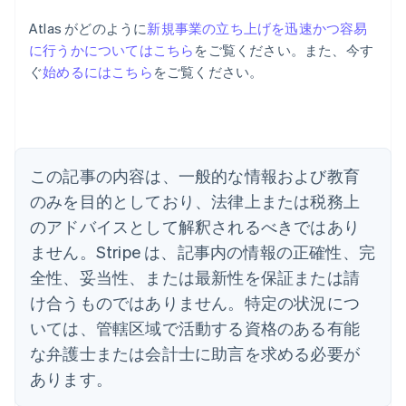
Atlas がどのように
新規事業の立ち上げを迅速かつ容易
に行うかについてはこちら
をご覧ください。また、今す
ぐ
始めるにはこちら
をご覧ください。
アイルランド
English
アメリカ
English
Español
简体中文
アラブ首長国連邦
この記事の内容は、一般的な情報および教育
English
イギリス
のみを目的としており、法律上または税務上
English
のアドバイスとして解釈されるべきではあり
イタリア
Italiano
English
ません。Stripe は、記事内の情報の正確性、完
インド
全性、妥当性、または最新性を保証または請
English
エストニア
け合うものではありません。特定の状況につ
English
いては、管轄区域で活動する資格のある有能
オーストラリア
な弁護士または会計士に助言を求める必要が
English
オーストリア
あります。
Deutsch
English