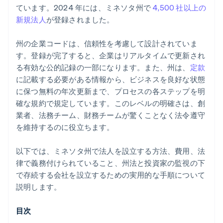
税金と必要なライセンスの登録
世界クラスの企業の法的文書
ています。2024 年には、ミネソタ州で
4,500 社以上の
年次更新を申請する
Stripe Payments を 1 年間無料でご利用いただけるほ
新規法人
が登録されました。
か、5 万ドルのパートナークレジットと割引も利用
州の企業コードは、信頼性を考慮して設計されていま
す。登録が完了すると、企業はリアルタイムで更新され
る有効な公的記録の一部になります。また、州は、
定款
に記載する必要がある情報から、ビジネスを良好な状態
に保つ無料の年次更新まで、プロセスの各ステップを明
確な規約で規定しています。このレベルの明確さは、創
業者、法務チーム、財務チームが驚くことなく法令遵守
を維持するのに役立ちます。
以下では、ミネソタ州で法人を設立する方法、費用、法
律で義務付けられていること、州法と投資家の監視の下
で存続する会社を設立するための実用的な手順について
説明します。
目次