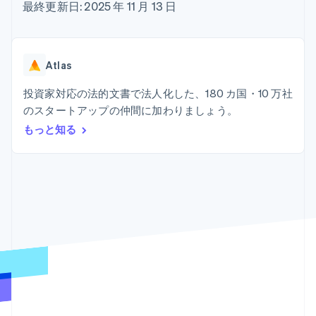
Recognition
ポーネント
最終更新日: 2025 年 11 月 13 日
SaaS
従量課金請求を提供
決済手段
製品ロードマップ
ステーブルコイン担保型
会計管理の
125 以上の決
Sessions 年次カンファ
のカードを発行
自動化
済手段を利用
レンス
エージェントによるサー
Stripe
可能
Terminal
採用情報
ビスのプロビジョニング
Atlas
Sigma
業種別
対面支払い
ニュースルーム
と管理
カスタムレ
Authorization
Stripe Press
投資家対応の法的文書で法人化した、180 カ国・10 万社
ポート
Boost
AI 企業
Data
決済成功率の
のスタートアップの仲間に加わりましょう。
クリエイターエコノミ―
Pipeline
最適化
ゲーム
もっと知る
リソース
データの同
Link
ホスピタリティ、旅行、
お問い合わせ
期
スピーディー
レジャー
な決済
保険
アプリへの導入
営業にお問い合わせ
メディアおよびエンター
コードサンプル
パートナーになる
テインメント
開発者のブログ
非営利団体
API ステータス
プロフェッショナルサー
その他
ビス
Product roadmap
パブリックセクター
今後の予定を確認
小売業
Radar
不正防止
エコシステム
Atlas
スタートアップの企業設立