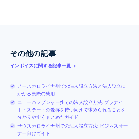
オランダ
Nederlands
English
カナダ
English
Français
キプロス
English
ギリシア
English
その他の記事
クロアチア
English
Italiano
ジブラルタル
インボイスに関する記事一覧
English
シンガポール
English
简体中文
ノースカロライナ州での法人設立方法と法人設立に
スイス
かかる実際の費用
Deutsch
Français
Italiano
English
ニューハンプシャー州での法人設立方法: グラナイ
スウェーデン
Svenska
English
ト・ステートの愛称を持つ同州で求められることを
スペイン
分かりやすくまとめたガイド
Español
English
サウスカロライナ州での法人設立方法: ビジネスオー
スロバキア
ナー向けガイド
English