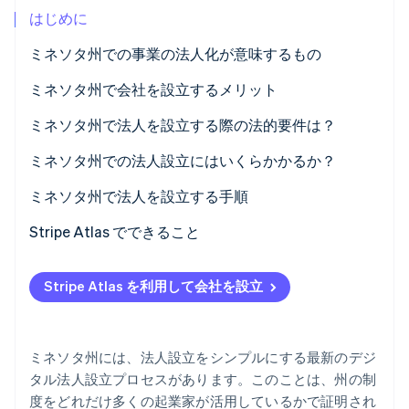
はじめに
パートナー
Climate
Stripe App Marketplace
カーボンリムーバル
ミネソタ州での事業の法人化が意味するもの
Identity
ミネソタ州で会社を設立するメリット
オンライン本人確認
強力な有限責任
ミネソタ州で法人を設立する際の法的要件は？
継続性と譲渡可能性
主な申請要件
ミネソタ州での法人設立にはいくらかかるか？
Stripe Sessions 2026
Capital の信頼性とアクセス
社内組織
州税の申告手数料
ミネソタ州で法人を設立する手順
Stripe が AI の経済インフラをどのように構築しているかを
ご覧ください。
課税する柔軟性と透明性
継続的な法令遵守
オプションの申告と予約
事業形態に適した法人かどうかの判断
Stripe Atlas でできること
こちらをご覧ください
復帰費用
名称を選ぶ
Atlas への申請
Stripe Atlas を利用して会社を設立
登録事務所をリストする
EIN が到着する前に決済を受け付け、銀行取引を行う
定款を提出する
創業者株式のキャッシュレス購入
ミネソタ州には、法人設立をシンプルにする最新のデジ
会社の組織化
自動 83 (b) 課税選択申請
タル法人設立プロセスがあります。このことは、州の制
度をどれだけ多くの起業家が活用しているかで証明され