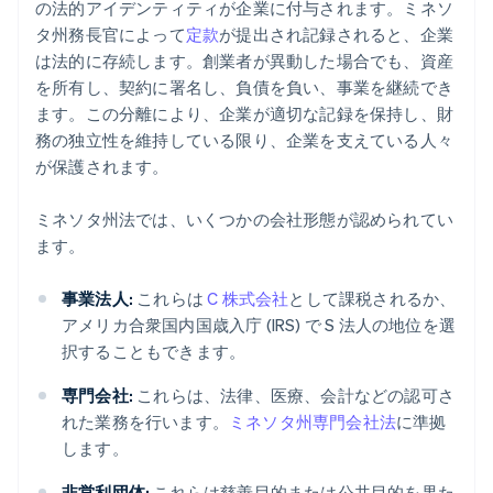
の法的アイデンティティが企業に付与されます。ミネソ
タ州務長官によって
定款
が提出され記録されると、企業
は法的に存続します。創業者が異動した場合でも、資産
を所有し、契約に署名し、負債を負い、事業を継続でき
ます。この分離により、企業が適切な記録を保持し、財
務の独立性を維持している限り、企業を支えている人々
が保護されます。
ミネソタ州法では、いくつかの会社形態が認められてい
ます。
事業法人:
これらは
C 株式会社
として課税されるか、
アメリカ合衆国内国歳入庁 (IRS) で S 法人の地位を選
択することもできます。
専門会社:
これらは、法律、医療、会計などの認可さ
れた業務を行います。
ミネソタ州専門会社法
に準拠
します。
非営利団体:
これらは慈善目的または公共目的を果た