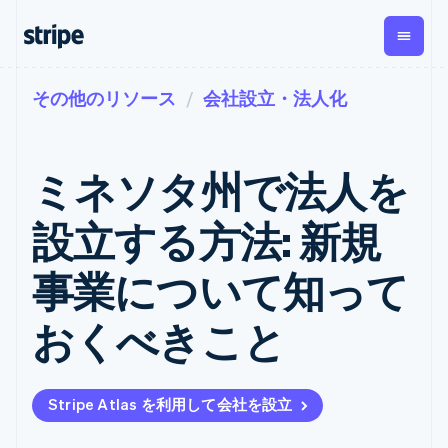
その他のリソース
会社設立・法人化
企業規模別
ドキュメント
学ぶ
支払い
収益
資金管
プラッ
理
フォー
大企業向け
Stripe のドキュメント
ブログ
とマー
Payments
Billing
スタートアップ向け
API リファレンス
導入事例
ミネソタ州で法人を
オンライン決
経常収益
ットプ
Global
ライブラリと SDK
ガイド
済
Metronome
Payouts
イス
Stripe Apps
Managed
設立する方法: 新規
従量課金
Payments
第三者
Connec
ユースケース別
マーチャント
サブスクリ
への入
サポート
プション
オブレコード
金
事業について知って
プラッ
ガイド
エージェンティックコマ
サブスクリ
ソリューショ
Payment links
フォー
ース
サポートに問い合わせる
プションの
ン
決済の
E コマース / ECサイト
オンライン決済を受け付
管理サポートプラン
コーディング
管理
Invoicing
おくべきこと
築
埋込型金融
け
プロフェッショナルサー
1 回限りまた
不要の決済ペ
請求・財務関連
構築済みの決済を実装
ビス
は継続
ージ
Checkout
グローバルビジネス
プラットフォームまたは
構築済み決済
Tax
アプリ内決済
マーケットプレイスを構
消費税と
UI
Stripe Atlas を利用して会社を設立
マーケットプレイス
築する
VAT の自動
Elements
資金管理
サブスクリプションを管
柔軟な UI コン
計算
Revenue
会社
プラットフォーム
理