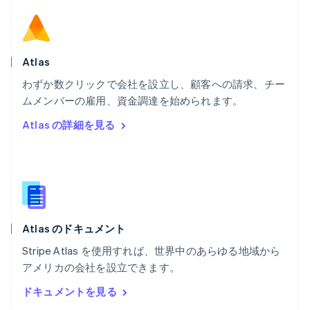
ブルガリア
English
ベルギー
Nederlands
Français
Deutsch
English
ポーランド
Atlas
English
わずか数クリックで会社を設立し、顧客への請求、チー
ポルトガル
Português
English
ムメンバーの雇用、資金調達を始められます。
マルタ
Atlas の詳細を見る
English
マレーシア
English
简体中文
メキシコ
Español
English
ラトビア
English
Atlas のドキュメント
リトアニア
English
Stripe Atlas を使用すれば、世界中のあらゆる地域から
リヒテンシュタイン
アメリカの会社を設立できます。
Deutsch
English
ルーマニア
ドキュメントを見る
English