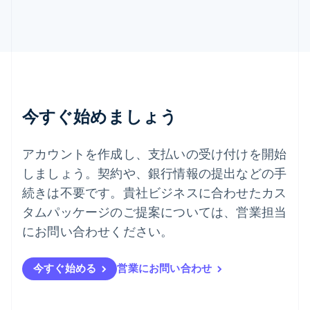
スロベニア
English
Italiano
タイ
ไทย
English
チェコ共和国
English
デンマーク
English
今すぐ始めましょう
ドイツ
Deutsch
English
ニュージーランド
アカウントを作成し、支払いの受け付けを開始
English
しましょう。契約や、銀行情報の提出などの手
ノルウェー
English
続きは不要です。貴社ビジネスに合わせたカス
ハンガリー
タムパッケージのご提案については、営業担当
English
フィンランド
にお問い合わせください。
English
Svenska
ブラジル
今すぐ始める
営業にお問い合わせ
Português
English
フランス
Français
English