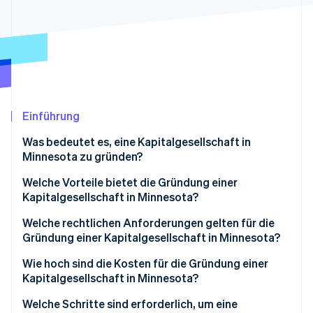
Betrugsprävention
Ecosystem
Atlas
Start-up-Gründung
Partner
Stripe App-Marktplatz
Climate
CO₂-Entnahme
Identity
Online-Identitätsprüfung
Einführung
Was bedeutet es, eine Kapitalgesellschaft in
Minnesota zu gründen?
Welche Vorteile bietet die Gründung einer
Stripe-Sessions 2026
Kapitalgesellschaft in Minnesota?
Erfahren Sie, wie Stripe Lösungen für die W
Jetzt ansehen
Starke Haftungsbeschränkung
Welche rechtlichen Anforderungen gelten für die
Gründung einer Kapitalgesellschaft in Minnesota?
Kontinuität und Übertragbarkeit
Wesentliche Einreichungsanforderungen
Wie hoch sind die Kosten für die Gründung einer
Vertrauenswürdigkeit und Zugang zu Kapital
Kapitalgesellschaft in Minnesota?
Interne Organisation
Steuerliche Flexibilität und Transparenz
Gebühren für Einreichungen auf staatlicher Ebene
Welche Schritte sind erforderlich, um eine