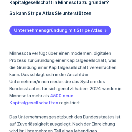
Kontinuierliche Compliance
Kapitalgesellschaft in Minnesota zu gründen?
Optionale Einreichungen und Reservierungen
Entscheiden Sie, ob eine Kapitalgesellschaft das
So kann Stripe Atlas Sie unterstützen
Kosten für die Wiederherstellung
Richtige für Ihre Unternehmensstruktur ist
Bei Atlas eine Unternehmensgründung beantragen
Wählen Sie einen Namen
Unternehmensgründung mit Stripe Atlas
Zahlungen und Bankgeschäfte vor Erhalt der EIN-
Geben Sie Ihren eingetragenen Sitz an
Nummer nutzen
Reichen Sie Ihre Gründungsurkunde ein
Gründungsaktien ohne Einsatz eigener Mittel
Minnesota verfügt über einen modernen, digitalen
erwerben
Prozess zur Gründung einer Kapitalgesellschaft, was
Organisieren Sie die Kapitalgesellschaft
die Gründung einer Kapitalgesellschaft vereinfachen
Automatische Einreichung des 83(b)-
Registrieren Sie sich für Steuern und erforderliche
kann. Das schlägt sich in der Anzahl der
Steuerformulars
Lizenzen
Unternehmer/innen nieder, die das System des
Hochwertige rechtliche Unternehmensdokumente
Bundesstaates für sich genutzt haben: 2024 wurden in
Reichen Sie Ihre jährliche Verlängerung ein
Minnesota mehr als
4500 neue
Ein Jahr Stripe Payments kostenlos, plus
Kapitalgesellschaften
registriert.
Partnergutschriften und Rabatte im Wert von
50.000 USD
Das Unternehmensgesetzbuch des Bundesstaates ist
auf Zuverlässigkeit ausgelegt. Nach der Einreichung
wird Ihr Unternehmen Teil eines lebendigen