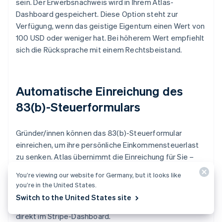
sein. Der Erwerbsnachweis wird in Ihrem Atlas-
Dashboard gespeichert. Diese Option steht zur
Verfügung, wenn das geistige Eigentum einen Wert von
100 USD oder weniger hat. Bei höherem Wert empfiehlt
sich die Rücksprache mit einem Rechtsbeistand.
Automatische Einreichung des
83(b)-Steuerformulars
Gründer/innen können das 83(b)-Steuerformular
einreichen, um ihre persönliche Einkommensteuerlast
zu senken. Atlas übernimmt die Einreichung für Sie –
unabhängig davon, ob Sie in den USA oder im Ausland
You’re viewing our website for Germany, but it looks like
ansässig sind – per USPS Certified Mail mit
you’re in the United States.
Sendungsverfolgung. Das unterschriebene 83(b)-
Switch to the United States site
Formular und den Nachweis der Einreichung erhalten Sie
direkt im Stripe-Dashboard.