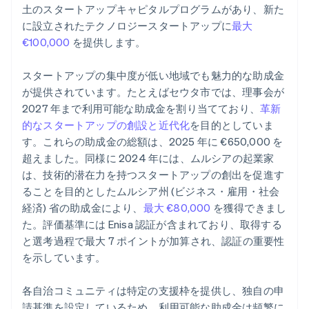
土のスタートアップキャピタルプログラムがあり、新た
に設立されたテクノロジースタートアップに
最大
€100,000
を提供します。
スタートアップの集中度が低い地域でも魅力的な助成金
が提供されています。たとえばセウタ市では、理事会が
2027 年まで利用可能な助成金を割り当てており、
革新
的なスタートアップの創設と近代化
を目的としていま
す。これらの助成金の総額は、2025 年に €650,000 を
超えました。同様に 2024 年には、ムルシアの起業家
は、技術的潜在力を持つスタートアップの創出を促進す
ることを目的としたムルシア州 (ビジネス・雇用・社会
経済) 省の助成金により、
最大 €80,000
を獲得できまし
た。評価基準には Enisa 認証が含まれており、取得する
と選考過程で最大 7 ポイントが加算され、認証の重要性
を示しています。
各自治コミュニティは特定の支援枠を提供し、独自の申
請基準を設定しているため、利用可能な助成金は頻繁に