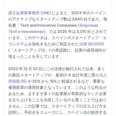
スペインで資金なしでスタートアップを作ることの可
否
国立起業家事務所 (ONE)
によると、2024 年のスペイン
のアクティブなスタートアップ数は 3,640 社であり、報
外国人によるスペインでのスタートアップの立ち上げ
可否
告書「
Tech and Innovative Companies (
Empresas
Tech e Innovadoras
)
」では 2025 年は 5,010 社とされて
スペインから海外でスタートアップを作ることの可否
います。このデータは、スペインのスタートアップ・エ
コシステムを強化するために制定された
法律 28/2022
(「スタートアップ法」) の承認後に、起業の成長傾向が
強まったことを示しています。
2022 年 12 月 23 日にこの法律が施行されて以来、多く
の新設スタートアップが、最初の 4 会計年度に限り
法人
所得税 (IS)
が 25% から 15% に軽減されるなど、重要な
優遇措置の適用対象となっています。このような利点が
あるため、ますます多くの起業家が革新的なテック企業
を立ち上げることを決意しているのも驚くことではあり
ません。この記事では、スタートアップの立ち上げ方を
説明し、手続きをスムーズにし、スペイン法が提供する