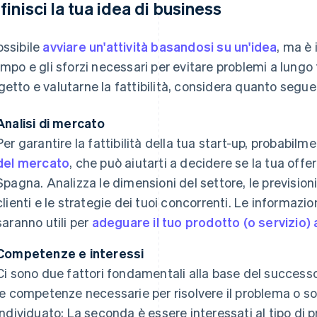
finisci la tua idea di business
ossibile
avviare un'attività basandosi su un'idea
, ma è 
tempo e gli sforzi necessari per evitare problemi a lungo 
getto e valutarne la fattibilità, considera quanto segue
Analisi di mercato
Per garantire la fattibilità della tua start-up, probabi
del mercato
, che può aiutarti a decidere se la tua offe
Spagna. Analizza le dimensioni del settore, le previsioni d
clienti e le strategie dei tuoi concorrenti. Le informazio
saranno utili per
adeguare il tuo prodotto (o servizio)
Competenze e interessi
Ci sono due fattori fondamentali alla base del successo 
le competenze necessarie per risolvere il problema o so
individuato; La seconda è essere interessati al tipo di