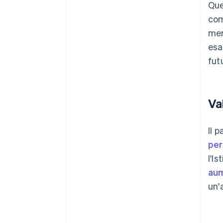
Que
com
men
esa
fut
Val
Il 
per
l'I
aum
un'