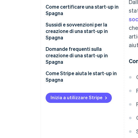
Dal
Convalida la tua idea
Come certificare una start-up in
sta
Spagna
soc
Vantaggi della certificazione di
Sussidi e sovvenzioni per la
che
una start-up in Spagna
creazione di una start-up in
art
Spagna
aiu
Sovvenzioni nazionali per la
Domande frequenti sulla
creazione di una start-up in
creazione di una start-up in
Con
Spagna
Spagna
Sovvenzioni regionali per la
Qual è la forma giuridica più
Come Stripe aiuta le start-up in
creazione di una start-up in
appropriata per creare una
Spagna
Spagna
start-up in Spagna?
In che modo Stripe Payments
Cosa succede se una start-up
può essere d’aiuto
Inizia a utilizzare Stripe
creata perde denaro?
In che modo Stripe Invoicing
È possibile creare una start-up in
può essere d’aiuto
Spagna senza impegnare del
denaro?