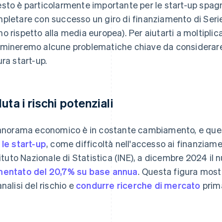
sto è particolarmente importante per le start-up spag
pletare con successo un giro di finanziamento di Serie
o rispetto alla media europea). Per aiutarti a moltiplica
mineremo alcune problematiche chiave da considerare n
ura start-up.
uta i rischi potenziali
panorama economico è in costante cambiamento, e qu
 le start-up
, come difficoltà nell'accesso ai finanziam
stituto Nazionale di Statistica (INE), a dicembre 2024 il
entato del 20,7% su base annua
. Questa figura most
analisi del rischio e
condurre ricerche di mercato
prima