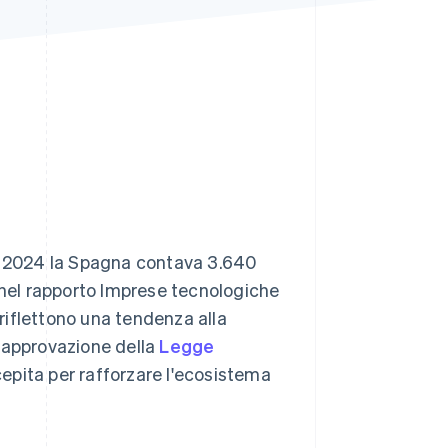
Stripe Sessions 2026
Scopri come Stripe sta
costruendo
l'infrastruttura
economica per l'IA.
Guarda ora
l 2024 la Spagna contava 3.640
 nel rapporto
Imprese tecnologiche
 riflettono una tendenza alla
 l'approvazione della
Legge
epita per rafforzare l'ecosistema