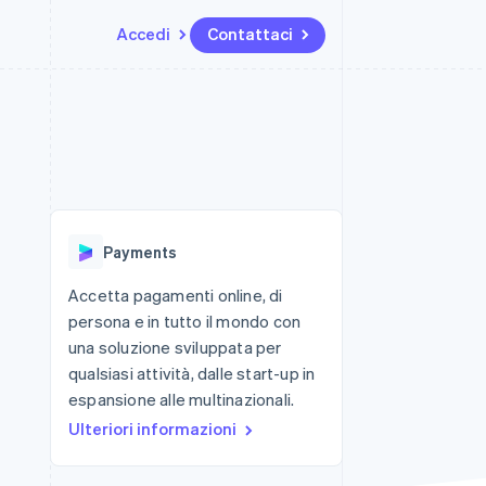
Accedi
Contattaci
Risorse
Ecosistema
Recapiti
me e marketplace
Altro
Integrazioni app
Partner
Contattaci
Product roadmap
ns
Esempi di codice
Stripe App Marketplace
Diventa nostro partner
Scopri cosa ti aspetta
 piattaforme
Blog per sviluppatori
 platforms
ibero
Stato dell'API
Radar
ari integrati
Prevenzione delle frodi
Payments
 fisiche
Atlas
Costituzione di start-up
Accetta pagamenti online, di
persona e in tutto il mondo con
Climate
Rimozione del carbonio
una soluzione sviluppata per
qualsiasi attività, dalle start-up in
Identity
Verifica online dell'identità
espansione alle multinazionali.
Ulteriori informazioni