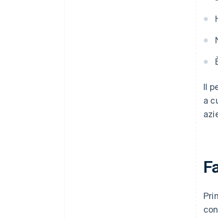
Il 
a c
azi
Fa
Pri
con