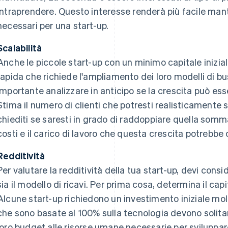
intraprendere. Questo interesse renderà più facile man
necessari per una start-up.
Scalabilità
Anche le piccole start-up con un minimo capitale inizia
rapida che richiede l'ampliamento dei loro modelli di b
importante analizzare in anticipo se la crescita può ess
Stima il numero di clienti che potresti realisticamente s
chiediti se saresti in grado di raddoppiare quella somma
costi e il carico di lavoro che questa crescita potrebbe
Redditività
Per valutare la redditività della tua start-up, devi consid
sia il modello di ricavi. Per prima cosa, determina il capi
Alcune start-up richiedono un investimento iniziale mol
che sono basate al 100% sulla tecnologia devono solit
loro budget alle risorse umane necessarie per sviluppare 