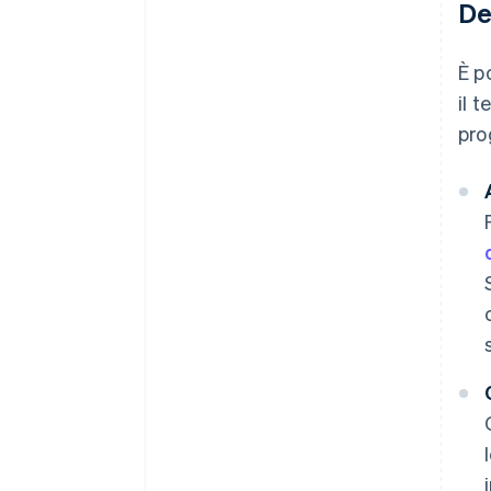
De
È p
il 
pro