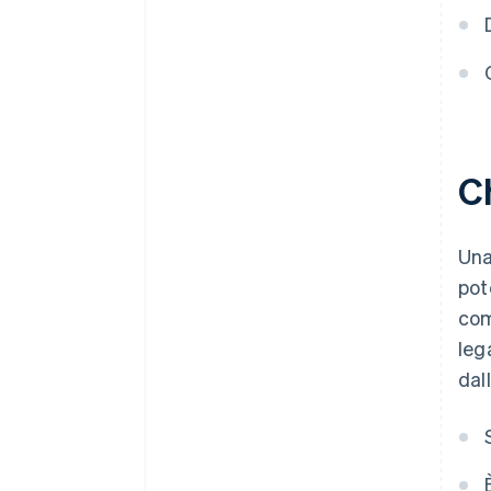
Gli stranieri possono creare una
start-up in Spagna?
Dalla Spagna è possibile creare
una start-up all’estero?
C
Una
pot
com
leg
dal