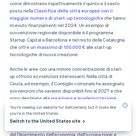
come dimostrano rispettivamente il quinto e il sesto
posto nella
Classifica delle città europee con il
maggior numero di start-up tecnologiche
che hanno
ricevuto finanziamenti nel 2024. Un esempio di
sovvenzione regionale disponibile è il programma
Startup Capital a Barcellona e nel resto della Catalogna,
che offre
un massimo di 100.000 €
alle start-up
tecnologiche di nuova creazione.
Anche le aree con una minore concentrazione di start-
up offrono sovvenzioni interessanti. Nella città di
Ceuta, ad esempio, il Consiglio comunale ha assegnato
sovvenzioni che saranno disponibili fino al 2027 e che
sono destinate alla
creazione e modernizzazione
delle start-up innovative
. Nel 2025 l'importo di questi
You’re viewing our website for Switzerland, but it looks like
finanziamenti ha superato 650.000 €. Analogamente,
you’re in the United States.
nel 2024 gli imprenditori di Murcia sono riusciti a
Switch to the United States site
ottenere fino a 80.000 €
attraverso una sovvenzione
del Dipartimento dell'economia, dell'occupazione e