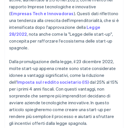
Dalla Spagna è possibile creare una start-up
rapporto
Imprese tecnologiche e innovative
all’estero?
(
Empresas Tech e Innovadoras
)
. Questi dati riflettono
una tendenza alla crescita dell'imprenditorialità, che si è
intensificata dopo l'approvazione della
Legge
28/2022
, nota anche come la "Legge delle start-up",
concepita per rafforzare l'ecosistema delle start-up
spagnole.
Dalla promulgazione della legge, il 23 dicembre 2022,
molte start-up appena create sono state considerate
idonee a vantaggi significativi, come la riduzione
dell'
Imposta sul reddito societario (IS)
dal 25% al 15%
per i primi 4 anni fiscali. Con questi vantaggi, non
sorprende che sempre più imprenditori decidano di
avviare aziende tecnologiche innovative. In questo
articolo spiegheremo come creare una start-up per
rendere più semplice il processo e aiutarti a sfruttare
gli incentivi offerti dalla legge spagnola.