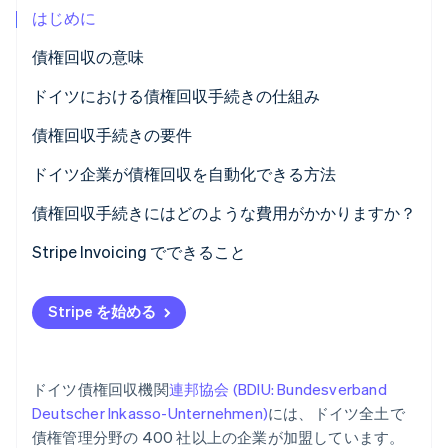
はじめに
パートナー
Climate
Stripe App Marketplace
カーボンリムーバル
債権回収の意味
Identity
ドイツにおける債権回収手続きの仕組み
オンライン本人確認
決済のリマインダーと期日超過の通知
債権回収手続きの要件
回収手続きの開始
ドイツ企業が債権回収を自動化できる方法
経済状況の評価
債権回収手続きにはどのような費用がかかりますか？
Stripe Sessions 2026
Stripe が AI の経済インフラをどのように構築しているかを
追加の手順
Stripe Invoicing でできること
ご覧ください。
こちらをご覧ください
Stripe を始める
ドイツ債権回収機関
連邦協会 (BDIU: Bundesverband
Deutscher Inkasso-Unternehmen)
には、ドイツ全土で
債権管理分野の 400 社以上の企業が加盟しています。