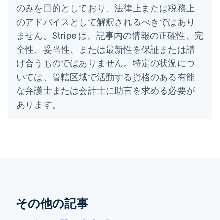
English
のみを目的としており、法律上または税務上
イタリア
のアドバイスとして解釈されるべきではあり
Italiano
English
インド
ません。Stripe は、記事内の情報の正確性、完
English
全性、妥当性、または最新性を保証または請
エストニア
English
け合うものではありません。特定の状況につ
オーストラリア
いては、管轄区域で活動する資格のある有能
English
オーストリア
な弁護士または会計士に助言を求める必要が
Deutsch
English
あります。
オランダ
Nederlands
English
カナダ
English
Français
キプロス
English
ギリシア
English
クロアチア
その他の記事
English
Italiano
ジブラルタル