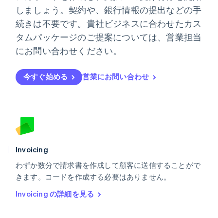
English
しましょう。契約や、銀行情報の提出などの手
ノルウェー
English
続きは不要です。貴社ビジネスに合わせたカス
ハンガリー
タムパッケージのご提案については、営業担当
English
フィンランド
にお問い合わせください。
English
Svenska
ブラジル
今すぐ始める
営業にお問い合わせ
Português
English
フランス
Français
English
ブルガリア
English
ベルギー
Nederlands
Français
Deutsch
English
ポーランド
Invoicing
English
わずか数分で請求書を作成して顧客に送信することがで
ポルトガル
Português
English
きます。コードを作成する必要はありません。
マルタ
Invoicing の詳細を見る
English
マレーシア