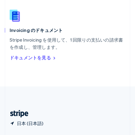
English
简体中文
メキシコ
Español
English
ラトビア
English
Invoicing のドキュメント
リトアニア
English
Stripe Invoicing を使用して、1 回限りの支払いの請求書
リヒテンシュタイン
を作成し、管理します。
Deutsch
English
ルーマニア
ドキュメントを見る
English
ルクセンブルグ
Français
Deutsch
English
中国香港特別行政区
English
简体中文
中国本土
简体中文
English
日本
日本語
English
日本 (日本語)