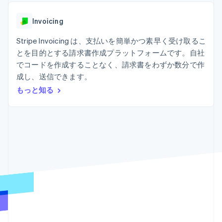
Recognition
ポーネント
SaaS
従量課金請求を提供
決済手段
製品ロードマップ
ステーブルコイン担保型
会計管理の
125 以上の決
Invoicing
Sessions 年次カンファ
のカードを発行
自動化
済手段を利用
レンス
エージェントによるサー
Stripe
可能
Terminal
Stripe Invoicing は、支払いを簡単かつ素早く受け取るこ
採用情報
ビスのプロビジョニング
Sigma
業種別
対面支払い
ニュースルーム
と管理
とを目的とする請求書作成プラットフォームです。自社
カスタムレ
Authorization
Stripe Press
でコードを作成することなく、請求書をわずか数分で作
ポート
Boost
AI 企業
Data
決済成功率の
成し、送信できます。
クリエイターエコノミ―
Pipeline
最適化
ゲーム
もっと知る
リソース
データの同
Link
ホスピタリティ、旅行、
お問い合わせ
期
スピーディー
レジャー
な決済
保険
アプリへの導入
営業にお問い合わせ
メディアおよびエンター
コードサンプル
パートナーになる
テインメント
開発者のブログ
非営利団体
API ステータス
プロフェッショナルサー
その他
ビス
Product roadmap
パブリックセクター
今後の予定を確認
小売業
Radar
不正防止
エコシステム
Atlas
スタートアップの企業設立