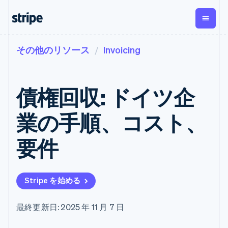
その他のリソース
Invoicing
企業規模別
ドキュメント
学ぶ
支払い
収益
資金管
プラッ
理
フォー
大企業向け
Stripe のドキュメント
ブログ
とマー
Payments
Billing
スタートアップ向け
API リファレンス
導入事例
債権回収: ドイツ企
オンライン決
経常収益
ットプ
Global
ライブラリと SDK
ガイド
済
Metronome
Payouts
イス
Stripe Apps
Managed
業の手順、コスト、
従量課金
Payments
第三者
Connec
ユースケース別
マーチャント
サブスクリ
への入
サポート
プション
オブレコード
金
要件
プラッ
ガイド
エージェンティックコマ
サブスクリ
ソリューショ
Payment links
フォー
ース
サポートに問い合わせる
プションの
ン
決済の
E コマース / ECサイト
オンライン決済を受け付
管理サポートプラン
コーディング
管理
Invoicing
築
埋込型金融
け
プロフェッショナルサー
1 回限りまた
不要の決済ペ
Stripe を始める
請求・財務関連
構築済みの決済を実装
ビス
は継続
ージ
Checkout
グローバルビジネス
プラットフォームまたは
構築済み決済
Tax
アプリ内決済
マーケットプレイスを構
消費税と
UI
最終更新日: 2025 年 11 月 7 日
マーケットプレイス
築する
VAT の自動
Elements
資金管理
サブスクリプションを管
柔軟な UI コン
計算
Revenue
会社
プラットフォーム
理