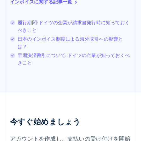
English
インボイスに関する記事一覧
シンガポール
English
简体中文
スイス
履行期間: ドイツの企業が請求書発行時に知っておく
Deutsch
Français
Italiano
English
べきこと
スウェーデン
Svenska
English
日本のインボイス制度による海外取引への影響と
スペイン
は？
Español
English
早期決済割引について: ドイツの企業が知っておくべ
スロバキア
きこと
English
スロベニア
English
Italiano
タイ
ไทย
English
チェコ共和国
English
デンマーク
English
今すぐ始めましょう
ドイツ
Deutsch
English
ニュージーランド
アカウントを作成し、支払いの受け付けを開始