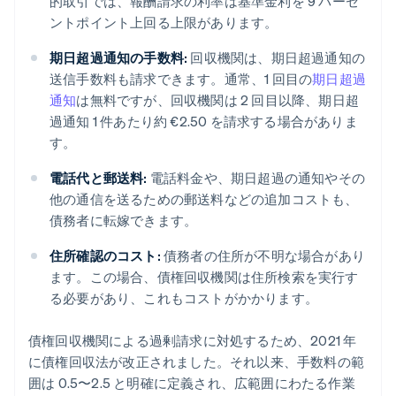
的取引では、報酬請求の利率は基準金利を 9 パーセ
ントポイント上回る上限があります。
期日超過通知の手数料:
回収機関は、期日超過通知の
送信手数料も請求できます。通常、1 回目の
期日超過
通知
は無料ですが、回収機関は 2 回目以降、期日超
過通知 1 件あたり約 €2.50 を請求する場合がありま
す。
電話代と郵送料:
電話料金や、期日超過の通知やその
他の通信を送るための郵送料などの追加コストも、
債務者に転嫁できます。
住所確認のコスト:
債務者の住所が不明な場合があり
ます。この場合、債権回収機関は住所検索を実行す
る必要があり、これもコストがかかります。
債権回収機関による過剰請求に対処するため、2021 年
に債権回収法が改正されました。それ以来、手数料の範
囲は 0.5〜2.5 と明確に定義され、広範囲にわたる作業