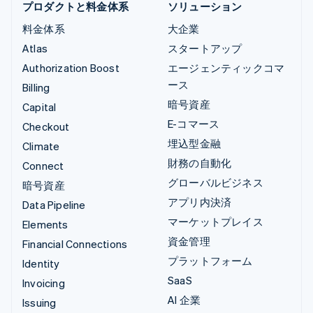
プロダクトと料金体系
ソリューション
料金体系
大企業
Atlas
スタートアップ
Authorization Boost
エージェンティックコマ
ース
Billing
暗号資産
Capital
E-コマース
Checkout
埋込型金融
Climate
財務の自動化
Connect
グローバルビジネス
暗号資産
アプリ内決済
Data Pipeline
マーケットプレイス
Elements
資金管理
Financial Connections
プラットフォーム
Identity
SaaS
Invoicing
AI 企業
Issuing