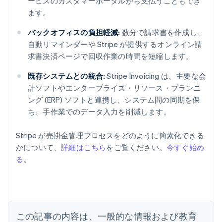
ービスのカスタマーポータルから支払うこともでき
ます。
バックオフィスの負担軽減:
数分で請求書を作成し、
自動リマインダーや Stripe が提供するオンライン請
求書決済ページで回収作業の時間を短縮します。
既存システムとの統合:
Stripe Invoicing は、主要な会
計ソフトやエンタープライズ・リソース・プランニ
ング (ERP) ソフトと連携し、システム間の同期を保
ち、手作業でのデータ入力を削減します。
Stripe が売掛金管理プロセスをどのように簡素化できる
かについて、
詳細はこちら
をご覧ください。
今すぐ始め
アイルランド
る
。
English
アメリカ
English
Español
简体中文
アラブ首長国連邦
English
イギリス
この記事の内容は、一般的な情報および教育