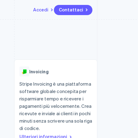
Accedi
Contattaci
Risorse
Ecosistema
Recapiti
me e marketplace
Altro
Integrazioni app
Partner
Contattaci
Product roadmap
ns
Esempi di codice
Stripe App Marketplace
Diventa nostro partner
Scopri cosa ti aspetta
 piattaforme
Blog per sviluppatori
 platforms
ibero
Stato dell'API
Radar
ari integrati
Prevenzione delle frodi
Invoicing
 fisiche
Atlas
Costituzione di start-up
Stripe Invoicing è una piattaforma
software globale concepita per
Climate
Rimozione del carbonio
risparmiare tempo e ricevere i
pagamenti più velocemente. Crea
Identity
Verifica online dell'identità
ricevute e inviale ai clienti in pochi
minuti senza scrivere una sola riga
di codice.
Ulteriori informazioni