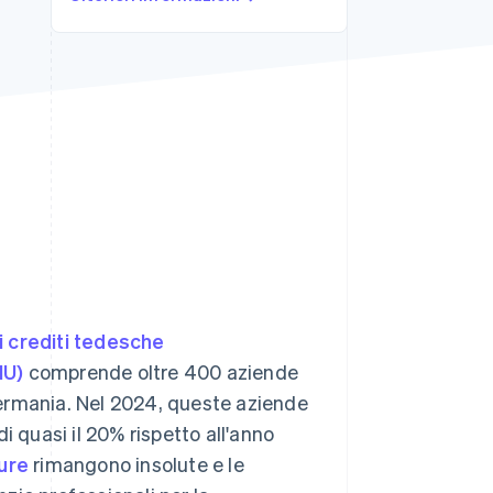
Stripe Sessions 2026
Scopri come Stripe sta
costruendo
l'infrastruttura
economica per l'IA.
Guarda ora
i crediti tedesche
IU)
comprende oltre 400 aziende
 Germania. Nel 2024, queste aziende
i quasi il 20% rispetto all'anno
ture
rimangono insolute e le