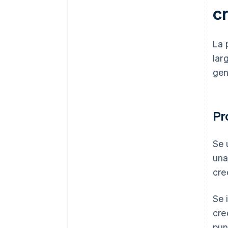
c
La 
lar
gen
Pr
Se 
una
cre
Se 
cre
pun