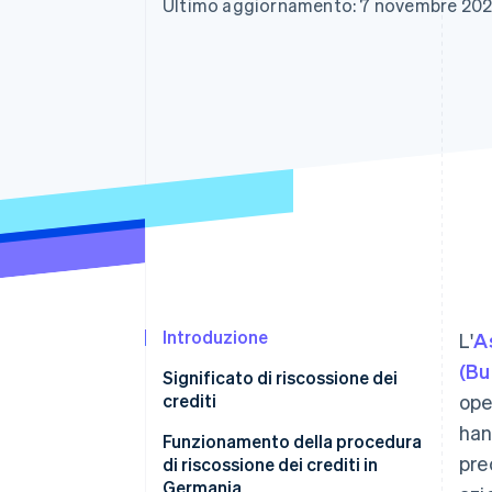
Ultimo aggiornamento: 7 novembre 20
Link
Pagamento accelerato
Financial Connections
Conti finanziari collegati
Introduzione
L'
A
(Bu
Significato di riscossione dei
crediti
ope
han
Funzionamento della procedura
pre
di riscossione dei crediti in
Germania