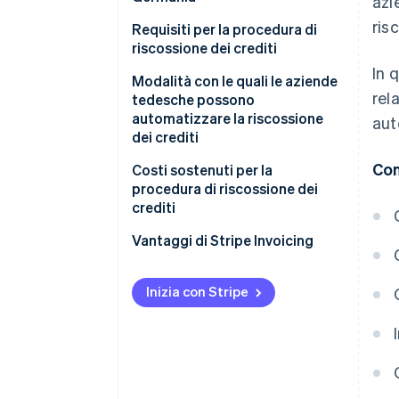
azi
ris
Promemoria di pagamento e
Requisiti per la procedura di
notifiche di scadenza
riscossione dei crediti
In 
Avvio della procedura di
Modalità con le quali le aziende
rela
riscossione
tedesche possono
automatizzare la riscossione
aut
Valutazione della situazione
dei crediti
economica
Con
Costi sostenuti per la
Misure aggiuntive
procedura di riscossione dei
crediti
Vantaggi di Stripe Invoicing
Inizia con Stripe