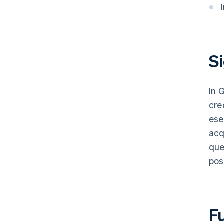
Si
In 
cre
ese
acq
que
pos
F