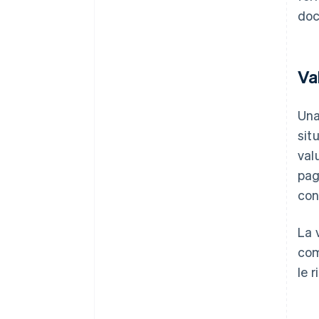
doc
Va
Una
sit
val
pag
con
La 
com
le 