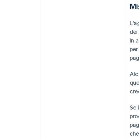
Mi
L'a
dei
In 
per
pag
Alc
que
cre
Se 
pro
pag
che