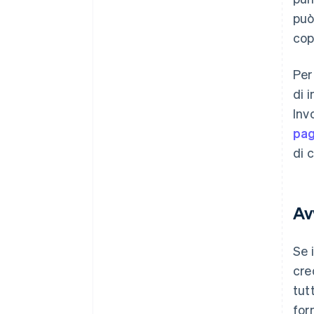
può
cop
Per
di 
Inv
pa
di 
Av
Se 
cre
tut
for