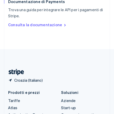
Documentazione di Payments
Slovenia
English
Italiano
Trova una guida per integrare le API per i pagamenti di
Spagna
Stripe.
Español
English
Stati Uniti
Consulta la documentazione
English
Español
简体中文
Svezia
Svenska
English
Svizzera
Deutsch
Français
Italiano
English
Thailandia
ไทย
English
Ungheria
English
Croazia (Italiano)
Prodotti e prezzi
Soluzioni
Tariffe
Aziende
Atlas
Start-up