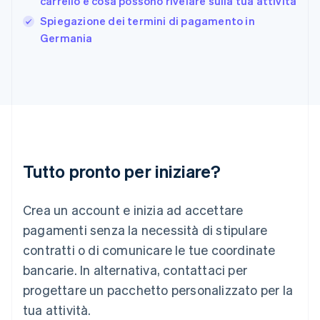
carrello e cosa possono rivelare sulla tua attività
Grecia
English
Spiegazione dei termini di pagamento in
India
Germania
English
Irlanda
English
Italia
Italiano
English
Lettonia
English
Liechtenstein
Deutsch
English
Tutto pronto per iniziare?
Lituania
English
Crea un account e inizia ad accettare
Lussemburgo
Français
Deutsch
English
pagamenti senza la necessità di stipulare
Malaysia
contratti o di comunicare le tue coordinate
English
简体中文
Malta
bancarie. In alternativa, contattaci per
English
progettare un pacchetto personalizzato per la
Messico
tua attività.
Español
English