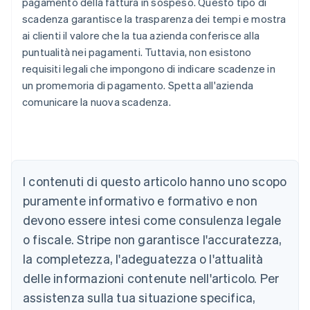
pagamento della fattura in sospeso. Questo tipo di
scadenza garantisce la trasparenza dei tempi e mostra
ai clienti il valore che la tua azienda conferisce alla
puntualità nei pagamenti. Tuttavia, non esistono
requisiti legali che impongono di indicare scadenze in
un promemoria di pagamento. Spetta all'azienda
comunicare la nuova scadenza.
Australia
English
Austria
I contenuti di questo articolo hanno uno scopo
Deutsch
English
puramente informativo e formativo e non
Belgio
devono essere intesi come consulenza legale
Nederlands
Français
Deutsch
English
Brasile
o fiscale. Stripe non garantisce l'accuratezza,
Português
English
la completezza, l'adeguatezza o l'attualità
Bulgaria
English
delle informazioni contenute nell'articolo. Per
Canada
assistenza sulla tua situazione specifica,
English
Français