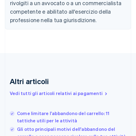
Cina continentale
rivolgiti a un avvocato o a un commercialista
简体中文
English
competente e abilitato all'esercizio della
Cipro
professione nella tua giurisdizione.
English
Croazia
English
Italiano
Danimarca
English
Emirati Arabi Uniti
English
Estonia
English
Finlandia
Altri articoli
English
Svenska
Francia
Vedi tutti gli articoli relativi ai pagamenti
Français
English
Germania
Deutsch
English
Come limitare l'abbandono del carrello: 11
Giappone
日本語
English
tattiche utili per le attività
Gibilterra
Gli otto principali motivi dell'abbandono del
English