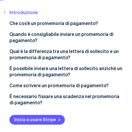
Scopri cosa ti aspetta
Introduzione
Radar
Ecosistema
Prevenzione delle frodi
Che cos’è un promemoria di pagamento?
Partner
Atlas
Stripe App Marketplace
Costituzione di start-up
Quando è consigliabile inviare un promemoria di
pagamento?
Climate
Rimozione del carbonio
Qual è la differenza tra una lettera di sollecito e un
Identity
promemoria di pagamento?
Verifica online dell'identità
È possibile inviare una lettera di sollecito anziché un
promemoria di pagamento?
Come scrivere un promemoria di pagamento?
Stripe Sessions 2026
Cosa dovrebbe contenere un promemoria di
È necessario fissare una scadenza nel promemoria
Scopri come Stripe sta costruendo l'infrastruttura economi
pagamento?
di pagamento?
Guarda ora
Inizia a usare Stripe