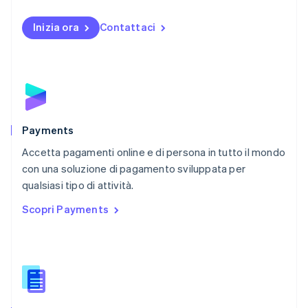
Norvegia
English
Inizia ora
Contattaci
Nuova Zelanda
English
Paesi Bassi
Nederlands
English
Polonia
English
Portogallo
Português
English
Payments
RAS di Hong Kong, Cina
Accetta pagamenti online e di persona in tutto il mondo
English
简体中文
con una soluzione di pagamento sviluppata per
Regno Unito
English
qualsiasi tipo di attività.
Repubblica Ceca
Scopri Payments
English
Romania
English
Singapore
English
简体中文
Slovacchia
English