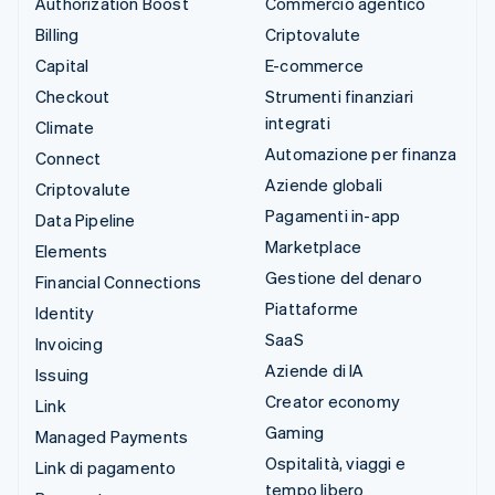
Authorization Boost
Commercio agentico
Billing
Criptovalute
Capital
E-commerce
Checkout
Strumenti finanziari
integrati
Climate
Automazione per finanza
Connect
Aziende globali
Criptovalute
Pagamenti in-app
Data Pipeline
Marketplace
Elements
Gestione del denaro
Financial Connections
Piattaforme
Identity
SaaS
Invoicing
Aziende di IA
Issuing
Creator economy
Link
Gaming
Managed Payments
Ospitalità, viaggi e
Link di pagamento
tempo libero