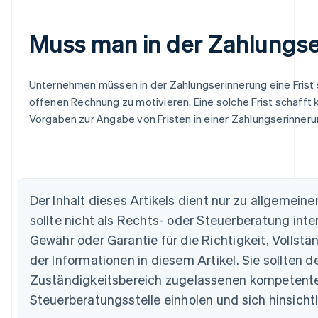
Muss man in der Zahlungser
Australien
English
Belgien
Unternehmen müssen in der Zahlungserinnerung eine Frist se
Nederlands
Français
Deutsch
English
offenen Rechnung zu motivieren. Eine solche Frist schafft 
Brasilien
Vorgaben zur Angabe von Fristen in einer Zahlungserinneru
Português
English
Bulgarien
English
Dänemark
English
Deutschland
Der Inhalt dieses Artikels dient nur zu allgemei
Deutsch
English
Estland
sollte nicht als Rechts- oder Steuerberatung inte
English
Gewähr oder Garantie für die Richtigkeit, Vollst
Festlandchina
der Informationen in diesem Artikel. Sie sollten d
简体中文
English
Finnland
Zuständigkeitsbereich zugelassenen kompetente
English
Svenska
Steuerberatungsstelle einholen und sich hinsichtli
Frankreich
Français
English