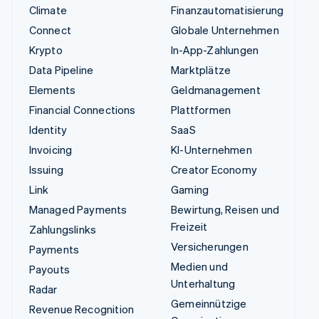
Climate
Finanzautomatisierung
Connect
Globale Unternehmen
Krypto
In-App-Zahlungen
Data Pipeline
Marktplätze
Elements
Geldmanagement
Financial Connections
Plattformen
Identity
SaaS
Invoicing
KI-Unternehmen
Issuing
Creator Economy
Link
Gaming
Managed Payments
Bewirtung, Reisen und
Freizeit
Zahlungslinks
Versicherungen
Payments
Medien und
Payouts
Unterhaltung
Radar
Gemeinnützige
Revenue Recognition