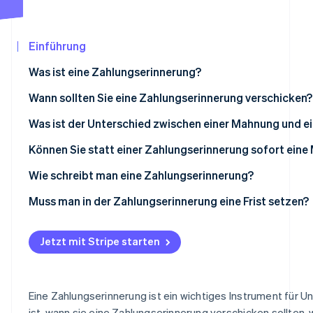
Betrugsprävention
Ecosystem
Atlas
Start-up-Gründung
Partner
Einführung
Stripe App-Marktplatz
Climate
Was ist eine Zahlungserinnerung?
CO₂-Entnahme
Identity
Wann sollten Sie eine Zahlungserinnerung verschicken?
Online-Identitätsprüfung
Was ist der Unterschied zwischen einer Mahnung und e
Können Sie statt einer Zahlungserinnerung sofort ein
Wie schreibt man eine Zahlungserinnerung?
Stripe-Sessions 2026
Was sollte eine Zahlungserinnerung enthalten?
Muss man in der Zahlungserinnerung eine Frist setzen?
Erfahren Sie, wie Stripe Lösungen für die Wir
Jetzt ansehen
Jetzt mit Stripe starten
Eine Zahlungserinnerung ist ein wichtiges Instrument für U
ist, wann sie eine Zahlungserinnerung verschicken sollten,