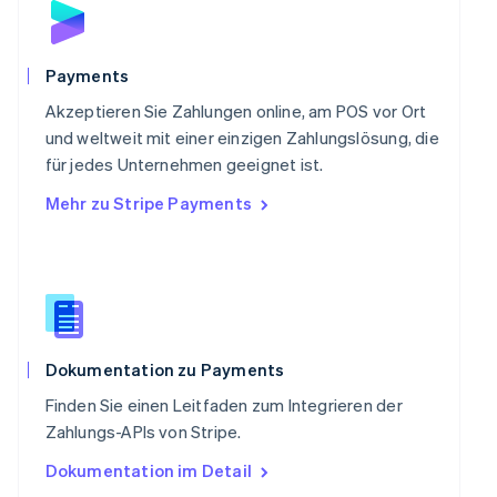
Schweden
Svenska
English
Schweiz
Payments
Deutsch
Français
Italiano
English
Singapur
Akzeptieren Sie Zahlungen online, am POS vor Ort
English
简体中文
und weltweit mit einer einzigen Zahlungslösung, die
Slowakei
für jedes Unternehmen geeignet ist.
English
Mehr zu Stripe Payments
Slowenien
English
Italiano
Sonderverwaltungsregion Hongkong,
China
English
简体中文
Spanien
Español
English
Thailand
Dokumentation zu Payments
ไทย
English
Finden Sie einen Leitfaden zum Integrieren der
Tschechische Republik
Zahlungs-APIs von Stripe.
English
Ungarn
Dokumentation im Detail
English