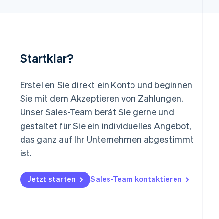
Luxemburg
Français
Deutsch
English
Malaysia
English
简体中文
Malta
Startklar?
English
Mexiko
Español
English
Erstellen Sie direkt ein Konto und beginnen
Neuseeland
Sie mit dem Akzeptieren von Zahlungen.
English
Niederlande
Unser Sales-Team berät Sie gerne und
Nederlands
English
gestaltet für Sie ein individuelles Angebot,
Norwegen
das ganz auf Ihr Unternehmen abgestimmt
English
Österreich
ist.
Deutsch
English
Polen
Jetzt starten
Sales-Team kontaktieren
English
Portugal
Português
English
Rumänien
English