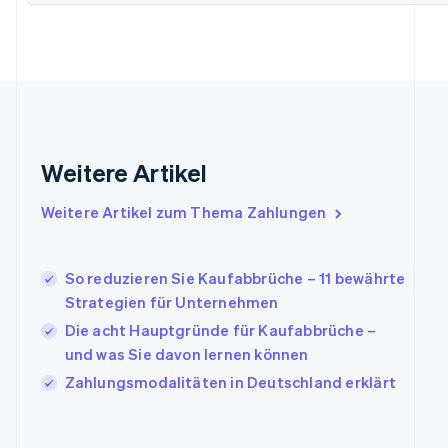
Gibraltar
English
Griechenland
English
Indien
English
Irland
Weitere Artikel
English
Italien
Italiano
English
Weitere Artikel zum Thema Zahlungen
Japan
日本語
English
Kanada
So reduzieren Sie Kaufabbrüche – 11 bewährte
English
Français
Strategien für Unternehmen
Kroatien
English
Italiano
Die acht Hauptgründe für Kaufabbrüche –
Lettland
und was Sie davon lernen können
English
Zahlungsmodalitäten in Deutschland erklärt
Liechtenstein
Deutsch
English
Litauen
English