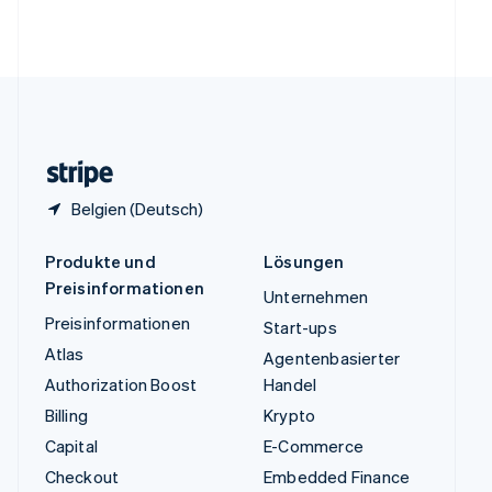
Vereinigte Arabische Emirate
English
Vereinigte Staaten
English
Español
简体中文
Vereinigtes Königreich
English
Zypern
English
Belgien (Deutsch)
Produkte und
Lösungen
Preisinformationen
Unternehmen
Preisinformationen
Start-ups
Atlas
Agentenbasierter
Authorization Boost
Handel
Billing
Krypto
Capital
E-Commerce
Checkout
Embedded Finance