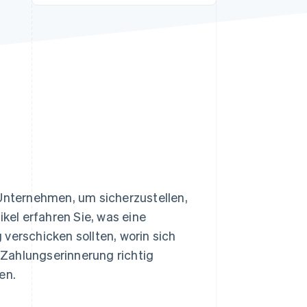
Stripe-Sessions 2026
Erfahren Sie, wie Stripe
Lösungen für die
Wirtschaftsinfrastruktur
für KI aufbaut.
Jetzt ansehen
 Unternehmen, um sicherzustellen,
ikel erfahren Sie, was eine
verschicken sollten, worin sich
Zahlungserinnerung richtig
en.