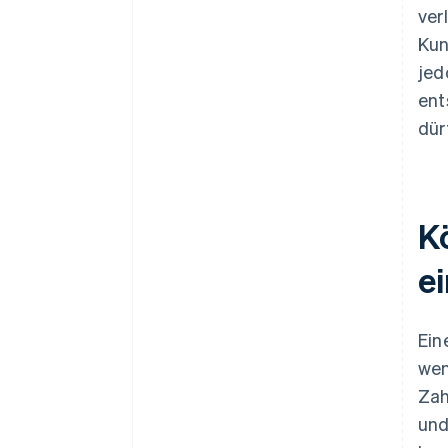
ver
Kun
jed
ent
dür
K
e
Ein
wen
Zah
und