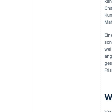
kan
Cha
Kun
Mah
Ein
son
wei
ang
ges
Fri
W
Ver