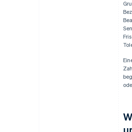
Gru
Bez
Bea
Sen
Fri
Tol
Ein
Zah
beg
ode
W
u