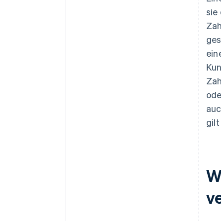
sie
Zah
ges
ein
Kun
Zah
ode
auc
gil
W
v