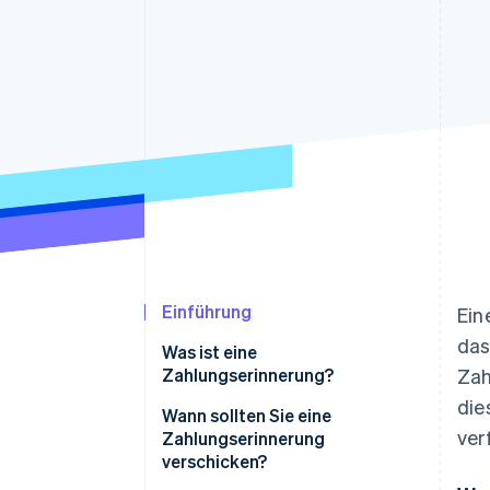
Optimierung der
Datensynchronisier
Autorisierungsraten
Link
Beschleunigter Bezahlvorgang
Financial Connections
Verbundene Finanzdaten
Einführung
Ein
das
Was ist eine
Zahlungserinnerung?
Zah
die
Wann sollten Sie eine
ver
Zahlungserinnerung
verschicken?