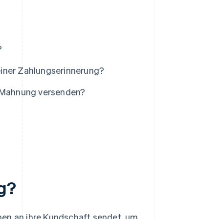
?
einer Zahlungserinnerung?
e Mahnung versenden?
?
ng?
men an ihre Kundschaft sendet, um