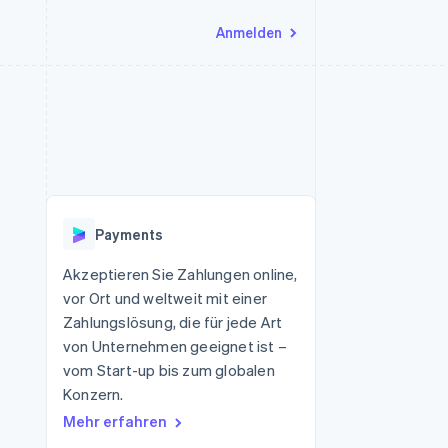
Anmelden
Ressourcen
Ecosystem
Kontakt
nd Marktplätze
Mehr
App-Integrationen
Partner
Sales-Team kontaktieren
Product roadmap
Code-Beispiele
Stripe App-Marktplatz
Partner werden
Ausblick
 Plattformen
Entwickler-Blog
eit
API-Status
Radar
Betrugsprävention
Payments
Atlas
onen
Start-up-Gründung
Akzeptieren Sie Zahlungen online,
vor Ort und weltweit mit einer
Climate
CO₂-Entnahme
Zahlungslösung, die für jede Art
von Unternehmen geeignet ist –
vom Start-up bis zum globalen
Konzern.
Mehr erfahren