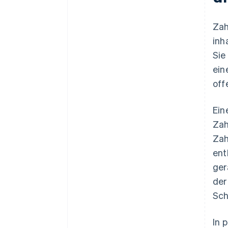
Zah
inh
Sie
ein
off
Ein
Zah
Zah
ent
ger
der
Sch
In 