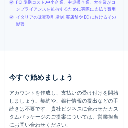
PCI 準拠コスト:中小企業、中規模企業、大企業がコ
スウェーデン
Svenska
English
ンプライアンスを維持するために実際に支払う費用
スペイン
イタリアの販売割引規制: 実店舗や EC におけるその
Español
English
影響
スロバキア
English
スロベニア
English
Italiano
タイ
ไทย
English
チェコ共和国
English
デンマーク
今すぐ始めましょう
English
ドイツ
Deutsch
English
アカウントを作成し、支払いの受け付けを開始
ニュージーランド
しましょう。契約や、銀行情報の提出などの手
English
ノルウェー
続きは不要です。貴社ビジネスに合わせたカス
English
タムパッケージのご提案については、営業担当
ハンガリー
にお問い合わせください。
English