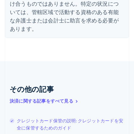
エストニア
け合うものではありません。特定の状況につ
English
いては、管轄区域で活動する資格のある有能
オーストラリア
な弁護士または会計士に助言を求める必要が
English
オーストリア
あります。
Deutsch
English
オランダ
Nederlands
English
カナダ
English
Français
キプロス
English
ギリシア
English
その他の記事
クロアチア
English
Italiano
ジブラルタル
決済に関する記事をすべて見る
English
シンガポール
English
简体中文
クレジットカード保管の説明: クレジットカードを安
スイス
全に保管するためのガイド
Deutsch
Français
Italiano
English