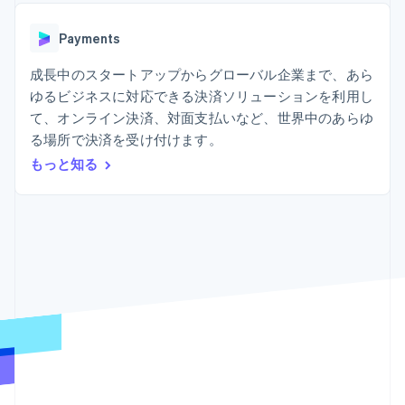
Recognition
ポーネント
SaaS
従量課金請求を提供
決済手段
製品ロードマップ
ステーブルコイン担保型
会計管理の
125 以上の決
Payments
Sessions 年次カンファ
のカードを発行
自動化
済手段を利用
レンス
エージェントによるサー
Stripe
可能
Terminal
成長中のスタートアップからグローバル企業まで、あら
採用情報
ビスのプロビジョニング
Sigma
業種別
対面支払い
ニュースルーム
と管理
ゆるビジネスに対応できる決済ソリューションを利用し
カスタムレ
Authorization
Stripe Press
て、オンライン決済、対面支払いなど、世界中のあらゆ
ポート
Boost
AI 企業
Data
決済成功率の
る場所で決済を受け付けます。
クリエイターエコノミ―
Pipeline
最適化
ゲーム
もっと知る
リソース
データの同
Link
ホスピタリティ、旅行、
お問い合わせ
期
スピーディー
レジャー
な決済
保険
アプリへの導入
営業にお問い合わせ
メディアおよびエンター
コードサンプル
パートナーになる
テインメント
開発者のブログ
非営利団体
API ステータス
プロフェッショナルサー
その他
ビス
Product roadmap
パブリックセクター
今後の予定を確認
小売業
Radar
不正防止
エコシステム
Atlas
スタートアップの企業設立