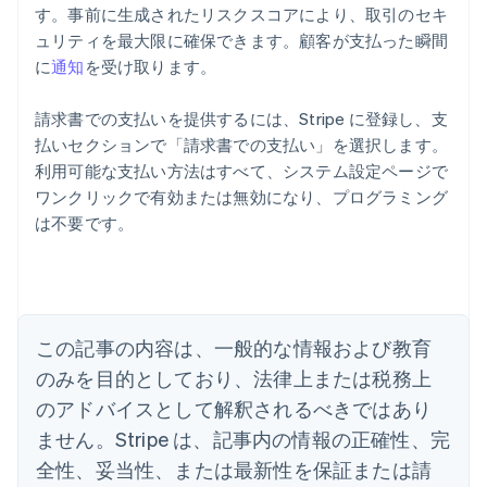
す。事前に生成されたリスクスコアにより、取引のセキ
ュリティを最大限に確保できます。顧客が支払った瞬間
に
通知
を受け取ります。
請求書での支払いを提供するには、Stripe に登録し、支
払いセクションで「請求書での支払い」を選択します。
利用可能な支払い方法はすべて、システム設定ページで
ワンクリックで有効または無効になり、プログラミング
は不要です。
アイルランド
English
アメリカ
English
Español
简体中文
アラブ首長国連邦
この記事の内容は、一般的な情報および教育
English
イギリス
のみを目的としており、法律上または税務上
English
のアドバイスとして解釈されるべきではあり
イタリア
Italiano
English
ません。Stripe は、記事内の情報の正確性、完
インド
全性、妥当性、または最新性を保証または請
English