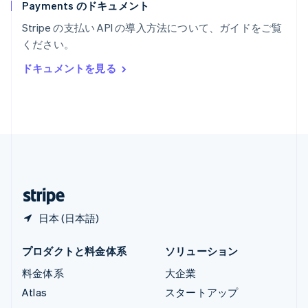
Payments のドキュメント
リトアニア
English
Stripe の支払い API の導入方法について、ガイドをご覧
リヒテンシュタイン
ください。
Deutsch
English
ルーマニア
ドキュメントを見る
English
ルクセンブルグ
Français
Deutsch
English
中国香港特別行政区
English
简体中文
中国本土
简体中文
English
日本
日本語
English
日本 (日本語)
プロダクトと料金体系
ソリューション
料金体系
大企業
Atlas
スタートアップ