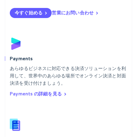
フィンランド
English
Svenska
今すぐ始める
営業にお問い合わせ
ブラジル
Português
English
フランス
Français
English
ブルガリア
English
ベルギー
Nederlands
Français
Deutsch
English
Payments
ポーランド
あらゆるビジネスに対応できる決済ソリューションを利
English
用して、世界中のあらゆる場所でオンライン決済と対面
ポルトガル
Português
English
決済を受け付けましょう。
マルタ
Payments の詳細を見る
English
マレーシア
English
简体中文
メキシコ
Español
English
ラトビア
English