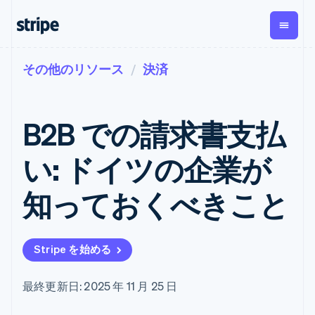
その他のリソース
決済
企業規模別
ドキュメント
学ぶ
支払い
収益
資金管
プラッ
理
フォー
大企業向け
Stripe のドキュメント
ブログ
とマー
Payments
Billing
スタートアップ向け
API リファレンス
導入事例
B2B での請求書支払
オンライン決
経常収益
ットプ
Global
ライブラリと SDK
ガイド
済
Metronome
Payouts
イス
Stripe Apps
Managed
い: ドイツの企業が
従量課金
Payments
第三者
Connec
ユースケース別
マーチャント
サブスクリ
への入
サポート
プション
オブレコード
金
知っておくべきこと
プラッ
ガイド
エージェンティックコマ
サブスクリ
ソリューショ
Payment links
フォー
ース
サポートに問い合わせる
プションの
ン
決済の
E コマース / ECサイト
オンライン決済を受け付
管理サポートプラン
コーディング
管理
Invoicing
築
埋込型金融
け
プロフェッショナルサー
1 回限りまた
不要の決済ペ
Stripe を始める
請求・財務関連
構築済みの決済を実装
ビス
は継続
ージ
Checkout
グローバルビジネス
プラットフォームまたは
構築済み決済
Tax
アプリ内決済
マーケットプレイスを構
消費税と
UI
最終更新日: 2025 年 11 月 25 日
マーケットプレイス
築する
VAT の自動
Elements
資金管理
サブスクリプションを管
柔軟な UI コン
計算
Revenue
会社
プラットフォーム
理