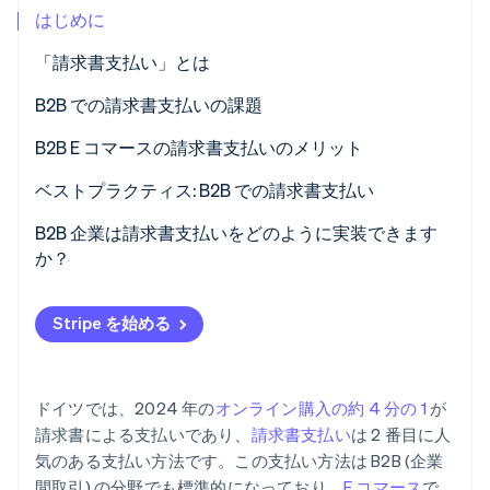
はじめに
パートナー
Climate
Stripe App Marketplace
カーボンリムーバル
「請求書支払い」とは
Identity
B2B での請求書支払いの課題
オンライン本人確認
高額請求書
B2B E コマースの請求書支払いのメリット
複雑な信用調査
支払い意欲の向上とコンバージョン率の向上
ベストプラクティス: B2B での請求書支払い
長期支払い規約
顧客満足度
例 1: 自動クレジットチェックと高速処理
B2B 企業は請求書支払いをどのように実装できます
Stripe Sessions 2026
Stripe が AI の経済インフラをどのように構築しているかを
か？
追加の管理作業
競争上の優位性
例 2: 長期的な顧客ロイヤルティのための柔軟な請求
ご覧ください。
こちらをご覧ください
書支払い
Stripe を始める
例 3: 管理者の削減
ドイツでは、2024 年の
オンライン購入の約 4 分の 1
が
請求書による支払いであり、
請求書支払い
は 2 番目に人
気のある支払い方法です。この支払い方法は B2B (企業
間取引) の分野でも標準的になっており、
E コマース
で