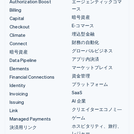
Authorization Boost
エージェンティックコマ
ース
Billing
暗号資産
Capital
E-コマース
Checkout
埋込型金融
Climate
財務の自動化
Connect
グローバルビジネス
暗号資産
アプリ内決済
Data Pipeline
マーケットプレイス
Elements
資金管理
Financial Connections
プラットフォーム
Identity
SaaS
Invoicing
AI 企業
Issuing
クリエイターエコノミ―
Link
ゲーム
Managed Payments
ホスピタリティ、旅行、
決済用リンク
レジャー