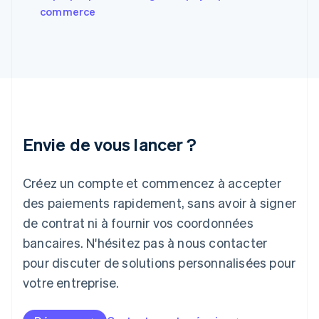
Grèce
commerce
English
Hongrie
English
Inde
English
Irlande
English
Italie
Italiano
English
Envie de vous lancer ?
Japon
日本語
English
Créez un compte et commencez à accepter
Lettonie
English
des paiements rapidement, sans avoir à signer
Liechtenstein
de contrat ni à fournir vos coordonnées
Deutsch
English
Lituanie
bancaires. N'hésitez pas à nous contacter
English
pour discuter de solutions personnalisées pour
Luxembourg
votre entreprise.
Français
Deutsch
English
Malaisie
English
简体中文