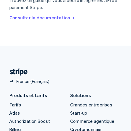
Trouvez un guide qui vous aidera à intégrer les API de
Singapour
paiement Stripe.
English
简体中文
Slovaquie
Consulter la documentation
English
Slovénie
English
Italiano
Suède
Svenska
English
Suisse
Deutsch
Français
Italiano
English
Thaïlande
ไทย
English
France (Français)
Produits et tarifs
Solutions
Tarifs
Grandes entreprises
Atlas
Start-up
Authorization Boost
Commerce agentique
Billing
Cryptomonnaie