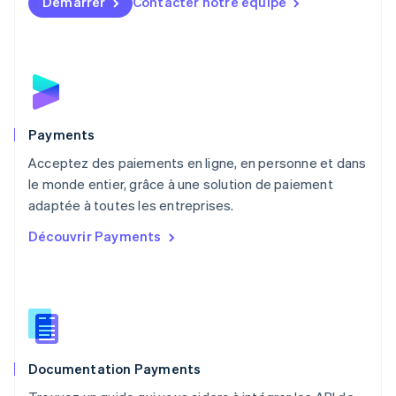
Démarrer
Contacter notre équipe
Malte
English
Mexique
Español
English
Norvège
English
Nouvelle-Zélande
English
Payments
Pays-Bas
Acceptez des paiements en ligne, en personne et dans
Nederlands
English
le monde entier, grâce à une solution de paiement
Pologne
English
adaptée à toutes les entreprises.
Portugal
Découvrir Payments
Português
English
R.A.S. de Hong Kong, Chine
English
简体中文
République tchèque
English
Roumanie
English
Documentation Payments
Royaume-Uni
English