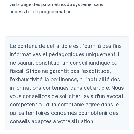
via la page des paramètres du système, sans
nécessiter de programmation.
Le contenu de cet article est fourni à des fins
Allemagne
informatives et pédagogiques uniquement. Il
Deutsch
English
ne saurait constituer un conseil juridique ou
Australie
fiscal. Stripe ne garantit pas l'exactitude,
English
Autriche
l'exhaustivité, la pertinence, ni l'actualité des
Deutsch
English
informations contenues dans cet article. Nous
Belgique
vous conseillons de solliciter l'avis d'un avocat
Nederlands
Français
Deutsch
English
Brésil
compétent ou d'un comptable agréé dans le
Português
English
ou les territoires concernés pour obtenir des
Bulgarie
English
conseils adaptés à votre situation.
Canada
English
Français