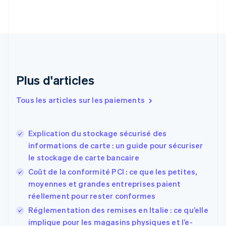
Chine continentale
简体中文
English
Chypre
English
Croatie
English
Italiano
Danemark
English
Plus d'articles
Émirats arabes unis
English
Tous les articles sur les paiements
Espagne
Español
English
Estonie
Explication du stockage sécurisé des
English
informations de carte : un guide pour sécuriser
États-Unis
le stockage de carte bancaire
English
Español
简体中文
Finlande
Coût de la conformité PCI : ce que les petites,
English
Svenska
moyennes et grandes entreprises paient
France
réellement pour rester conformes
Français
English
Réglementation des remises en Italie : ce qu’elle
Gibraltar
English
implique pour les magasins physiques et l’e-