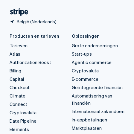
Zwitserland
Deutsch
Français
Italiano
English
België (Nederlands)
Producten en tarieven
Oplossingen
Tarieven
Grote ondernemingen
Atlas
Start-ups
Authorization Boost
Agentic commerce
Billing
Cryptovaluta
Capital
E-commerce
Checkout
Geïntegreerde financiën
Climate
Automatisering van
financiën
Connect
Internationaal zakendoen
Cryptovaluta
In-appbetalingen
Data Pipeline
Marktplaatsen
Elements