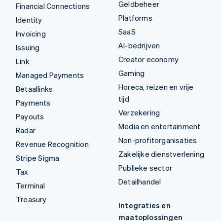
Geldbeheer
Financial Connections
Platforms
Identity
SaaS
Invoicing
AI-bedrijven
Issuing
Creator economy
Link
Gaming
Managed Payments
Horeca, reizen en vrije
Betaallinks
tijd
Payments
Verzekering
Payouts
Media en entertainment
Radar
Non-profitorganisaties
Revenue Recognition
Zakelijke dienstverlening
Stripe Sigma
Publieke sector
Tax
Detailhandel
Terminal
Treasury
Integraties en
maatoplossingen