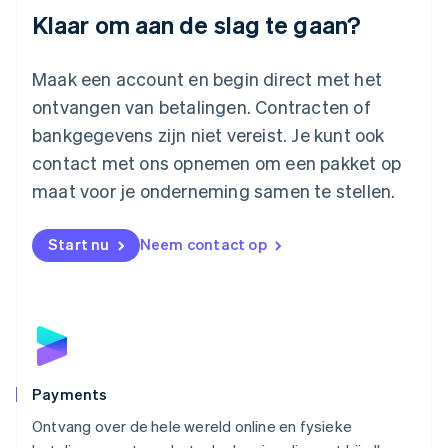
Luxemburg
Klaar om aan de slag te gaan?
Français
Deutsch
English
Maleisië
English
简体中文
Maak een account en begin direct met het
Malta
ontvangen van betalingen. Contracten of
English
Mexico
bankgegevens zijn niet vereist. Je kunt ook
Español
English
contact met ons opnemen om een pakket op
Nederland
maat voor je onderneming samen te stellen.
Nederlands
English
Nieuw-Zeeland
English
Start nu
Neem contact op
Noorwegen
English
Oostenrijk
Deutsch
English
Polen
English
Portugal
Português
English
Payments
Roemenië
Ontvang over de hele wereld online en fysieke
English