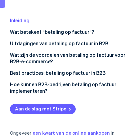
Oprichting van een start-up
Climate
Ecosysteem
Inleiding
CO₂-verwijdering
Partners
Identity
Wat betekent “betaling op factuur”?
Stripe App Marketplace
Online identiteitsverificatie
Uitdagingen van betaling op factuur in B2B
Grote facturen
Wat zijn de voordelen van betaling op factuur voor
B2B-e-commerce?
Complexe kredietcontroles
Stripe Sessions 2026
Grotere bereidheid om te betalen en hogere
Best practices: betaling op factuur in B2B
Lange betalingstermijnen
Ontdek hoe Stripe de economische infrastructuu
conversieratio
Nu bekijken
Voorbeeld 1: geautomatiseerde kredietcontroles en
Hoe kunnen B2B-bedrijven betaling op factuur
Extra administratie
Klanttevredenheid
snelle verwerking
implementeren?
Concurrentievoordeel
Voorbeeld 2: Flexibele betaling op factuur voor
langdurige klantloyaliteit
Aan de slag met Stripe
Voorbeeld 3: Minder administratie
Ongeveer
een kwart van de online aankopen
in