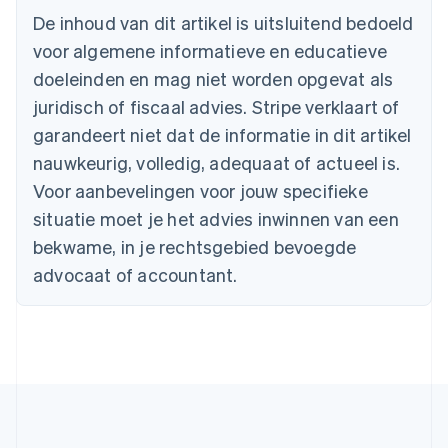
België
De inhoud van dit artikel is uitsluitend bedoeld
Nederlands
Français
Deutsch
English
voor algemene informatieve en educatieve
Brazilië
Português
English
doeleinden en mag niet worden opgevat als
Bulgarije
juridisch of fiscaal advies. Stripe verklaart of
English
Canada
garandeert niet dat de informatie in dit artikel
English
Français
nauwkeurig, volledig, adequaat of actueel is.
Cyprus
Voor aanbevelingen voor jouw specifieke
English
Denemarken
situatie moet je het advies inwinnen van een
English
bekwame, in je rechtsgebied bevoegde
Duitsland
advocaat of accountant.
Deutsch
English
Estland
English
Finland
English
Svenska
Frankrijk
Français
English
Gibraltar
English