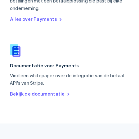
betalingen met een betaaloplossing die past bij elke
Singapore
English
简体中文
onderneming.
Slovenië
Alles over Payments
English
Italiano
Slowakije
English
Spanje
Español
English
Thailand
ไทย
English
Documentatie voor Payments
Tsjechië
English
Vind een whitepaper over de integratie van de betaal-
Vasteland van China
API's van Stripe.
简体中文
English
Verenigd Koninkrijk
Bekijk de documentatie
English
Verenigde Arabische Emiraten
English
Verenigde Staten
English
Español
简体中文
Zweden
Svenska
English