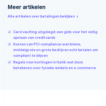
Griekenland
Meer artikelen
English
Hongarije
Alle artikelen over betalingen bekijken
English
Hongkong SAR, China
English
简体中文
Ierland
Card vaulting uitgelegd: een gids voor het veilig
English
opslaan van creditcards
India
Kosten van PCI-compliance: wat kleine,
English
middelgrote en grote bedrijven echt betalen om
Italië
Italiano
English
compliant te blijven
Japan
Regels voor kortingen in Italië: wat deze
日本語
English
betekenen voor fysieke winkels en e-commerce
Kroatië
English
Italiano
Letland
English
Liechtenstein
Deutsch
English
Litouwen
English