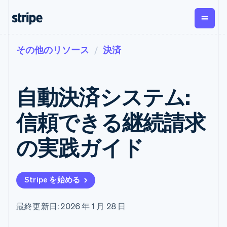
その他のリソース
決済
企業規模別
ドキュメント
学ぶ
支払い
収益
資金管
プラッ
理
フォー
大企業向け
Stripe のドキュメント
ブログ
とマー
Payments
Billing
スタートアップ向け
API リファレンス
導入事例
自動決済システム:
オンライン決
経常収益
ットプ
Global
ライブラリと SDK
ガイド
済
Metronome
Payouts
イス
Stripe Apps
Managed
信頼できる継続請求
従量課金
Payments
第三者
Connec
ユースケース別
マーチャント
サブスクリ
への入
サポート
プション
オブレコード
金
の実践ガイド
プラッ
ガイド
エージェンティックコマ
サブスクリ
ソリューショ
Payment links
フォー
ース
サポートに問い合わせる
プションの
ン
決済の
E コマース / ECサイト
オンライン決済を受け付
管理サポートプラン
コーディング
管理
Invoicing
築
埋込型金融
け
プロフェッショナルサー
1 回限りまた
不要の決済ペ
Stripe を始める
請求・財務関連
構築済みの決済を実装
ビス
は継続
ージ
Checkout
グローバルビジネス
プラットフォームまたは
構築済み決済
Tax
アプリ内決済
マーケットプレイスを構
消費税と
UI
最終更新日: 2026 年 1 月 28 日
マーケットプレイス
築する
VAT の自動
Elements
資金管理
サブスクリプションを管
柔軟な UI コン
計算
Revenue
会社
プラットフォーム
理