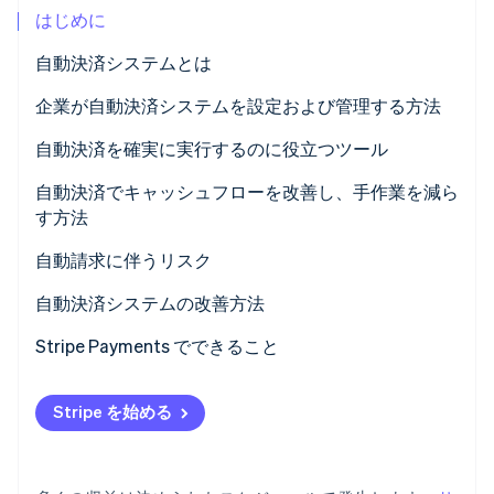
はじめに
パートナー
Climate
Stripe App Marketplace
カーボンリムーバル
自動決済システムとは
Identity
企業が自動決済システムを設定および管理する方法
オンライン本人確認
請求を実行する決済インフラを選択する
自動決済を確実に実行するのに役立つツール
そのインフラストラクチャを製品と業務に導入する
安全なペイメントゲートウェイとトークン化
自動決済でキャッシュフローを改善し、手作業を減ら
す方法
決済情報と明示的な顧客同意を収集する
自動化機能が組み込まれた継続請求エンジン
Stripe Sessions 2026
Stripe が AI の経済インフラをどのように構築しているかを
資金がいつ到着するかの一貫性の向上
自動請求に伴うリスク
請求エンジンに任せて監視する
アカウント更新ツール
ご覧ください。
こちらをご覧ください
取引を進めるための時間の短縮
承認のギャップが多くの不審請求の申し立てを引き起
自動決済システムの改善方法
不正利用の監視と認証管理
こす
顧客の障壁の低減
堅牢な決済インフラを基盤とする
Stripe Payments でできること
通知と可視化ツール
決済認証情報の変更が多くのチームの予想よりも早い
承認成功率の向上
Stripe を始める
口座引き落としは独自の管理要件を追加
請求関係をわかりやすくする
請求ミスのリスクが高まる
決済手段の対象範囲の拡大