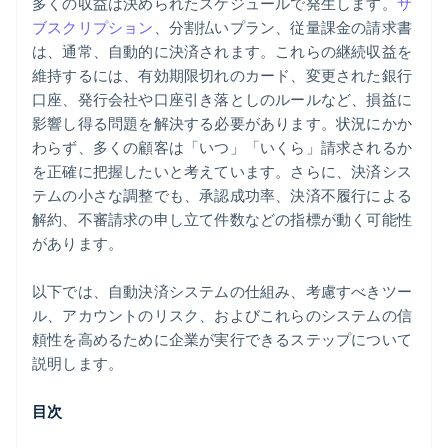
多くの収益は決められたスケジュールで発生します。
サ
保管された認証情報が蓄積されるにつれてセキュリテ
ブスクリプション
、分割払いプラン、従量課金の請求書
ィ要件が厳格化
は、通常、自動的に決済されます。これらの継続収益を
維持するには、有効期限切れのカード、変更された銀行
口座、発行会社や口座引き落としのルールなど、損益に
影響し得る問題を解決する必要があります。状況にかか
わらず、多くの顧客は「いつ」「いくら」請求されるか
を正確に把握したいと考えています。さらに、決済シス
テムの小さな調整でも、承認成功率、決済不履行による
解約、不審請求の申し立て件数などの指標が動く可能性
があります。
以下では、自動決済システムの仕組み、考慮すべきツー
ル、アカウントのリスク、およびこれらのシステムの信
頼性を高めるために企業が実行できるステップについて
説明します。
目次