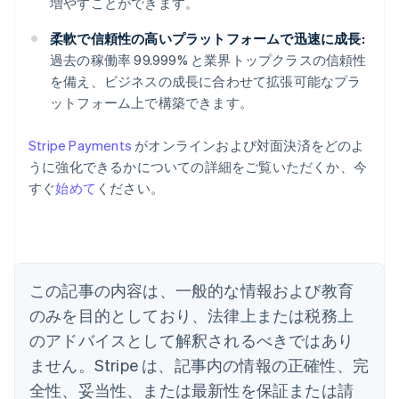
増やすことができます。
柔軟で信頼性の高いプラットフォームで迅速に成長:
過去の稼働率 99.999% と業界トップクラスの信頼性
を備え、ビジネスの成長に合わせて拡張可能なプラ
ットフォーム上で構築できます。
Stripe Payments
がオンラインおよび対面決済をどのよ
うに強化できるかについての詳細をご覧いただくか、今
アイルランド
すぐ
始めて
ください。
English
アメリカ
English
Español
简体中文
アラブ首長国連邦
English
イギリス
この記事の内容は、一般的な情報および教育
English
のみを目的としており、法律上または税務上
イタリア
のアドバイスとして解釈されるべきではあり
Italiano
English
インド
ません。Stripe は、記事内の情報の正確性、完
English
全性、妥当性、または最新性を保証または請
エストニア