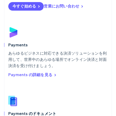
English
Svenska
今すぐ始める
営業にお問い合わせ
ブラジル
Português
English
フランス
Français
English
ブルガリア
English
ベルギー
Nederlands
Français
Deutsch
English
Payments
ポーランド
あらゆるビジネスに対応できる決済ソリューションを利
English
用して、世界中のあらゆる場所でオンライン決済と対面
ポルトガル
Português
English
決済を受け付けましょう。
マルタ
Payments の詳細を見る
English
マレーシア
English
简体中文
メキシコ
Español
English
ラトビア
English
Payments のドキュメント
リトアニア