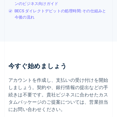
Svenska
English
ンのビジネス向けガイド
スペイン
BECS ダイレクトデビットの処理時間: その仕組みと
Español
English
今後の流れ
スロバキア
English
スロベニア
English
Italiano
タイ
ไทย
English
チェコ共和国
English
デンマーク
今すぐ始めましょう
English
ドイツ
Deutsch
English
アカウントを作成し、支払いの受け付けを開始
ニュージーランド
しましょう。契約や、銀行情報の提出などの手
English
ノルウェー
続きは不要です。貴社ビジネスに合わせたカス
English
タムパッケージのご提案については、営業担当
ハンガリー
にお問い合わせください。
English
フィンランド