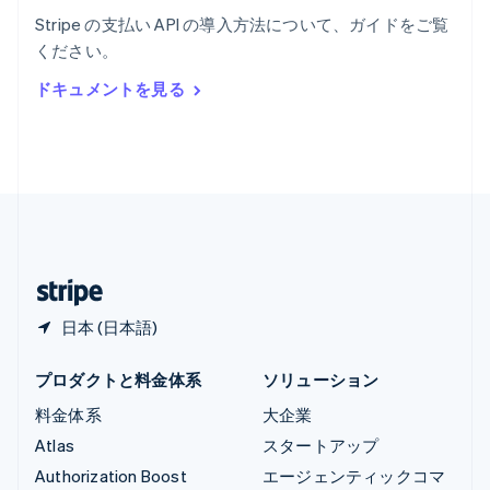
English
Stripe の支払い API の導入方法について、ガイドをご覧
リヒテンシュタイン
ください。
Deutsch
English
ルーマニア
ドキュメントを見る
English
ルクセンブルグ
Français
Deutsch
English
中国香港特別行政区
English
简体中文
中国本土
简体中文
English
日本
日本語
English
日本 (日本語)
プロダクトと料金体系
ソリューション
料金体系
大企業
Atlas
スタートアップ
Authorization Boost
エージェンティックコマ