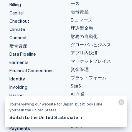
ース
Billing
暗号資産
Capital
E-コマース
Checkout
埋込型金融
Climate
財務の自動化
Connect
グローバルビジネス
暗号資産
アプリ内決済
Data Pipeline
マーケットプレイス
Elements
資金管理
Financial Connections
プラットフォーム
Identity
SaaS
Invoicing
AI 企業
Issuing
クリエイターエコノミ―
Link
You’re viewing our website for Japan, but it looks like
you’re in the United States.
ゲーム
Managed Payments
Switch to the United States site
ホスピタリティ、旅行、
決済用リンク
レジャー
Payments