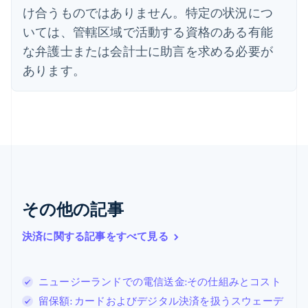
English
け合うものではありません。特定の状況につ
オーストラリア
いては、管轄区域で活動する資格のある有能
English
オーストリア
な弁護士または会計士に助言を求める必要が
Deutsch
English
あります。
オランダ
Nederlands
English
カナダ
English
Français
キプロス
English
ギリシア
English
クロアチア
その他の記事
English
Italiano
ジブラルタル
English
決済に関する記事をすべて見る
シンガポール
English
简体中文
スイス
ニュージーランドでの電信送金:その仕組みとコスト
Deutsch
Français
Italiano
English
留保額: カードおよびデジタル決済を扱うスウェーデ
スウェーデン