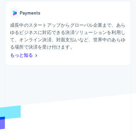
Recognition
ポーネント
SaaS
従量課金請求を提供
決済手段
製品ロードマップ
ステーブルコイン担保型
会計管理の
125 以上の決
Payments
Sessions 年次カンファ
のカードを発行
自動化
済手段を利用
レンス
エージェントによるサー
Stripe
可能
Terminal
成長中のスタートアップからグローバル企業まで、あら
採用情報
ビスのプロビジョニング
Sigma
業種別
対面支払い
ニュースルーム
と管理
ゆるビジネスに対応できる決済ソリューションを利用し
カスタムレ
Authorization
Stripe Press
て、オンライン決済、対面支払いなど、世界中のあらゆ
ポート
Boost
AI 企業
Data
決済成功率の
る場所で決済を受け付けます。
クリエイターエコノミ―
Pipeline
最適化
ゲーム
もっと知る
リソース
データの同
Link
ホスピタリティ、旅行、
お問い合わせ
期
スピーディー
レジャー
な決済
保険
アプリへの導入
営業にお問い合わせ
メディアおよびエンター
コードサンプル
パートナーになる
テインメント
開発者のブログ
非営利団体
API ステータス
プロフェッショナルサー
その他
ビス
Product roadmap
パブリックセクター
今後の予定を確認
小売業
Radar
不正防止
エコシステム
Atlas
スタートアップの企業設立