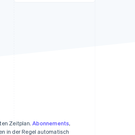
Stripe-Sessions 2026
Erfahren Sie, wie Stripe
Lösungen für die
Wirtschaftsinfrastruktur
für KI aufbaut.
Jetzt ansehen
en Zeitplan.
Abonnements
,
n in der Regel automatisch