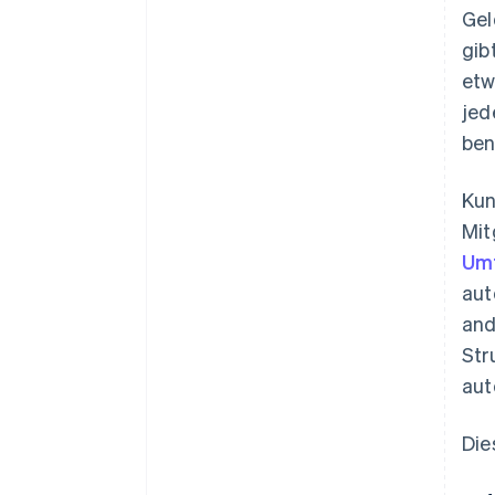
Gel
gib
etw
jed
ben
Kun
Mit
Um
aut
and
Str
aut
Die