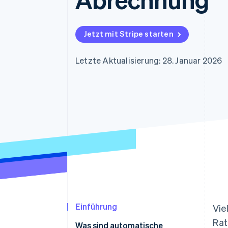
Optimierung der
Datensynchronisier
Autorisierungsraten
Link
Beschleunigter Bezahlvorgang
Jetzt mit Stripe starten
Financial Connections
Verbundene Finanzdaten
Letzte Aktualisierung: 28. Januar 2026
Einführung
Vie
Rat
Was sind automatische