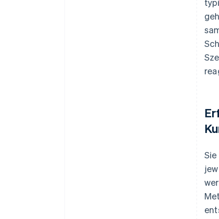
typ
geh
sam
Sch
Sze
rea
Er
Ku
Sie
jew
wer
Met
ent