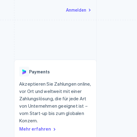
Anmelden
Ressourcen
Ecosystem
Kontakt
nd Marktplätze
Mehr
App-Integrationen
Partner
Sales-Team kontaktieren
Product roadmap
Code-Beispiele
Stripe App-Marktplatz
Partner werden
Ausblick
 Plattformen
Entwickler-Blog
 platforms
eit
API-Status
Radar
Betrugsprävention
eistungen
Payments
Atlas
onen
virtuelle Karten
Start-up-Gründung
Akzeptieren Sie Zahlungen online,
vor Ort und weltweit mit einer
Climate
CO₂-Entnahme
Zahlungslösung, die für jede Art
von Unternehmen geeignet ist –
Identity
Online-Identitätsprüfung
vom Start-up bis zum globalen
Konzern.
Mehr erfahren