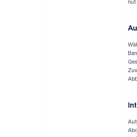
nut
Au
Wäh
Ban
Ges
Zuv
Abb
In
Aut
Abo