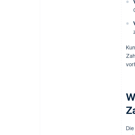
Kun
Zah
vor
W
Z
Die