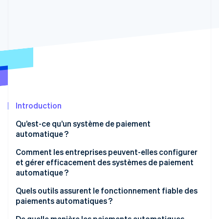
Découvrez les prochaines évolutions
Commerce en ligne
Radar
Prévention de la fraude
Écosystème
Atlas
Constitution de start-up
Partenaires
Climate
Stripe App Marketplace
Élimination du carbone
Identity
Vérification de l'identité
Introduction
Qu’est-ce qu’un système de paiement
automatique ?
Comment les entreprises peuvent-elles configurer
Stripe Sessions 2026
et gérer efficacement des systèmes de paiement
Découvrez comment Stripe construit l’infrastructure écono
automatique ?
Regarder la vidéo
Sélectionnez l’infrastructure de paiement pour
Quels outils assurent le fonctionnement fiable des
gérer vos facturations
paiements automatiques ?
Intégrez cette infrastructure à votre produit et à
Passerelles de paiement sécurisées et tokenisation
De quelle manière les paiements automatiques