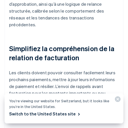
d’approbation, ainsi qu’à une logique de relance
structurée, calibrée selon le comportement des
réseaux et les tendances des transactions
précédentes.
Simplifiez la compréhension de la
relation de facturation
Les clients doivent pouvoir consulter facilement leurs
prochains paiements, mettre à jour leurs informations
de paiement et résilier. L’envoi de rappels avant
facturation pour les montants importants ou peu
fréquents, en particulier lors des renouvellements
You’re viewing our website for Switzerland, but it looks like
you’re in the United States.
annuels, contribue à diminuer les litiges et les
Switch to the United States site
demandes de remboursement.