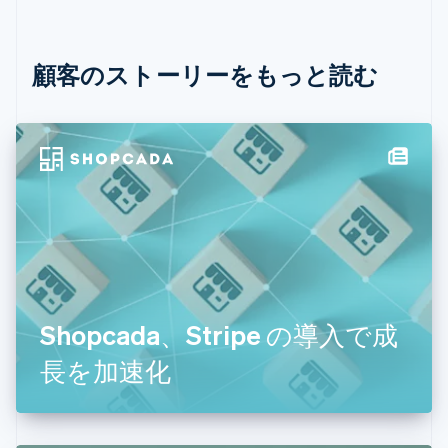
イタリア
Italiano
English
インド
English
顧客のストーリーをもっと読む
エストニア
English
オーストラリア
English
オーストリア
Deutsch
English
オランダ
Nederlands
English
カナダ
English
Français
キプロス
English
Shopcada、Stripe の導入で成
ギリシア
English
長を加速化
クロアチア
English
Italiano
ジブラルタル
English