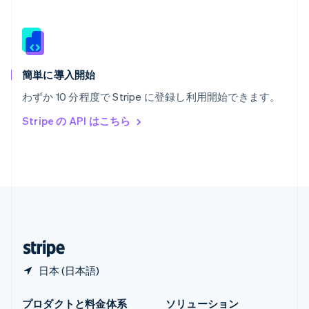
メキシコ
Español
English
ラトビア
English
リトアニア
English
簡単に導入開始
リヒテンシュタイン
わずか 10 分程度で Stripe に登録し利用開始できます。
Deutsch
English
ルーマニア
Stripe の API はこちら
English
ルクセンブルグ
Français
Deutsch
English
中国香港特別行政区
English
简体中文
中国本土
简体中文
English
日本
日本語
English
日本 (日本語)
プロダクトと料金体系
ソリューション