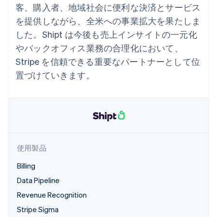
Recognition
ポーネント
客、購入者、地域社会に便利な決済とサービス
SaaS
従量課金請求を提供
決済手段
製品ロードマップ
ステーブルコイン担保型
会計管理の
を提供しながら、全米への事業拡大を果たしま
125 以上の決
Sessions 年次カンファ
のカードを発行
自動化
済手段を利用
レンス
した。Shipt は今後も売上インサイトの一元化
エージェントによるサー
Stripe
可能
Terminal
採用情報
ビスのプロビジョニング
Sigma
やバックオフィス業務の合理化において、
業種別
対面支払い
ニュースルーム
と管理
カスタムレ
Authorization
Stripe Press
Stripe を信頼できる重要なパートナーとして位
ポート
Boost
AI 企業
Data
置づけていきます。
決済成功率の
クリエイターエコノミ―
Pipeline
最適化
ゲーム
リソース
データの同
Link
ホスピタリティ、旅行、
お問い合わせ
期
スピーディー
レジャー
な決済
保険
アプリへの導入
営業にお問い合わせ
メディアおよびエンター
コードサンプル
パートナーになる
テインメント
開発者のブログ
非営利団体
API ステータス
プロフェッショナルサー
使用製品
その他
ビス
Product roadmap
パブリックセクター
Billing
今後の予定を確認
小売業
Data Pipeline
Radar
不正防止
Revenue Recognition
エコシステム
Atlas
Stripe Sigma
スタートアップの企業設立