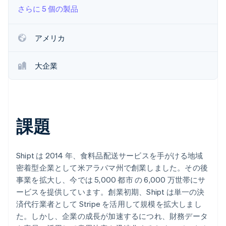
さらに 5 個の製品
パートナー
Climate
Stripe App Marketplace
カーボンリムーバル
アメリカ
Identity
オンライン本人確認
大企業
Stripe Sessions 2026
Stripe が AI の経済インフラをどのように構築しているかを
課題
ご覧ください。
こちらをご覧ください
Shipt は 2014 年、食料品配送サービスを手がける地域
密着型企業として米アラバマ州で創業しました。その後
事業を拡大し、今では 5,000 都市 の 6,000 万世帯にサ
ービスを提供しています。創業初期、Shipt は単一の決
済代行業者として Stripe を活用して規模を拡大しまし
た。しかし、企業の成長が加速するにつれ、財務データ