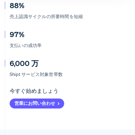
88%
売上認識サイクルの所要時間を短縮
97%
支払いの成功率
6,000 万
Shipt サービス対象世帯数
アイルランド
今すぐ始めましょう
English
アメリカ
営業にお問い合わせ
English
Español
简体中文
アラブ首長国連邦
English
イギリス
English