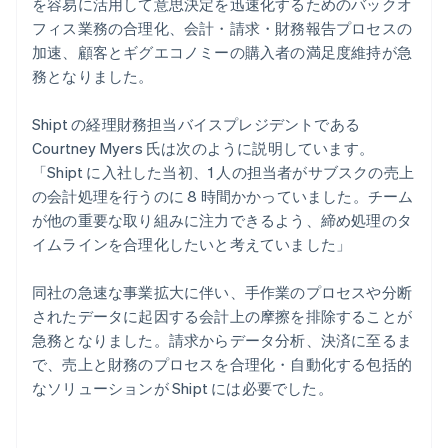
を容易に活用して意思決定を迅速化するためのバックオ
フィス業務の合理化、会計・請求・財務報告プロセスの
加速、顧客とギグエコノミーの購入者の満足度維持が急
務となりました。
Shipt の経理財務担当バイスプレジデントである
Courtney Myers 氏は次のように説明しています。
「Shipt に入社した当初、1 人の担当者がサブスクの売上
の会計処理を行うのに 8 時間かかっていました。チーム
が他の重要な取り組みに注力できるよう、締め処理のタ
イムラインを合理化したいと考えていました」
同社の急速な事業拡大に伴い、手作業のプロセスや分断
されたデータに起因する会計上の摩擦を排除することが
急務となりました。請求からデータ分析、決済に至るま
で、売上と財務のプロセスを合理化・自動化する包括的
なソリューションが Shipt には必要でした。