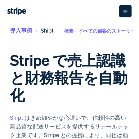
導入事例
Shipt
概要
すべての顧客のストーリー
企業規模別
ドキュメント
学ぶ
支払い
収益
資金管
プラッ
理
フォー
大企業向け
Stripe のドキュメント
ブログ
とマー
Payments
Billing
スタートアップ向け
API リファレンス
導入事例
Stripe で売上認識
オンライン決
経常収益
ットプ
Global
ライブラリと SDK
ガイド
済
Metronome
Payouts
イス
Stripe Apps
Managed
と財務報告を自動
従量課金
Payments
第三者
Connec
ユースケース別
マーチャント
サブスクリ
への入
サポート
プション
オブレコード
金
プラッ
ガイド
エージェンティックコマ
化
サブスクリ
ソリューショ
Payment links
フォー
ース
サポートに問い合わせる
プションの
ン
決済の
E コマース / ECサイト
オンライン決済を受け付
管理サポートプラン
コーディング
管理
Invoicing
築
埋込型金融
け
プロフェッショナルサー
1 回限りまた
不要の決済ペ
請求・財務関連
構築済みの決済を実装
ビス
は継続
ージ
Checkout
グローバルビジネス
プラットフォームまたは
Shipt
はきめ細やかな心遣いで、信頼性の高い
構築済み決済
Tax
アプリ内決済
マーケットプレイスを構
消費税と
UI
高品質な配送サービスを提供するリテールテッ
マーケットプレイス
築する
VAT の自動
Elements
資金管理
サブスクリプションを管
ク企業です。Stripe との提携により、同社は顧
柔軟な UI コン
計算
Revenue
会社
プラットフォーム
理