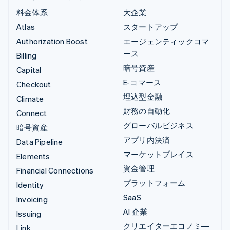
料金体系
大企業
Atlas
スタートアップ
Authorization Boost
エージェンティックコマ
ース
Billing
暗号資産
Capital
E-コマース
Checkout
埋込型金融
Climate
財務の自動化
Connect
グローバルビジネス
暗号資産
アプリ内決済
Data Pipeline
マーケットプレイス
Elements
資金管理
Financial Connections
プラットフォーム
Identity
SaaS
Invoicing
AI 企業
Issuing
クリエイターエコノミ―
Link