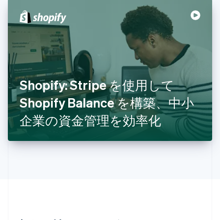
シンガポール
English
简体中文
スイス
Deutsch
Français
Italiano
English
スウェーデン
Svenska
English
スペイン
Español
English
スロバキア
Shopify: Stripe を使用して
English
Shopify Balance を構築、中小
スロベニア
English
Italiano
企業の資金管理を効率化
タイ
ไทย
English
チェコ共和国
English
デンマーク
English
ドイツ
Deutsch
English
ニュージーランド
English