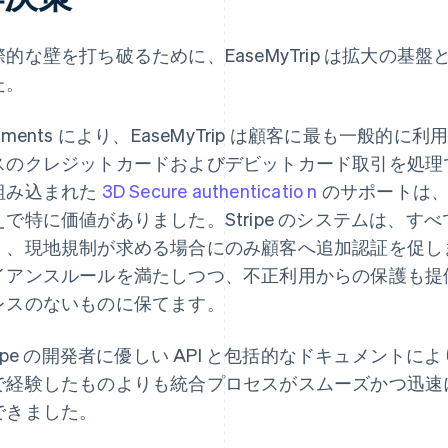
際的な壁を打ち破るために、EaseMyTrip は拡大の基盤
た。
yments により、EaseMyTrip は顧客に最も一般
スのクレジットカードおよびデビットカード取引を処理でき
組み込まれた
3D Secure authenticatio n
のサポートは、
えで特に価値がありました。Stripe のシステムは、
く、現地規制が求める場合にのみ顧客へ追加認証を促し
イアンスルールを満たしつつ、不正利用からの保護も提
レスのないものに保てます。
ripe の開発者に優しい API と包括的なドキュメントにより
で経験したものよりも統合プロセスがスムーズかつ迅速
できました。