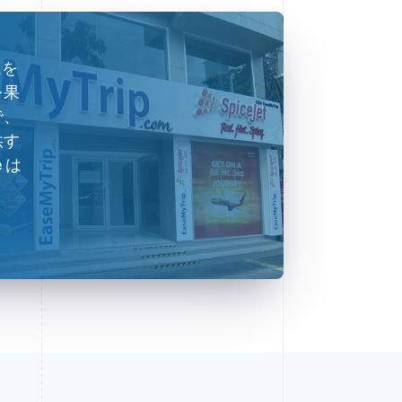
ムを
を果
で、
供す
 は