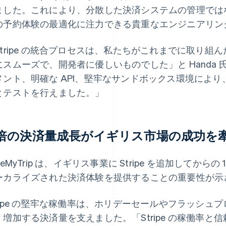
ました。これにより、分散した決済システムの管理では
の予約体験の最適化に注力できる貴重なエンジニアリン
Stripe の統合プロセスは、私たちがこれまでに取り
にスムーズで、開発者に優しいものでした」と Handa
メント、明確な API、堅牢なサンドボックス環境によ
とテストを行えました。」
 倍の決済量成長がイギリス市場の成功を
seMyTrip は、イギリス事業に Stripe を追加してから
ーカライズされた決済体験を提供することの重要性が示
tripe の堅牢な稼働率は、ホリデーセールやフラッシ
、増加する決済量を支えました。「Stripe の稼働率