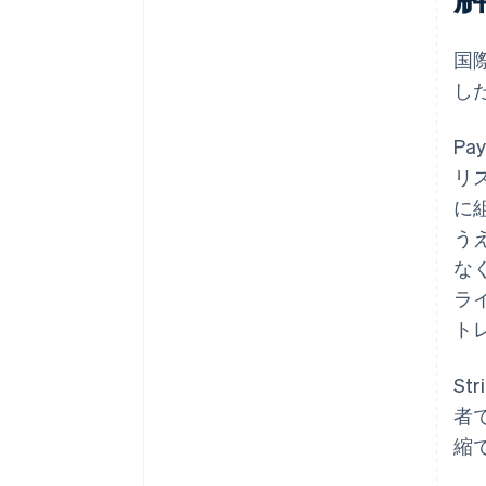
国
し
Pa
リ
に
う
な
ラ
ト
St
者
縮