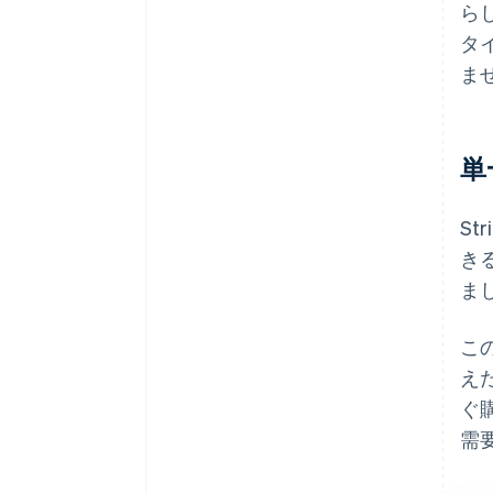
ら
タ
ま
単
St
き
ま
この
え
ぐ
需