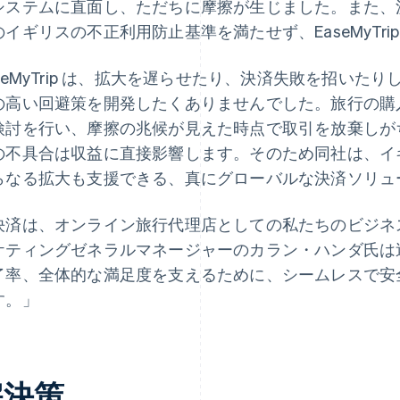
システムに直面し、ただちに摩擦が生じました。また、決
のイギリスの不正利用防止基準を満たせず、EaseMyTr
aseMyTrip は、拡大を遅らせたり、決済失敗を招い
の高い回避策を開発したくありませんでした。旅行の購
検討を行い、摩擦の兆候が見えた時点で取引を放棄しがちです
の不具合は収益に直接影響します。そのため同社は、イ
らなる拡大も支援できる、真にグローバルな決済ソリュ
決済は、オンライン旅行代理店としての私たちのビジネ
ケティングゼネラルマネージャーのカラン・ハンダ氏は
了率、全体的な満足度を支えるために、シームレスで安
す。」
解決策