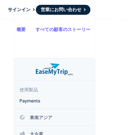
サインイン
営業にお問い合わせ
概要
すべての顧客のストーリー
リソース
エコシステム
お問い合わせ
ームとマーケット
その他
アプリへの導入
パートナー
営業にお問い合わせ
Product roadmap
ス
コードサンプル
Stripe App Marketplace
パートナーになる
今後の予定を確認
開発者のブログ
ーム決済の構築
ャー
API ステータス
Radar
不正防止
ンメント
Atlas
スタートアップの企業設立
使用製品
Climate
カーボンリムーバル
Payments
Identity
オンライン本人確認
東南アジア
大企業