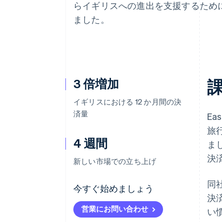
らイギリスへの進出を支援するために、
Link
スピーディーな決済
ました。
3 倍増加
イギリスにおける 12 か月間の決
済量
Ea
旅
4 週間
ま
決
新しい市場での立ち上げ
同
今すぐ始めましょう
決
営業にお問い合わせ
い