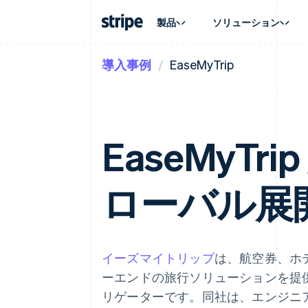
製品
ソリューション
導入事例
EaseMyTrip
企業規模別
ドキュメント
学ぶ
ユースケ
サポート
支払い
収益
大企業向け
Stripe のドキュメント
ブログ
エージェ
サポート
Payments
Billing
スタートアップ向け
API リファレンス
導入事例
E コマー
管理サポ
オンライン決済
経常収益
ライブラリと SDK
ガイド
埋込型
プロフェ
Managed Payments
Metronome
Stripe Apps
請求・
EaseMyTrip
マーチャントオブレコードソリ
従量課金
グローバ
ューション
サブスクリプション
アプリ
サブスクリプション
Payment links
マーケッ
コーディング不要の決済ページ
Invoicing
ローバル展
資金管
1 回限りまたは継続
Checkout
プラット
構築済み決済 UI
Tax
SaaS
消費税と VAT の自
Elements
柔軟な UI コンポーネント
Revenue Recogniti
会計管理の自動化
決済手段
イーズマイトリップ
は、航空券、ホ
125 以上の決済手段を利用可能
Stripe Sigma
カスタムレポート
Terminal
ーエンドの旅行ソリューションを提
対面支払い
Data Pipeline
リゲーターです。同社は、エンジニ
データの同期
Authorization Boost
決済成功率の最適化