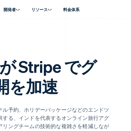
開発者
リソース
料金体系
ース別
ガイド
業種別
会社
資金管理
プラットフォ
プレイス
ンティックコマース
に問い合わせる
オンライン決済を受け付け
AI 企業
製品ロードマップ
Global Payouts
ス / ECサイト
ートプラン
構築済みの決済を実装
クリエイターエコノミ―
Sessions 年次カンファレン
第三者への入金
Connect
金融
ッショナルサービス
プラットフォームまたはマーケットプレイスを構築する
ゲーム
採用情報
プラットフォ
財務関連
ホスピタリティ、旅行、レジ
ニュースルーム
 が Stripe でグ
ルビジネス
サブスクリプションを管理
保険
Stripe Press
内決済
従量課金請求を提供
メディアおよびエンターテイ
の管理
トプレイス
ステーブルコイン担保型のカードを発行
開を加速
理
エージェントによるサービスのプロビジョニングと管理
非営利団体
フォーム
プロフェッショナルサービス
パブリックセクター
動計算
小売業
on
テル予約、ホリデーパッケージなどのエンドツ
供する、インドを代表するオンライン旅行アグ
アリングチームの技術的な複雑さを軽減しなが