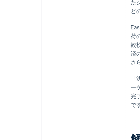
た
ど
E
荷
較
済
さ
「
ー
完
で