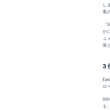
し
客
「
か
ュ
装
3
Ea
ロ
S
も