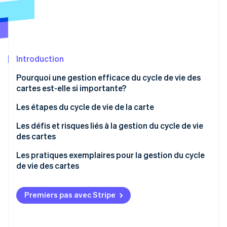
Commerce de détail
État des API
Atlas
Constitution d'une entreprise
Climate
Élimination du carbone
Écosystème
Introduction
Identity
Partenaires
Vérification de l'identité
Stripe App Marketplace
Pourquoi une gestion efficace du cycle de vie des
cartes est-elle si importante?
Les étapes du cycle de vie de la carte
Émission
Les défis et risques liés à la gestion du cycle de vie
Stripe Sessions 2026
des cartes
Découvrez comment Stripe construit l’infrastructure écon
Activation
l’IA.
Les pratiques exemplaires pour la gestion du cycle
Regarder
Utilisation
de vie des cartes
Renouvellement et remplacement
Émission
Premiers pas avec Stripe
Expiration et désactivation
Activation
Utilisation