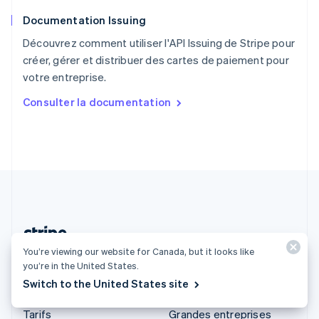
Roumanie
Documentation Issuing
English
Royaume-Uni
Découvrez comment utiliser l'API Issuing de Stripe pour
English
créer, gérer et distribuer des cartes de paiement pour
Singapour
votre entreprise.
English
简体中文
Slovaquie
Consulter la documentation
English
Slovénie
English
Italiano
Suède
Svenska
English
Suisse
Deutsch
Français
Italiano
English
Thaïlande
ไทย
English
You’re viewing our website for Canada, but it looks like
Canada (Français)
you’re in the United States.
Switch to the United States site
Produits et tarifs
Solutions
Tarifs
Grandes entreprises