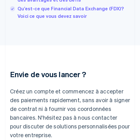
France
Qu’est-ce que Financial Data Exchange (FDX)?
Français
English
Voici ce que vous devez savoir
Gibraltar
English
Grèce
English
Hongrie
English
Inde
English
Irlande
Envie de vous lancer ?
English
Italie
Italiano
English
Créez un compte et commencez à accepter
Japon
日本語
English
des paiements rapidement, sans avoir à signer
Lettonie
de contrat ni à fournir vos coordonnées
English
bancaires. N'hésitez pas à nous contacter
Liechtenstein
pour discuter de solutions personnalisées pour
Deutsch
English
Lituanie
votre entreprise.
English