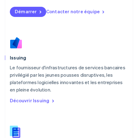
Luxembourg
Français
Deutsch
English
Démarrer
Contacter notre équipe
Malaisie
English
简体中文
Malte
English
Mexique
Español
English
Norvège
Issuing
English
Nouvelle-Zélande
Le fournisseur d'infrastructures de services bancaires
English
privilégié par les jeunes pousses disruptives, les
Pays-Bas
plateformes logicielles innovantes et les entreprises
Nederlands
English
en pleine évolution.
Pologne
English
Découvrir Issuing
Portugal
Português
English
RAS de Hong Kong, Chine
English
简体中文
République tchèque
English