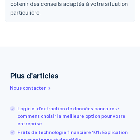
obtenir des conseils adaptés à votre situation
Bulgarie
English
particulière.
Canada
English
Français
Chine continentale
简体中文
English
Chypre
English
Croatie
English
Italiano
Danemark
English
Plus d'articles
Émirats arabes unis
English
Nous contacter
Espagne
Español
English
Estonie
Logiciel d’extraction de données bancaires :
English
comment choisir la meilleure option pour votre
États-Unis
entreprise
English
Español
简体中文
Finlande
Prêts de technologie financière 101 : Explication
English
Svenska
des avantages et des défis