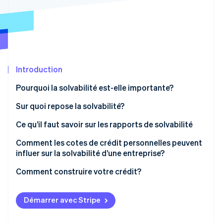
Commerce de détail
État des API
Atlas
Constitution d'une entreprise
Climate
Élimination du carbone
Écosystème
Identity
Partenaires
Vérification de l'identité
Introduction
Stripe App Marketplace
Pourquoi la solvabilité est-elle importante?
Sur quoi repose la solvabilité?
Ce qu’il faut savoir sur les rapports de solvabilité
Stripe Sessions 2026
Découvrez comment Stripe construit l’infrastructure écon
Accéder à votre rapport de solvabilité
Comment les cotes de crédit personnelles peuvent
l’IA.
Regarder
influer sur la solvabilité d’une entreprise?
Comprendre votre rapport de solvabilité
Comment construire votre crédit?
Vérifier votre rapport de solvabilité
Démarrer avec Stripe