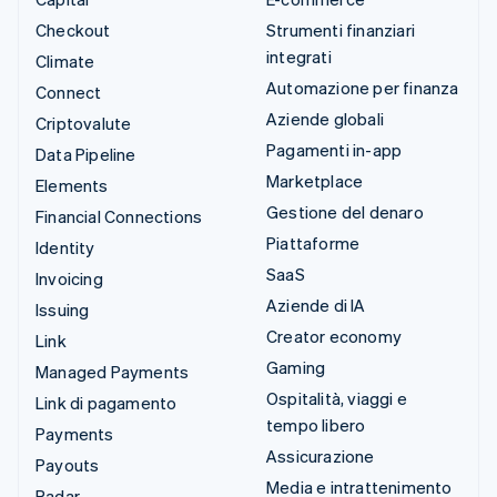
Checkout
Strumenti finanziari
integrati
Climate
Automazione per finanza
Connect
Aziende globali
Criptovalute
Pagamenti in-app
Data Pipeline
Marketplace
Elements
Gestione del denaro
Financial Connections
Piattaforme
Identity
SaaS
Invoicing
Aziende di IA
Issuing
Creator economy
Link
Gaming
Managed Payments
Ospitalità, viaggi e
Link di pagamento
tempo libero
Payments
Assicurazione
Payouts
Media e intrattenimento
Radar