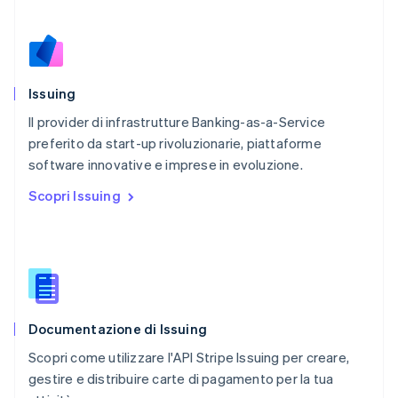
English
Paesi Bassi
Nederlands
English
Polonia
English
Issuing
Portogallo
Português
English
Il provider di infrastrutture Banking-as-a-Service
RAS di Hong Kong, Cina
preferito da start-up rivoluzionarie, piattaforme
English
简体中文
software innovative e imprese in evoluzione.
Regno Unito
English
Scopri Issuing
Repubblica Ceca
English
Romania
English
Singapore
English
简体中文
Slovacchia
Documentazione di Issuing
English
Slovenia
Scopri come utilizzare l'API Stripe Issuing per creare,
English
Italiano
gestire e distribuire carte di pagamento per la tua
Spagna