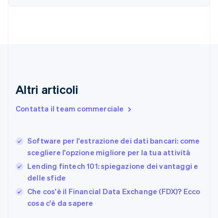
English
Croazia
English
Italiano
Danimarca
English
Emirati Arabi Uniti
English
Estonia
English
Altri articoli
Finlandia
English
Svenska
Contatta il team commerciale
Francia
Français
English
Germania
Software per l'estrazione dei dati bancari: come
Deutsch
English
scegliere l'opzione migliore per la tua attività
Giappone
日本語
English
Lending fintech 101: spiegazione dei vantaggi e
Gibilterra
delle sfide
English
Che cos'è il Financial Data Exchange (FDX)? Ecco
Grecia
English
cosa c'è da sapere
India