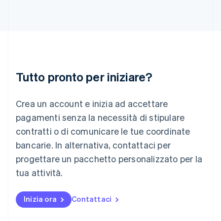
English
Irlanda
English
Italia
Italiano
English
Lettonia
English
Liechtenstein
Tutto pronto per iniziare?
Deutsch
English
Lituania
Crea un account e inizia ad accettare
English
Lussemburgo
pagamenti senza la necessità di stipulare
Français
Deutsch
English
contratti o di comunicare le tue coordinate
Malaysia
bancarie. In alternativa, contattaci per
English
简体中文
Malta
progettare un pacchetto personalizzato per la
English
tua attività.
Messico
Español
English
Norvegia
Inizia ora
Contattaci
English
Nuova Zelanda