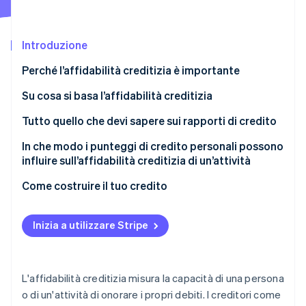
Scopri cosa ti aspetta
Radar
Ecosistema
Prevenzione delle frodi
Introduzione
Partner
Atlas
Perché l’affidabilità creditizia è importante
Stripe App Marketplace
Costituzione di start-up
Su cosa si basa l’affidabilità creditizia
Climate
Rimozione del carbonio
Tutto quello che devi sapere sui rapporti di credito
Identity
Verifica online dell'identità
Accesso al rapporto di credito
In che modo i punteggi di credito personali possono
influire sull’affidabilità creditizia di un’attività
Comprendere il tuo rapporto di credito
Come costruire il tuo credito
Revisione del tuo rapporto di credito
Stripe Sessions 2026
Inizia a utilizzare Stripe
Scopri come Stripe sta costruendo l'infrastruttura economi
Guarda ora
L'affidabilità creditizia misura la capacità di una persona
o di un'attività di onorare i propri debiti. I creditori come