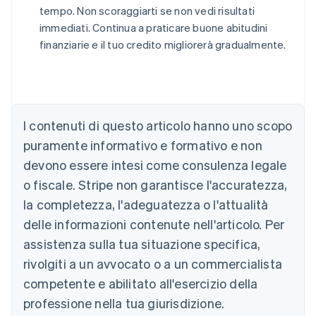
tempo. Non scoraggiarti se non vedi risultati
immediati. Continua a praticare buone abitudini
finanziarie e il tuo credito migliorerà gradualmente.
Australia
I contenuti di questo articolo hanno uno scopo
English
Austria
puramente informativo e formativo e non
Deutsch
English
devono essere intesi come consulenza legale
Belgio
Nederlands
Français
Deutsch
English
o fiscale. Stripe non garantisce l'accuratezza,
Brasile
la completezza, l'adeguatezza o l'attualità
Português
English
Bulgaria
delle informazioni contenute nell'articolo. Per
English
assistenza sulla tua situazione specifica,
Canada
rivolgiti a un avvocato o a un commercialista
English
Français
Cina continentale
competente e abilitato all'esercizio della
简体中文
English
professione nella tua giurisdizione.
Cipro