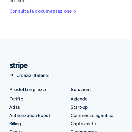
attività.
Español
English
Stati Uniti
Consulta la documentazione
English
Español
简体中文
Svezia
Svenska
English
Svizzera
Deutsch
Français
Italiano
English
Thailandia
ไทย
English
Ungheria
English
Croazia (Italiano)
Prodotti e prezzi
Soluzioni
Tariffe
Aziende
Atlas
Start-up
Authorization Boost
Commercio agentico
Billing
Criptovalute
Capital
E-commerce