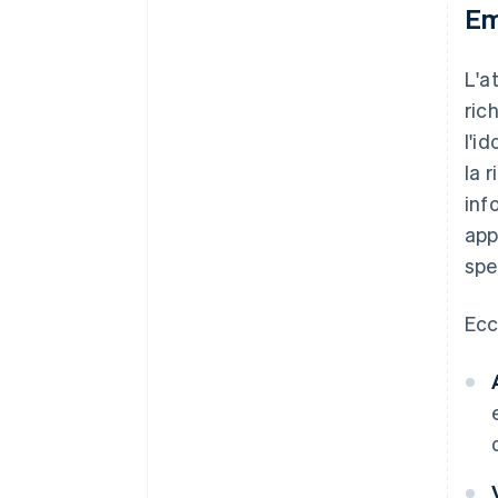
Em
L'at
ric
l'i
la 
inf
app
spe
Ecc