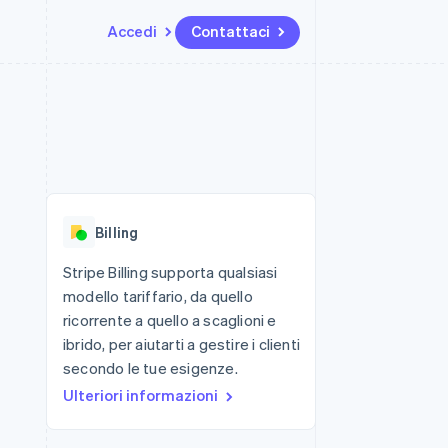
Accedi
Contattaci
Risorse
Ecosistema
Recapiti
me e marketplace
Altro
Integrazioni app
Partner
Contattaci
Product roadmap
ns
Esempi di codice
Stripe App Marketplace
Diventa nostro partner
Scopri cosa ti aspetta
 piattaforme
Blog per sviluppatori
 platforms
ibero
Stato dell'API
Radar
ari integrati
Prevenzione delle frodi
Billing
 fisiche
Atlas
Costituzione di start-up
Stripe Billing supporta qualsiasi
modello tariffario, da quello
Climate
Rimozione del carbonio
ricorrente a quello a scaglioni e
ibrido, per aiutarti a gestire i clienti
Identity
Verifica online dell'identità
secondo le tue esigenze.
Ulteriori informazioni