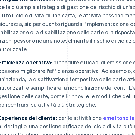
della più ampia strategia di gestione del rischio di un'a
tutto il ciclo di vita di una carta, le attività possono m
sicurezza, sia per quanto riguarda l'implementazione de
l'abilitazione o la disabilitazione delle carte o la rispos
azioni possono ridurre notevolmente il rischio di violazio
autorizzate.
Efficienza operativa:
procedure efficaci di emissione 
possono migliorare l'efficienza operativa. Ad esempio,
un'azienda, la disattivazione tempestiva delle carte az
autorizzati e semplificare la riconciliazione dei conti. 
gestione delle carte, come i rinnovi e le modifiche dei l
concentrarsi su attività più strategiche.
Esperienza del cliente:
per le attività che
emettono le
al dettaglio, una gestione efficace del ciclo di vita può 
grazie all'elaborazione rapida e accurata dei rinnovi, all