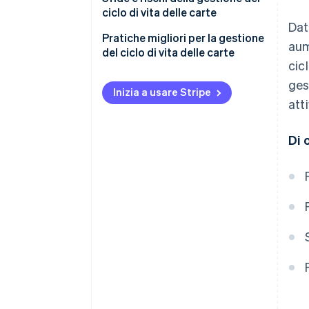
ciclo di vita delle carte
Attivazione
Dat
Pratiche migliori per la gestione
aum
Utilizzo
del ciclo di vita delle carte
cic
Rinnovo e sostituzione
Emissione
gest
Inizia a usare Stripe
Scadenza e disattivazione
Attivazione
att
Utilizzo
Di 
Rinnovo e sostituzione
Scadenza e disattivazione