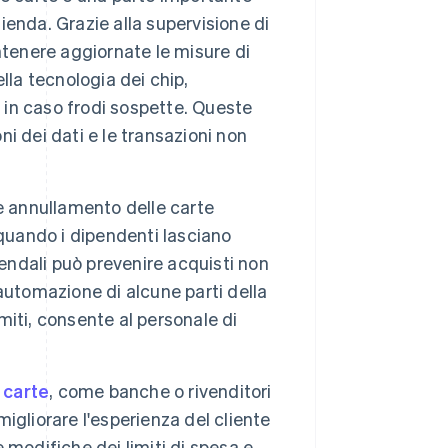
zienda. Grazie alla supervisione di
antenere aggiornate le misure di
lla tecnologia dei chip,
ta in caso frodi sospette. Queste
ni dei dati e le transazioni non
e annullamento delle carte
 quando i dipendenti lasciano
iendali può prevenire acquisti non
L'automazione di alcune parti della
imiti, consente al personale di
 carte
, come banche o rivenditori
migliorare l'esperienza del cliente
e modifiche dei limiti di spesa e