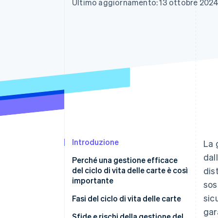
Ultimo aggiornamento: 13 ottobre 202
Link
Pagamento accelerato
Financial Connections
Conti finanziari collegati
Introduzione
La 
dal
Perché una gestione efficace
del ciclo di vita delle carte è così
dis
importante
sos
sic
Fasi del ciclo di vita delle carte
gar
Emissione
Sfide e rischi della gestione del