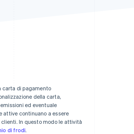
Stripe Sessions 2026
Scopri come Stripe sta
costruendo
l'infrastruttura
economica per l'IA.
Guarda ora
una carta di pagamento
onalizzazione della carta,
e emissioni ed eventuale
te attive continuano a essere
clienti. In questo modo le attività
hio di frodi
.