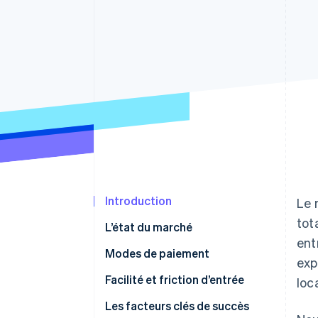
Authorization Boost
Optimisation des acceptations
Link
Paiements accélérés
Introduction
Le 
tot
L’état du marché
ent
Modes de paiement
exp
Utilisation
Facilité et friction d’entrée
loc
Tendances
Taxes
Les facteurs clés de succès