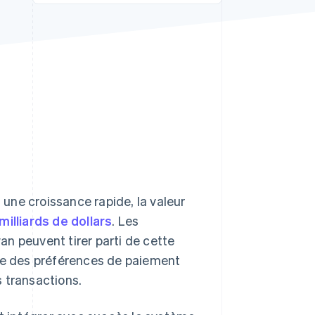
Stripe Sessions 2026
Découvrez comment
Stripe construit
l’infrastructure
économique pour l’IA.
Regarder
une croissance rapide, la valeur
milliards de dollars
. Les
n peuvent tirer parti de cette
e des préférences de paiement
 transactions.