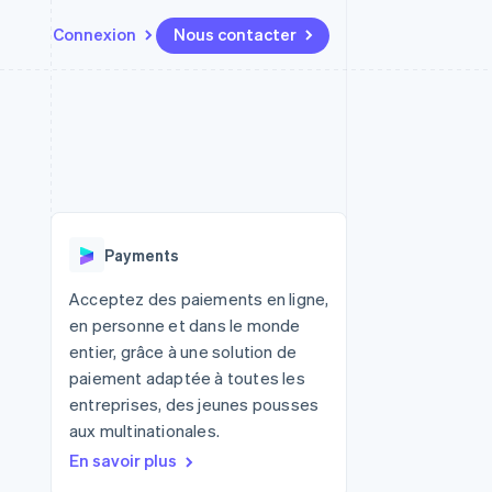
Connexion
Nous contacter
Ressources
Écosystème
Contact
t places de
Plus
Intégrations d'applications
Partenaires
Nous contacter
Product roadmap
ssions
Exemples de code
Stripe App Marketplace
Devenir partenaire
Découvrez ce qui vous attend
Blog des développeurs
r les
rs
État des API
Radar
Prévention de la fraude
Payments
Atlas
tif
Constitution d'une entreprise
Acceptez des paiements en ligne,
en personne et dans le monde
Climate
Élimination du carbone
entier, grâce à une solution de
paiement adaptée à toutes les
Identity
Vérification de l'identité
entreprises, des jeunes pousses
aux multinationales.
En savoir plus