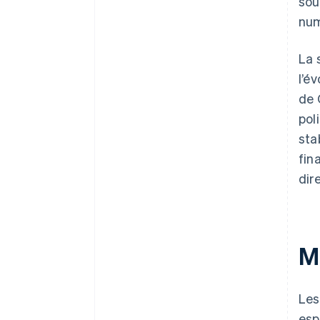
sou
num
La 
l’é
de 
pol
sta
fin
dir
M
Les
esp