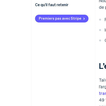
Nou
Contestations de paiement et
Ce qu’il faut retenir
de 
litiges
Prendre en charge les
Paiements internationaux
paiements mobiles
Premiers pas avec Stripe
Sécurité et confidentialité
Investir dans la cybersécurité
Gagner la confiance des clients
L
Taï
l’a
tra
49 