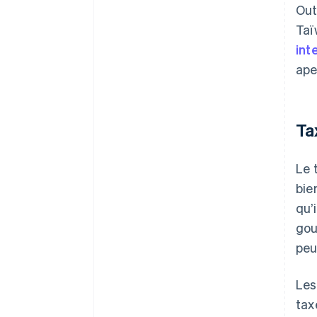
Out
Taï
int
ape
Ta
Le 
bie
qu’
gou
peu
Les
tax