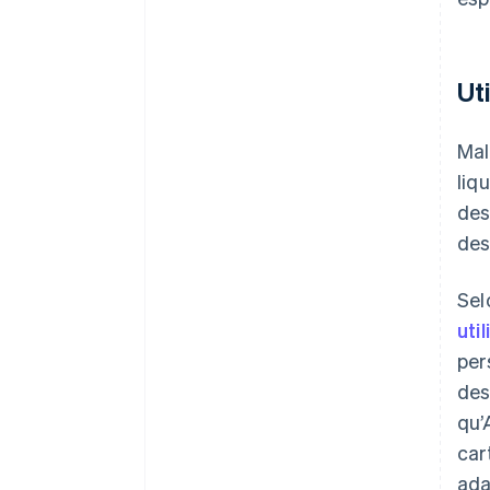
Ut
Mal
liq
des
des
Sel
uti
per
des
qu’
car
ada