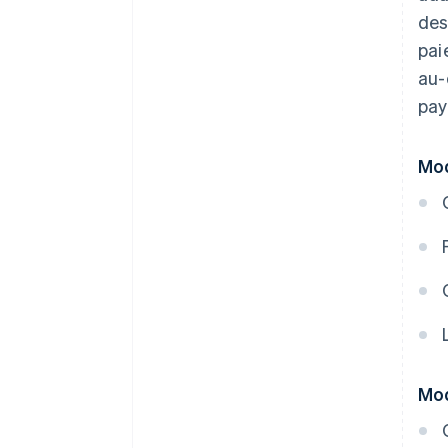
des
pai
au-
pay
Mod
Mod