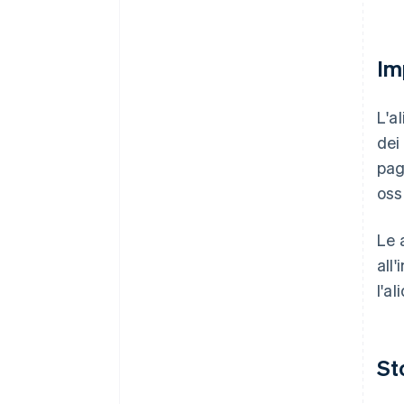
Im
L'al
dei 
pag
oss
Le a
all
l'a
St