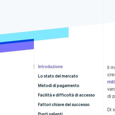
Link
Pagamento accelerato
Financial Connections
Conti finanziari collegati
Introduzione
Il 
cre
Lo stato del mercato
mil
Metodi di pagamento
van
Utilizzo
Facilità e difficoltà di accesso
di 
Tendenze
Imposte
Fattori chiave del successo
Di 
Storni e contestazioni
Punti salienti