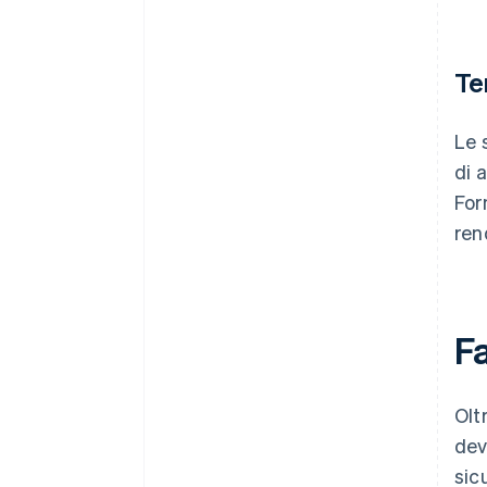
Te
Le 
di 
For
ren
Fa
Olt
dev
sic