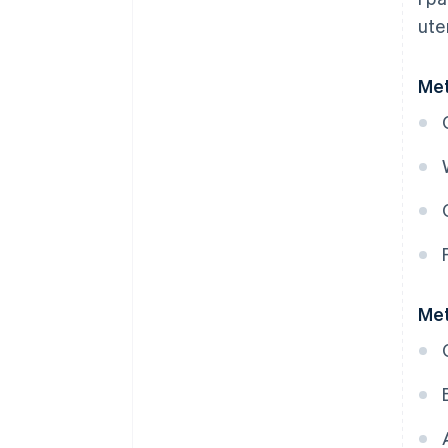
ute
Met
Met