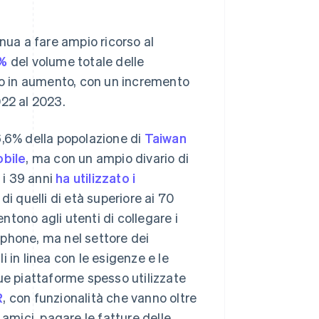
nua a fare ampio ricorso al
2%
del volume totale delle
ono in aumento, con un incremento
022 al 2023.
6,6% della popolazione di
Taiwan
obile
, ma con un ampio divario di
 i 39 anni
ha utilizzato i
% di quelli di età superiore ai 70
tono agli utenti di collegare i
rtphone, ma nel settore dei
 in linea con le esigenze e le
ue piattaforme spesso utilizzate
R
, con funzionalità che vanno oltre
 amici, pagare le fatture delle