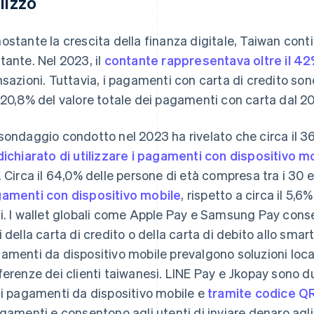
ilizzo
ostante la crescita della finanza digitale, Taiwan conti
tante. Nel 2023, il
contante rappresentava oltre il 4
nsazioni. Tuttavia, i pagamenti con carta di credito s
 20,8% del valore totale dei pagamenti con carta dal 2
sondaggio condotto nel 2023 ha rivelato che circa il 3
dichiarato di utilizzare i pagamenti con dispositivo m
. Circa il 64,0% delle persone di età compresa tra i 30 e
amenti con dispositivo mobile
, rispetto a circa il 5,6
i. I wallet globali come Apple Pay e Samsung Pay consen
i della carta di credito o della carta di debito allo sma
amenti da dispositivo mobile prevalgono soluzioni locali
ferenze dei clienti taiwanesi. LINE Pay e Jkopay sono d
 i pagamenti da dispositivo mobile e
tramite codice Q
agamenti e consentono agli utenti di inviare denaro agli