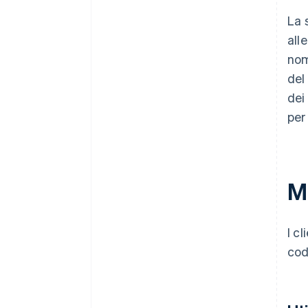
La 
all
nom
del
dei
per
M
I c
cod