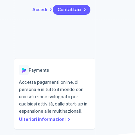
Accedi
Contattaci
Risorse
Ecosistema
Recapiti
me e marketplace
Altro
Integrazioni app
Partner
Contattaci
Product roadmap
ns
Esempi di codice
Stripe App Marketplace
Diventa nostro partner
Scopri cosa ti aspetta
 piattaforme
Blog per sviluppatori
 platforms
ibero
Stato dell'API
Radar
ari integrati
Prevenzione delle frodi
Payments
 fisiche
Atlas
Costituzione di start-up
Accetta pagamenti online, di
persona e in tutto il mondo con
Climate
Rimozione del carbonio
una soluzione sviluppata per
qualsiasi attività, dalle start-up in
Identity
Verifica online dell'identità
espansione alle multinazionali.
Ulteriori informazioni