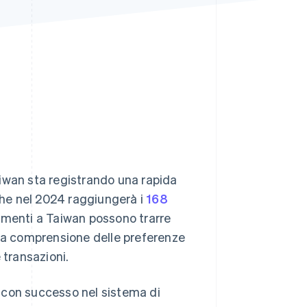
Stripe Sessions 2026
Scopri come Stripe sta
costruendo
l'infrastruttura
economica per l'IA.
Guarda ora
iwan sta registrando una rapida
 che nel 2024 raggiungerà i
168
amenti a Taiwan possono trarre
a comprensione delle preferenze
 transazioni.
 con successo nel sistema di