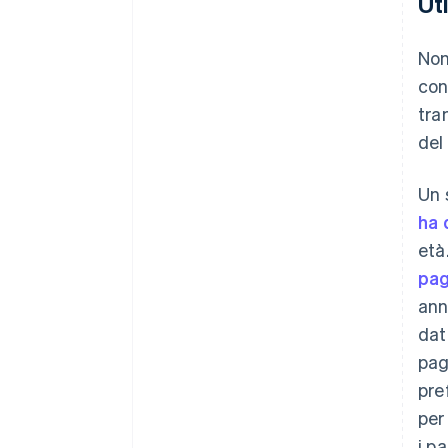
Ut
Non
con
tra
del
Un 
ha 
età
pag
ann
dat
pag
pre
per
i p