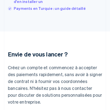
d'en installer un
English
Grèce
Payments en Turquie : un guide détaillé
English
Hongrie
English
Inde
English
Irlande
English
Italie
Italiano
English
Envie de vous lancer ?
Japon
日本語
English
Créez un compte et commencez à accepter
Lettonie
English
des paiements rapidement, sans avoir à signer
Liechtenstein
de contrat ni à fournir vos coordonnées
Deutsch
English
Lituanie
bancaires. N'hésitez pas à nous contacter
English
pour discuter de solutions personnalisées pour
Luxembourg
votre entreprise.
Français
Deutsch
English
Malaisie