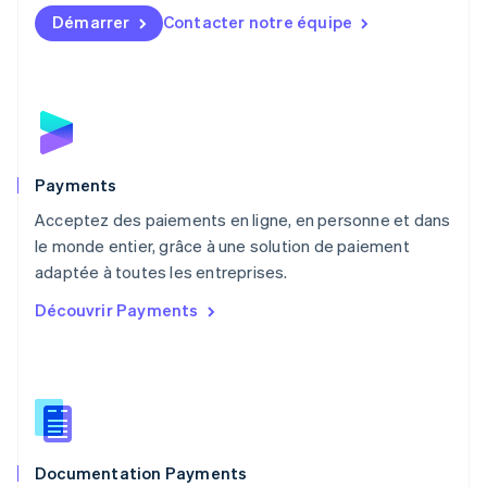
English
简体中文
Démarrer
Contacter notre équipe
Malte
English
Mexique
Español
English
Norvège
English
Nouvelle-Zélande
English
Payments
Pays-Bas
Acceptez des paiements en ligne, en personne et dans
Nederlands
English
le monde entier, grâce à une solution de paiement
Pologne
English
adaptée à toutes les entreprises.
Portugal
Découvrir Payments
Português
English
RAS de Hong Kong, Chine
English
简体中文
République tchèque
English
Roumanie
English
Documentation Payments
Royaume-Uni