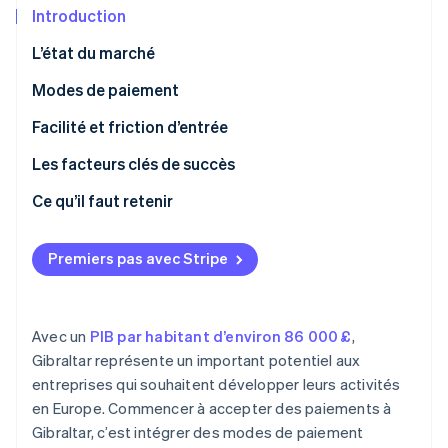
Commerce de détail
État des API
Introduction
Atlas
Constitution d'une entreprise
L’état du marché
Climate
Élimination du carbone
Écosystème
Modes de paiement
Identity
Utilisation actuelle
Facilité et friction d’entrée
Partenaires
Vérification de l'identité
Stripe App Marketplace
Tendances émergentes
Taxes
Les facteurs clés de succès
Contestations de paiement et litiges
Ce qu’il faut retenir
Paiements internationaux
Combiner les modes de paiement établis et
Stripe Sessions 2026
modernes
Premiers pas avec Stripe
Découvrez comment Stripe construit l’infrastructure écon
Sécurité et confidentialité
l’IA.
Prioriser l’expérience client
Regarder
Protéger vos systèmes de paiement
Avec un
PIB par habitant d’environ 86 000 £
,
Gibraltar représente un important potentiel aux
entreprises qui souhaitent développer leurs activités
en Europe. Commencer à accepter des paiements à
Gibraltar, c’est intégrer des modes de paiement