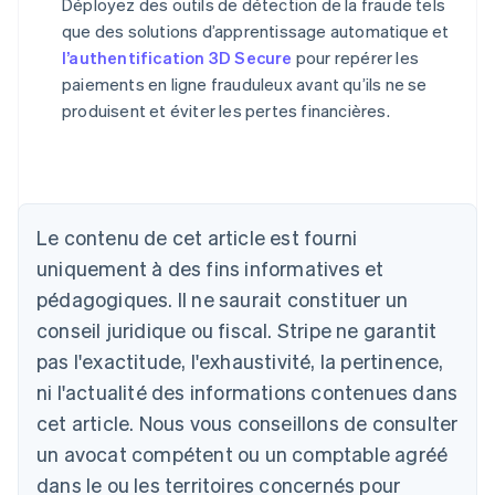
Déployez des outils de détection de la fraude tels
que des solutions d’apprentissage automatique et
l’authentification 3D Secure
pour repérer les
paiements en ligne frauduleux avant qu’ils ne se
produisent et éviter les pertes financières.
Allemagne
Le contenu de cet article est fourni
Deutsch
English
Australie
uniquement à des fins informatives et
English
pédagogiques. Il ne saurait constituer un
Autriche
conseil juridique ou fiscal. Stripe ne garantit
Deutsch
English
Belgique
pas l'exactitude, l'exhaustivité, la pertinence,
Nederlands
Français
Deutsch
English
ni l'actualité des informations contenues dans
Brésil
Português
English
cet article. Nous vous conseillons de consulter
Bulgarie
un avocat compétent ou un comptable agréé
English
Canada
dans le ou les territoires concernés pour