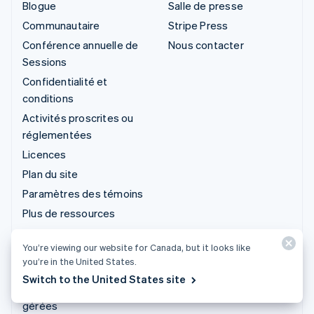
Blogue
Salle de presse
Communautaire
Stripe Press
Conférence annuelle de
Nous contacter
Sessions
Confidentialité et
conditions
Activités proscrites ou
réglementées
Licences
Plan du site
Paramètres des témoins
Plus de ressources
Assistance
You’re viewing our website for Canada, but it looks like
you’re in the United States.
Obtenir de l'aide
Switch to the United States site
Offres d'assistance
gérées