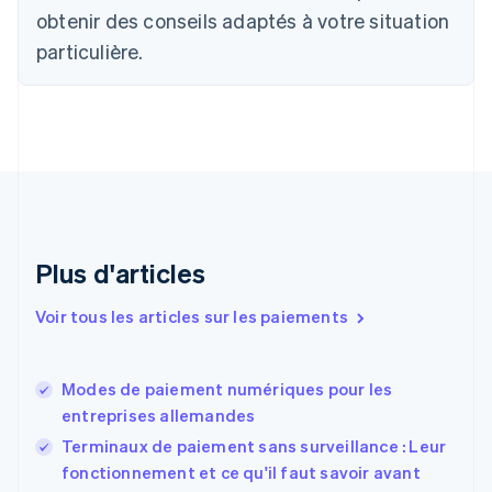
English
Français
obtenir des conseils adaptés à votre situation
Chine continentale
particulière.
简体中文
English
Chypre
English
Croatie
English
Italiano
Danemark
English
Émirats arabes unis
English
Espagne
Plus d'articles
Español
English
Estonie
Voir tous les articles sur les paiements
English
États-Unis
English
Español
简体中文
Modes de paiement numériques pour les
Finlande
English
Svenska
entreprises allemandes
France
Terminaux de paiement sans surveillance : Leur
Français
English
fonctionnement et ce qu'il faut savoir avant
Gibraltar