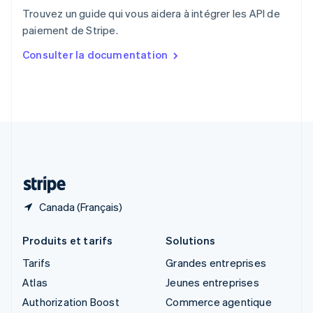
English
Trouvez un guide qui vous aidera à intégrer les API de
Singapour
paiement de Stripe.
English
简体中文
Slovaquie
Consulter la documentation
English
Slovénie
English
Italiano
Suède
Svenska
English
Suisse
Deutsch
Français
Italiano
English
Thaïlande
ไทย
English
Canada (Français)
Produits et tarifs
Solutions
Tarifs
Grandes entreprises
Atlas
Jeunes entreprises
Authorization Boost
Commerce agentique