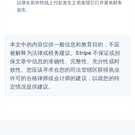
Português
English
以便在欺诈性线上付款发生之前发现它们并避免财务
保加利亚
损失。
English
比利时
Nederlands
Français
Deutsch
English
波兰
English
丹麦
本文中的内容仅供一般信息和教育目的，不应
English
被解释为法律或税务建议。Stripe 不保证或担
德国
保文章中信息的准确性、完整性、充分性或时
Deutsch
English
法国
效性。您应该寻求在您的司法管辖区获得执业
Français
English
许可的合格律师或会计师的建议，以就您的特
芬兰
定情况提供建议。
English
Svenska
荷兰
Nederlands
English
加拿大
English
Français
捷克
English
克罗地亚