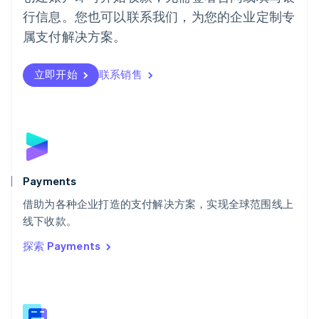
Português
English
行信息。您也可以联系我们，为您的企业定制专
日本
日本語
English
属支付解决方案。
瑞典
Svenska
English
瑞士
立即开始
联系销售
Deutsch
Français
Italiano
English
塞浦路斯
English
斯洛伐克
English
斯洛文尼亚
English
Italiano
Payments
泰国
ไทย
English
借助为各种企业打造的支付解决方案，实现全球范围线上
希腊
线下收款。
English
探索 Payments
西班牙
Español
English
新加坡
English
简体中文
新西兰