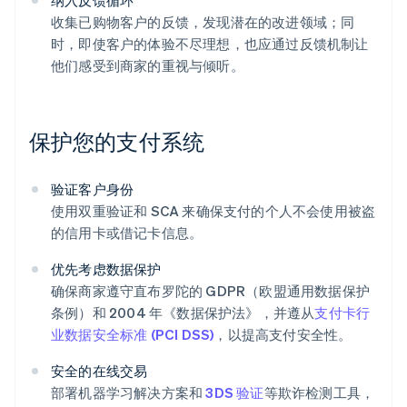
纳入反馈循环
收集已购物客户的反馈，发现潜在的改进领域；同
时，即使客户的体验不尽理想，也应通过反馈机制让
他们感受到商家的重视与倾听。
保护您的支付系统
验证客户身份
阿联酋
使用双重验证和 SCA 来确保支付的个人不会使用被盗
English
的信用卡或借记卡信息。
爱尔兰
English
优先考虑数据保护
爱沙尼亚
确保商家遵守直布罗陀的 GDPR（欧盟通用数据保护
English
条例）和 2004 年《数据保护法》，并遵从
支付卡行
奥地利
业数据安全标准 (PCI DSS)
，以提高支付安全性。
Deutsch
English
澳大利亚
安全的在线交易
English
巴西
部署机器学习解决方案和
3DS 验证
等欺诈检测工具，