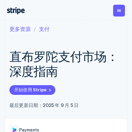
更多资源
支付
按企业阶段
文档
学习
支付
营收
资金管
平台
理
易市
大型企业
Stripe 文档
博客
Payments
Billing
初创企业
API 参考文档
客户案例
直布罗陀支付市场：
在线支付
经常性收入
Global
Conn
库与 SDK
指南
Payment links
Metronome
Payouts
Stripe Apps
按用量计费
平台
深度指南
无代码支付
Subscriptions
向第三
按应用场景
Checkout
方打款
支持
预构建支付界
订阅管理
Crypto
指南
智能体商务
面
Invoicing
钱包、
加密货币
获取支持
一次性或定期
Elements
开始使用 Stripe
稳定币
电子商务
接受线上付款
托管支持方案
灵活的 UI 组件
账单
发行和
嵌入式金融
实施预置结账流程
专业服务
支付方式
Tax
发卡基
财务自动化
构建平台或交易市场
最后更新日期：2025 年 9 月 5 日
支持 125 种以
销售税和增值
础设施
全球化企业
管理订阅
上
税自动化
应用内支付
提供按用量计费
Terminal
Revenue
交易市场
发行稳定币支持的支付卡
线下支付
Recognition
公司
资金管理
通过智能体配置和管理服
会计自动化
Authorization
Payments
平台
务