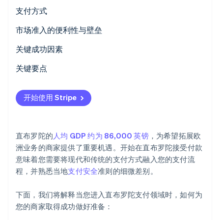
Stripe Sessions 2026
支付方式
了解 Stripe 如何为 AI 构建经济基础设施。
立即观看
当前使用情况
市场准入的便利性与壁垒
新兴趋势
税务
关键成功因素
撤单与争议
关键要点
国际支付
融合既有支付方式和现代支付方式
开始使用 Stripe
安全与隐私
优先考虑客户体验
保护您的支付系统
直布罗陀的
人均 GDP 约为 86,000 英镑
，为希望拓展欧
洲业务的商家提供了重要机遇。开始在直布罗陀接受付款
意味着您需要将现代和传统的支付方式融入您的支付流
程，并熟悉当地
支付安全
准则的细微差别。
下面，我们将解释当您进入直布罗陀支付领域时，如何为
您的商家取得成功做好准备：