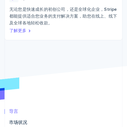
Boost
Stripe Sigma
产品路线图
SaaS
支付成功率优
自定义报告
Sessions 年度大会
无论您是快速成长的初创公司，还是全球化企业，Stripe
化
Data Pipeline
招聘
都能提供适合您业务的支付解决方案，助您在线上、线下
数据同步
Link
资讯中心
加速结账
资源
及全球各地轻松收款。
Stripe Press
按行业
了解更多
应用集成
AI 企业
代码示例
创作者经济
开发者博客
联系
更多
游戏
API 状态
Product roadmap
酒店、旅游与休闲
联系销售
了解未来规划
保险
成为合作伙伴
媒体与娱乐
Radar
非营利组织
欺诈防范
专业服务
Atlas
公共部门
初创企业注册
零售
Climate
碳移除
生态系统
导言
合作伙伴
市场状况
Stripe App Marketplace