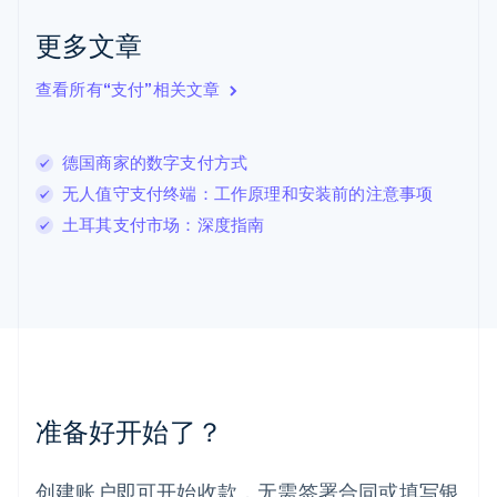
English
Italiano
拉脱维亚
更多文章
English
立陶宛
查看所有“支付”相关文章
English
列支敦士登
Deutsch
English
卢森堡
德国商家的数字支付方式
Français
Deutsch
English
无人值守支付终端：工作原理和安装前的注意事项
罗马尼亚
土耳其支付市场：深度指南
English
马尔他
English
马来西亚
English
简体中文
美国
English
Español
简体中文
墨西哥
Español
English
准备好开始了？
挪威
English
葡萄牙
创建账户即可开始收款，无需签署合同或填写银