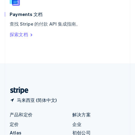
English
匈牙利
English
Payments 文档
意大利
查找 Stripe 的付款 API 集成指南。
Italiano
English
印度
探索文档
English
英国
English
直布罗陀
English
中国内地
简体中文
English
中国香港特别行政区
English
简体中文
马来西亚 (简体中文)
产品和定价
解决方案
定价
企业
Atlas
初创公司