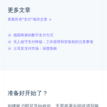
English
Italiano
拉脱维亚
更多文章
English
立陶宛
查看所有“支付”相关文章
English
列支敦士登
Deutsch
English
卢森堡
德国商家的数字支付方式
Français
Deutsch
English
无人值守支付终端：工作原理和安装前的注意事项
罗马尼亚
土耳其支付市场：深度指南
English
马尔他
English
马来西亚
English
简体中文
美国
English
Español
简体中文
墨西哥
Español
English
准备好开始了？
挪威
English
葡萄牙
创建账户即可开始收款，无需签署合同或填写银