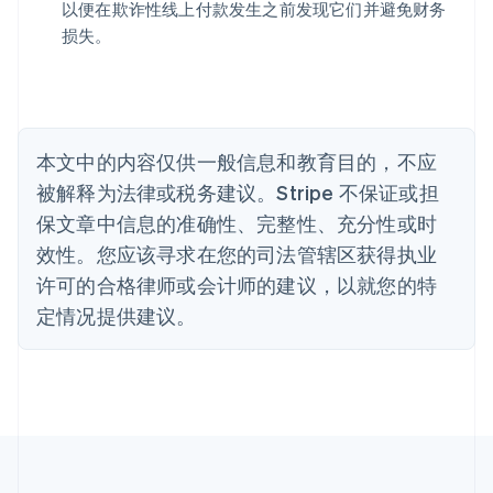
Português
English
以便在欺诈性线上付款发生之前发现它们并避免财务
保加利亚
损失。
English
比利时
Nederlands
Français
Deutsch
English
波兰
English
丹麦
本文中的内容仅供一般信息和教育目的，不应
English
被解释为法律或税务建议。Stripe 不保证或担
德国
保文章中信息的准确性、完整性、充分性或时
Deutsch
English
法国
效性。您应该寻求在您的司法管辖区获得执业
Français
English
许可的合格律师或会计师的建议，以就您的特
芬兰
定情况提供建议。
English
Svenska
荷兰
Nederlands
English
加拿大
English
Français
捷克
English
克罗地亚