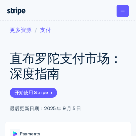
更多资源
支付
按企业阶段
文档
学习
支付
营收
资金管
平台
理
易市
大型企业
Stripe 文档
博客
Payments
Billing
初创企业
API 参考文档
客户案例
直布罗陀支付市场：
在线支付
经常性收入
Global
Conn
库与 SDK
指南
Managed
Metronome
Payouts
Stripe Apps
Payments
按用量计费
平台
深度指南
备案商家解决
Subscriptions
向第三
按应用场景
方案
方打款
支持
订阅管理
Payment links
Crypto
指南
智能体商务
Invoicing
钱包、
加密货币
获取支持
无代码支付
一次性或定期
开始使用 Stripe
稳定币
电子商务
接受线上付款
托管支持方案
Checkout
账单
发行和
嵌入式金融
实施预置结账流程
专业服务
预构建支付界
Tax
发卡基
财务自动化
构建平台或交易市场
最后更新日期：2025 年 9 月 5 日
面
销售税和增值
础设施
全球化企业
管理订阅
Elements
税自动化
应用内支付
提供按用量计费
灵活的 UI 组件
Revenue
交易市场
发行稳定币支持的支付卡
Payment
Recognition
公司
资金管理
通过智能体配置和管理服
methods
会计自动化
Payments
平台
务