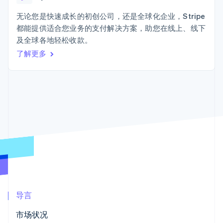
接入 125+ 种支
Stripe Sigma
产品路线图
SaaS
付方式
自定义报告
Sessions 年度大会
无论您是快速成长的初创公司，还是全球化企业，Stripe
Terminal
Data Pipeline
招聘
都能提供适合您业务的支付解决方案，助您在线上、线下
线下支付
数据同步
资讯中心
Authorization
资源
及全球各地轻松收款。
Stripe Press
Boost
按行业
了解更多
支付成功率优
应用集成
化
AI 企业
代码示例
Link
创作者经济
开发者博客
联系
加速结账
游戏
API 状态
酒店、旅游与休闲
联系销售
保险
成为合作伙伴
媒体与娱乐
非营利组织
更多
专业服务
Product roadmap
公共部门
了解未来规划
零售
Radar
欺诈防范
Atlas
生态系统
初创企业注册
导言
合作伙伴
Climate
市场状况
Stripe App Marketplace
碳移除