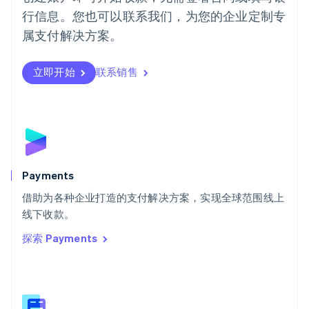
Português
English
行信息。您也可以联系我们，为您的企业定制专
日本
日本語
English
属支付解决方案。
瑞典
Svenska
English
瑞士
立即开始
联系销售
Deutsch
Français
Italiano
English
塞浦路斯
English
斯洛伐克
English
斯洛文尼亚
English
Italiano
Payments
泰国
ไทย
English
借助为各种企业打造的支付解决方案，实现全球范围线上
希腊
线下收款。
English
探索 Payments
西班牙
Español
English
新加坡
English
简体中文
新西兰