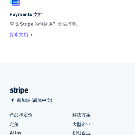
English
匈牙利
English
Payments 文档
意大利
查找 Stripe 的付款 API 集成指南。
Italiano
English
印度
探索文档
English
英国
English
直布罗陀
English
中国内地
简体中文
English
中国香港特别行政区
English
简体中文
新加坡 (简体中文)
产品和定价
解决方案
定价
大型企业
Atlas
初创企业