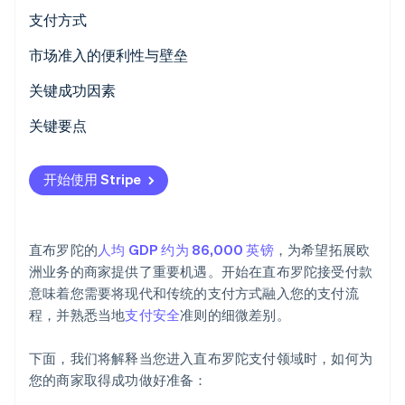
支付方式
当前使用情况
市场准入的便利性与壁垒
新兴趋势
税务
关键成功因素
Stripe Sessions 2026
了解 Stripe 如何为 AI 构建经济基础设施。
撤单与争议
关键要点
立即观看
国际支付
融合既有支付方式和现代支付方式
开始使用 Stripe
安全与隐私
优先考虑客户体验
保护您的支付系统
直布罗陀的
人均 GDP 约为 86,000 英镑
，为希望拓展欧
洲业务的商家提供了重要机遇。开始在直布罗陀接受付款
意味着您需要将现代和传统的支付方式融入您的支付流
程，并熟悉当地
支付安全
准则的细微差别。
下面，我们将解释当您进入直布罗陀支付领域时，如何为
您的商家取得成功做好准备：