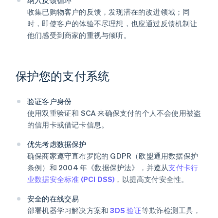
纳入反馈循环
收集已购物客户的反馈，发现潜在的改进领域；同
时，即使客户的体验不尽理想，也应通过反馈机制让
他们感受到商家的重视与倾听。
保护您的支付系统
验证客户身份
阿联酋
使用双重验证和 SCA 来确保支付的个人不会使用被盗
English
的信用卡或借记卡信息。
爱尔兰
English
优先考虑数据保护
爱沙尼亚
确保商家遵守直布罗陀的 GDPR（欧盟通用数据保护
English
条例）和 2004 年《数据保护法》，并遵从
支付卡行
奥地利
业数据安全标准 (PCI DSS)
，以提高支付安全性。
Deutsch
English
澳大利亚
安全的在线交易
English
巴西
部署机器学习解决方案和
3DS 验证
等欺诈检测工具，