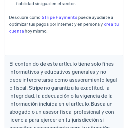
fiabilidad sin igual en el sector.
Descubre cómo
Stripe Payments
puede ayudarte a
optimizar tus pagos por Internet y en persona y
crea tu
cuenta
hoy mismo.
El contenido de este artículo tiene solo fines
Alemania
informativos y educativos generales y no
Deutsch
English
Australia
debe interpretarse como asesoramiento legal
English
o fiscal. Stripe no garantiza la exactitud, la
Austria
integridad, la adecuación o la vigencia de la
Deutsch
English
Bélgica
información incluida en el artículo. Busca un
Nederlands
Français
Deutsch
English
abogado o un asesor fiscal profesional y con
Brasil
Português
English
licencia para ejercer en tu jurisdicción si
Bulgaria
necesitas asesoramiento para tu situación