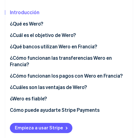
Sector público
Radar
Comercio minorista
Introducción
Prevención de fraude
Atlas
¿Qué es Wero?
Constitución de una startup
Ecosystem
¿Cuál es la diferencia entre las transferencias de
¿Cuál es el objetivo de Wero?
Climate
crédito SEPA y Wero?
Eliminación de dióxido de carbono
Socios
Stripe da soporte a Wero
¿Qué bancos utilizan Wero en Francia?
Stripe App Marketplace
Wero frente a Paylib
Identity
¿Cómo funcionan las transferencias Wero en
Verificación de identidad en línea
Francia?
¿Cómo funcionan los pagos con Wero en Francia?
¿Cuáles son las ventajas de Wero?
Stripe Sessions 2026
Ventajas de Wero para los particulares
¿Wero es fiable?
Descubre cómo Stripe está construyendo la infraestructu
para la IA.
Ventajas de Wero para las empresas
Cómo puede ayudarte Stripe Payments
Ver ahora
Ventajas de Wero para los trabajadores autónomos
Empieza a usar Stripe