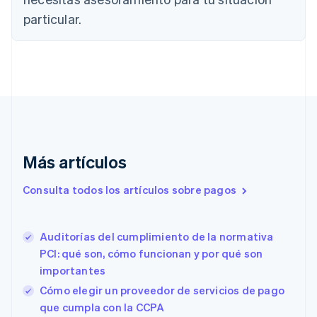
English
Canadá
particular.
English
Français
China continental
简体中文
English
Chipre
English
Croacia
English
Italiano
Dinamarca
English
Más artículos
Emiratos Árabes Unidos
English
Consulta todos los artículos sobre pagos
Eslovaquia
English
Eslovenia
Auditorías del cumplimiento de la normativa
English
Italiano
España
PCI: qué son, cómo funcionan y por qué son
Español
English
importantes
Estados Unidos
Cómo elegir un proveedor de servicios de pago
English
Español
简体中文
Estonia
que cumpla con la CCPA