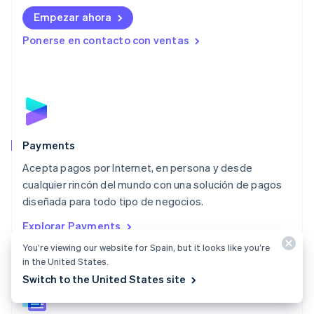
Deutsch
English
Empezar ahora
Lituania
English
Ponerse en contacto con ventas
Luxemburgo
Français
Deutsch
English
Malasia
English
简体中文
Malta
English
México
Español
English
Payments
Noruega
Acepta pagos por Internet, en persona y desde
English
cualquier rincón del mundo con una solución de pagos
Nueva Zelanda
English
diseñada para todo tipo de negocios.
Países Bajos
Explorar Payments
Nederlands
English
Polonia
You’re viewing our website for Spain, but it looks like you’re
in the United States.
English
Portugal
Switch to the United States site
Português
English
RAE de Hong Kong, China