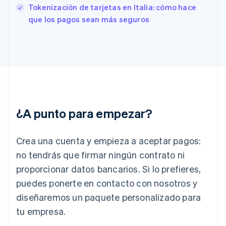
English
Tokenización de tarjetas en Italia: cómo hace
Finlandia
que los pagos sean más seguros
English
Svenska
Francia
Français
English
Gibraltar
English
Grecia
English
Hungría
English
¿A punto para empezar?
India
English
Irlanda
Crea una cuenta y empieza a aceptar pagos:
English
no tendrás que firmar ningún contrato ni
Italia
proporcionar datos bancarios. Si lo prefieres,
Italiano
English
Japón
puedes ponerte en contacto con nosotros y
日本語
English
diseñaremos un paquete personalizado para
Letonia
English
tu empresa.
Liechtenstein