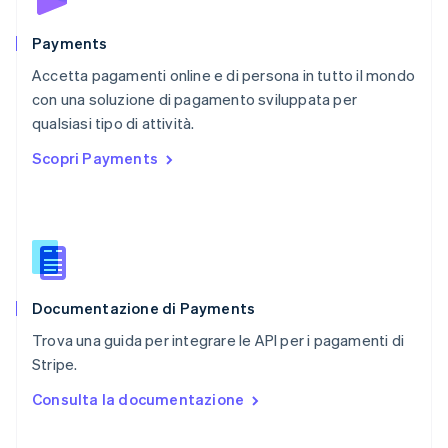
English
Portogallo
Português
English
Payments
RAS di Hong Kong, Cina
Accetta pagamenti online e di persona in tutto il mondo
English
简体中文
con una soluzione di pagamento sviluppata per
Regno Unito
English
qualsiasi tipo di attività.
Repubblica Ceca
Scopri Payments
English
Romania
English
Singapore
English
简体中文
Slovacchia
English
Documentazione di Payments
Slovenia
English
Italiano
Trova una guida per integrare le API per i pagamenti di
Spagna
Stripe.
Español
English
Stati Uniti
Consulta la documentazione
English
Español
简体中文
Svezia