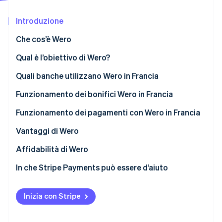
Scopri cosa ti aspetta
Introduzione
Radar
Ecosistema
Prevenzione delle frodi
Che cos’è Wero
Partner
Atlas
Stripe App Marketplace
Costituzione di start-up
Qual è la differenza tra bonifici Wero e bonifici
Qual è l’obiettivo di Wero?
SEPA?
Climate
Stripe supporta Wero
Quali banche utilizzano Wero in Francia
Rimozione del carbonio
Wero e Paylib
Funzionamento dei bonifici Wero in Francia
Identity
Verifica online dell'identità
Funzionamento dei pagamenti con Wero in Francia
Vantaggi di Wero
Ottimi vantaggi per le persone fisiche
Affidabilità di Wero
Stripe Sessions 2026
Vantaggi per le attività
In che Stripe Payments può essere d’aiuto
Scopri come Stripe sta costruendo l'infrastruttura economi
Guarda ora
Vantaggi di Wero per i lavoratori autonomi
Inizia con Stripe