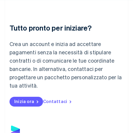
Italiano
English
Lettonia
English
Liechtenstein
Deutsch
English
Tutto pronto per iniziare?
Lituania
English
Crea un account e inizia ad accettare
Lussemburgo
Français
Deutsch
English
pagamenti senza la necessità di stipulare
Malaysia
contratti o di comunicare le tue coordinate
English
简体中文
Malta
bancarie. In alternativa, contattaci per
English
progettare un pacchetto personalizzato per la
Messico
tua attività.
Español
English
Norvegia
English
Inizia ora
Contattaci
Nuova Zelanda
English
Paesi Bassi
Nederlands
English
Polonia