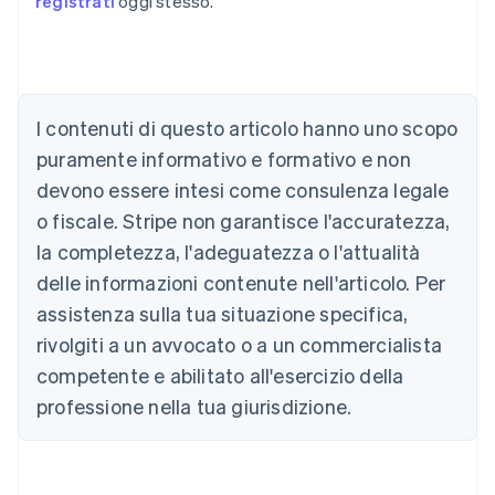
registrati
oggi stesso.
Australia
English
Austria
I contenuti di questo articolo hanno uno scopo
Deutsch
English
puramente informativo e formativo e non
Belgio
devono essere intesi come consulenza legale
Nederlands
Français
Deutsch
English
Brasile
o fiscale. Stripe non garantisce l'accuratezza,
Português
English
la completezza, l'adeguatezza o l'attualità
Bulgaria
English
delle informazioni contenute nell'articolo. Per
Canada
assistenza sulla tua situazione specifica,
English
Français
Cina continentale
rivolgiti a un avvocato o a un commercialista
简体中文
English
competente e abilitato all'esercizio della
Cipro
professione nella tua giurisdizione.
English
Croazia
English
Italiano
Danimarca