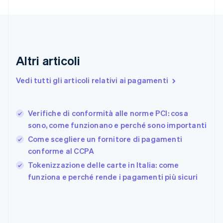
English
Emirati Arabi Uniti
English
Estonia
English
Finlandia
Altri articoli
English
Svenska
Francia
Vedi tutti gli articoli relativi ai pagamenti
Français
English
Germania
Deutsch
English
Verifiche di conformità alle norme PCI: cosa
Giappone
日本語
English
sono, come funzionano e perché sono importanti
Gibilterra
Come scegliere un fornitore di pagamenti
English
conforme al CCPA
Grecia
English
Tokenizzazione delle carte in Italia: come
India
funziona e perché rende i pagamenti più sicuri
English
Irlanda
English
Italia