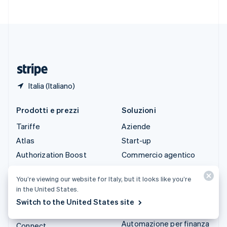
Svenska
English
Svizzera
Deutsch
Français
Italiano
English
Thailandia
ไทย
English
Ungheria
English
Italia (Italiano)
Prodotti e prezzi
Soluzioni
Tariffe
Aziende
Atlas
Start-up
Authorization Boost
Commercio agentico
Billing
Criptovalute
You’re viewing our website for Italy, but it looks like you’re
Capital
E-commerce
in the United States.
Checkout
Strumenti finanziari
Switch to the United States site
integrati
Climate
Automazione per finanza
Connect