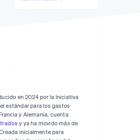
Sesiones de Stripe
2026
Descubre cómo Stripe
construye la
infraestructura
económica para la IA.
Mirar ahora
ucido en 2024 por la Iniciativa
 el estándar para los gastos
 Francia y Alemania, cuenta
strados
y ya ha movido más de
Creada inicialmente para