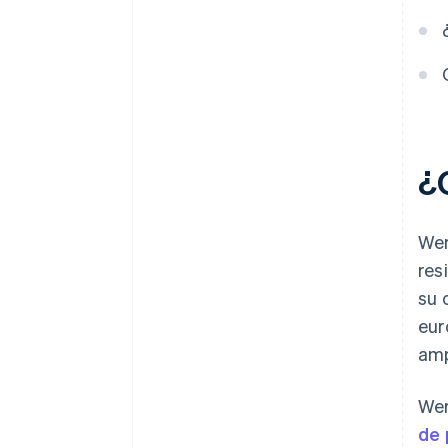
¿
Wer
res
su 
eur
amp
Wer
de 