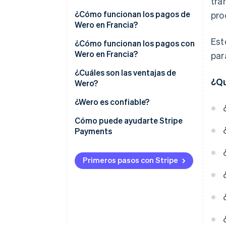
tra
¿Cómo funcionan los pagos de
pro
Wero frente a Paylib
Wero en Francia?
Est
¿Cómo funcionan los pagos con
Wero en Francia?
par
¿Cuáles son las ventajas de
¿Qu
Wero?
Ventajas de Wero para los
¿Wero es confiable?
particulares
Cómo puede ayudarte Stripe
Ventajas de Wero para las
Payments
empresas
Ventajas de Wero para los
Primeros pasos con Stripe
trabajadores autónomos