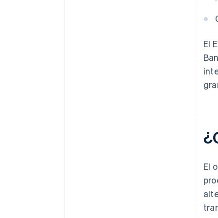
El 
Ban
int
gra
¿
El 
pro
alt
tra