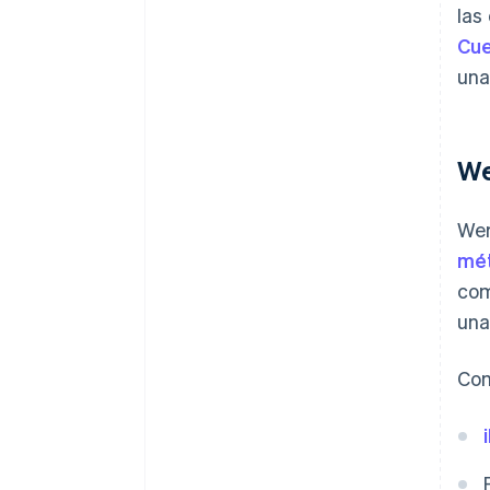
las
Cue
una
We
Wer
mé
com
una
Com