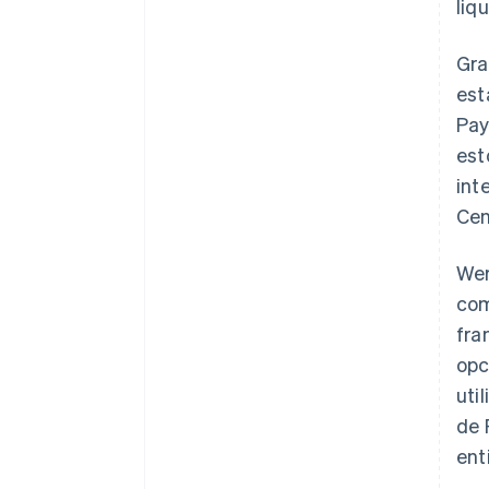
liq
Gra
est
Pay
est
int
Cen
Wer
com
fra
opc
uti
de 
ent