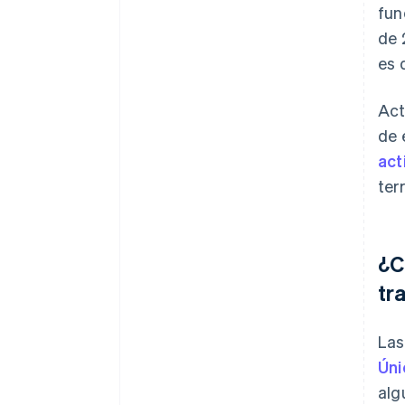
fun
de 
es 
Act
de 
act
ter
¿C
tr
Las
Úni
alg