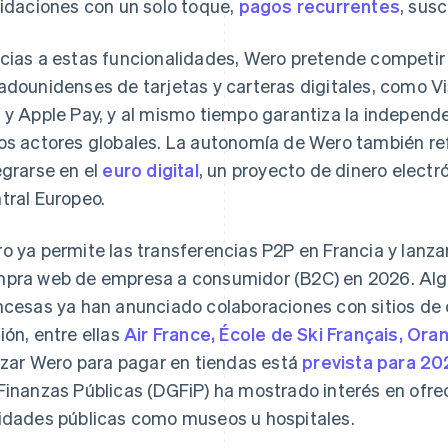
uidaciones con un solo toque,
pagos recurrentes
, sus
cias a estas funcionalidades, Wero pretende competir 
adounidenses de tarjetas y carteras digitales, como V
 y Apple Pay, y al mismo tiempo garantiza la independe
os actores globales. La autonomía de Wero también ref
egrarse en el
euro digital
, un proyecto de dinero electr
tral Europeo.
o ya permite las transferencias P2P en Francia y lanz
pra web de empresa a consumidor (B2C) en 2026. Al
ncesas ya han anunciado colaboraciones con sitios de 
ión, entre ellas
Air France, École de Ski Français, Ora
lizar Wero para pagar en tiendas está
prevista para 20
Finanzas Públicas (DGFiP) ha mostrado interés en ofr
idades públicas como museos u hospitales.