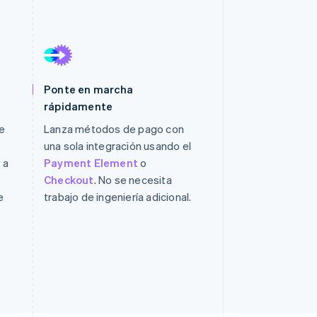
Sesiones de Stripe
2026
Ponte en marcha
Descubre cómo Stripe
rápidamente
construye la
infraestructura
e
Lanza métodos de pago con
económica para la IA.
una sola integración usando el
Mirar ahora
 a
Payment Element
o
o
Checkout
. No se necesita
e
trabajo de ingeniería adicional.