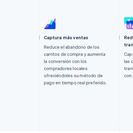
Authorization Boost
Optimizaciones de aceptación
Link
Proceso de compra acelerado
Financial Connections
Datos de ctas. financieras
vinculadas
Captura más ventas
Red
tra
Reduce el abandono de los
carritos de compra y aumenta
Capt
la conversión con los
las 
compradores locales
tra
ofreciéndoles su método de
con 
pago en tiempo real preferido.