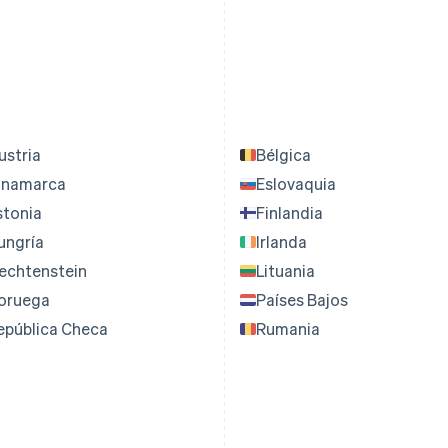
ustria
Bélgica
inamarca
Eslovaquia
stonia
Finlandia
ungría
Irlanda
iechtenstein
Lituania
oruega
Países Bajos
epública Checa
Rumania