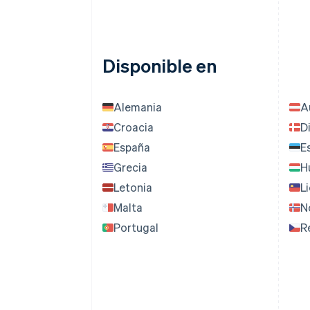
Disponible en
Alemania
A
Croacia
D
España
E
Grecia
H
Letonia
L
Malta
N
Portugal
R