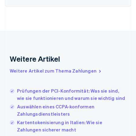
Frankreich
Français
English
Gibraltar
English
Griechenland
English
Indien
English
Irland
Weitere Artikel
English
Italien
Italiano
English
Weitere Artikel zum Thema Zahlungen
Japan
日本語
English
Kanada
Prüfungen der PCI-Konformität: Was sie sind,
English
Français
wie sie funktionieren und warum sie wichtig sind
Kroatien
English
Italiano
Auswählen eines CCPA-konformen
Lettland
Zahlungsdienstleisters
English
Kartentokenisierung in Italien: Wie sie
Liechtenstein
Zahlungen sicherer macht
Deutsch
English