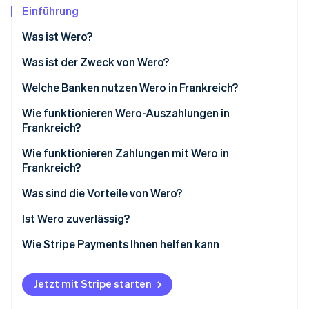
Betrugsprävention
Ecosystem
Einführung
Atlas
Was ist Wero?
Start-up-Gründung
Partner
Stripe App-Marktplatz
Climate
Was ist der Unterschied zwischen Wero- und SEPA-
Was ist der Zweck von Wero?
CO₂-Entnahme
Überweisungen?
Stripe bietet Support für Wero
Welche Banken nutzen Wero in Frankreich?
Identity
Wero im Vergleich zu Paylib
Online-Identitätsprüfung
Wie funktionieren Wero-Auszahlungen in
Frankreich?
Wie funktionieren Zahlungen mit Wero in
Frankreich?
Stripe-Sessions 2026
Was sind die Vorteile von Wero?
Erfahren Sie, wie Stripe Lösungen für die Wirtschaft
Jetzt ansehen
Vorteile von Wero für Einzelpersonen
Ist Wero zuverlässig?
Vorteile von Wero für Unternehmen
Wie Stripe Payments Ihnen helfen kann
Vorteile von Wero für Selbstständige
Jetzt mit Stripe starten