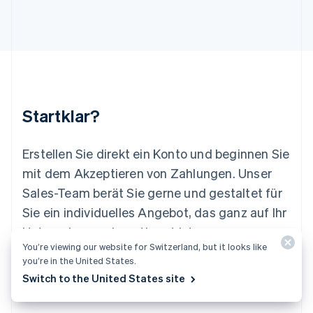
Litauen
English
Luxemburg
Français
Deutsch
English
Malaysia
English
简体中文
Malta
English
Startklar?
Mexiko
Español
English
Neuseeland
Erstellen Sie direkt ein Konto und beginnen Sie
English
mit dem Akzeptieren von Zahlungen. Unser
Niederlande
Nederlands
English
Sales-Team berät Sie gerne und gestaltet für
Norwegen
Sie ein individuelles Angebot, das ganz auf Ihr
English
Österreich
Unternehmen abgestimmt ist.
Deutsch
English
You’re viewing our website for Switzerland, but it looks like
Polen
you’re in the United States.
Jetzt starten
Sales-Team kontaktieren
English
Switch to the United States site
Portugal
Português
English