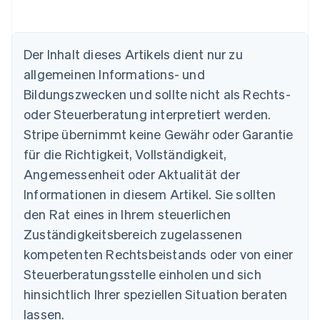
Der Inhalt dieses Artikels dient nur zu
Australien
allgemeinen Informations- und
English
Belgien
Bildungszwecken und sollte nicht als Rechts-
Nederlands
Français
Deutsch
English
oder Steuerberatung interpretiert werden.
Brasilien
Stripe übernimmt keine Gewähr oder Garantie
Português
English
Bulgarien
für die Richtigkeit, Vollständigkeit,
English
Angemessenheit oder Aktualität der
Dänemark
Informationen in diesem Artikel. Sie sollten
English
Deutschland
den Rat eines in Ihrem steuerlichen
Deutsch
English
Zuständigkeitsbereich zugelassenen
Estland
English
kompetenten Rechtsbeistands oder von einer
Festlandchina
Steuerberatungsstelle einholen und sich
简体中文
English
Finnland
hinsichtlich Ihrer speziellen Situation beraten
English
Svenska
lassen.