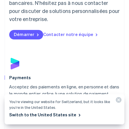
Lituanie
bancaires. N'hésitez pas à nous contacter
English
pour discuter de solutions personnalisées pour
Luxembourg
votre entreprise.
Français
Deutsch
English
Malaisie
English
简体中文
Démarrer
Contacter notre équipe
Malte
English
Mexique
Español
English
Norvège
English
Nouvelle-Zélande
English
Payments
Pays-Bas
Acceptez des paiements en ligne, en personne et dans
Nederlands
English
le monde entier, grâce à une solution de paiement
Pologne
English
adaptée à toutes les entreprises.
You’re viewing our website for Switzerland, but it looks like
Portugal
you’re in the United States.
Découvrir Payments
Português
English
Switch to the United States site
R.A.S. de Hong Kong, Chine
English
简体中文