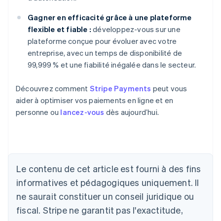
Gagner en efficacité grâce à une plateforme
flexible et fiable :
développez-vous sur une
plateforme conçue pour évoluer avec votre
entreprise, avec un temps de disponibilité de
99,999 % et une fiabilité inégalée dans le secteur.
Découvrez comment
Stripe Payments
peut vous
aider à optimiser vos paiements en ligne et en
personne ou
lancez-vous
dès aujourd’hui.
Allemagne
Deutsch
English
Australie
Le contenu de cet article est fourni à des fins
English
informatives et pédagogiques uniquement. Il
Autriche
ne saurait constituer un conseil juridique ou
Deutsch
English
Belgique
fiscal. Stripe ne garantit pas l'exactitude,
Nederlands
Français
Deutsch
English