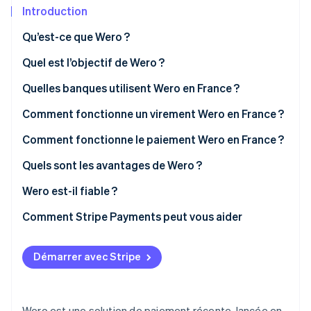
Découvrez les prochaines évolutions
Commerce en ligne
Introduction
Radar
Qu’est-ce que Wero ?
Prévention de la fraude
Écosystème
Quelle est la différence entre Wero et les virements
Quel est l’objectif de Wero ?
Atlas
SEPA ?
Constitution de start-up
Stripe prend en charge Wero
Quelles banques utilisent Wero en France ?
Partenaires
Climate
Stripe App Marketplace
Quelle est la différence entre Wero et Paylib ?
Élimination du carbone
Comment fonctionne un virement Wero en France ?
Identity
Comment fonctionne le paiement Wero en France ?
Vérification de l'identité
Quels sont les avantages de Wero ?
Avantages de Wero pour les individus
Wero est-il fiable ?
Avantages de Wero pour les entreprises
Comment Stripe Payments peut vous aider
Stripe Sessions 2026
Découvrez comment Stripe construit l’infrastructure écono
Avantage de Wero pour les indépendants
Regarder la vidéo
Démarrer avec Stripe
Wero est une solution de paiement récente, lancée en