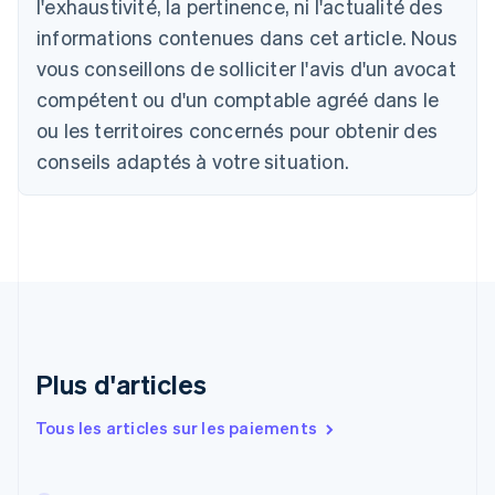
l'exhaustivité, la pertinence, ni l'actualité des
Brésil
Português
English
informations contenues dans cet article. Nous
Bulgarie
vous conseillons de solliciter l'avis d'un avocat
English
Canada
compétent ou d'un comptable agréé dans le
English
Français
ou les territoires concernés pour obtenir des
Chine continentale
conseils adaptés à votre situation.
简体中文
English
Chypre
English
Croatie
English
Italiano
Danemark
English
Émirats arabes unis
English
Espagne
Plus d'articles
Español
English
Estonie
Tous les articles sur les paiements
English
États-Unis
English
Español
简体中文