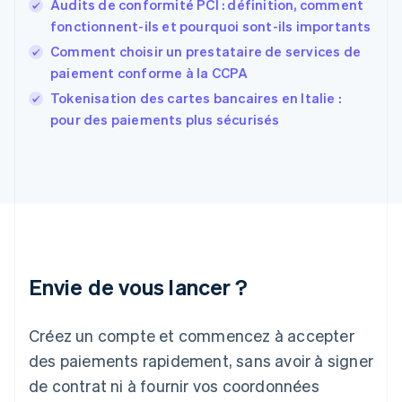
Audits de conformité PCI : définition, comment
Finlande
English
Svenska
fonctionnent-ils et pourquoi sont-ils importants
France
Comment choisir un prestataire de services de
Français
English
paiement conforme à la CCPA
Gibraltar
English
Tokenisation des cartes bancaires en Italie :
Grèce
pour des paiements plus sécurisés
English
Hongrie
English
Inde
English
Irlande
English
Italie
Italiano
English
Envie de vous lancer ?
Japon
日本語
English
Créez un compte et commencez à accepter
Lettonie
English
des paiements rapidement, sans avoir à signer
Liechtenstein
de contrat ni à fournir vos coordonnées
Deutsch
English