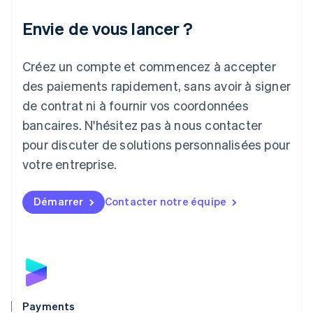
Italie
Italiano
English
Envie de vous lancer ?
Japon
日本語
English
Créez un compte et commencez à accepter
Lettonie
English
des paiements rapidement, sans avoir à signer
Liechtenstein
de contrat ni à fournir vos coordonnées
Deutsch
English
Lituanie
bancaires. N'hésitez pas à nous contacter
English
pour discuter de solutions personnalisées pour
Luxembourg
votre entreprise.
Français
Deutsch
English
Malaisie
English
简体中文
Démarrer
Contacter notre équipe
Malte
English
Mexique
Español
English
Norvège
English
Nouvelle-Zélande
English
Payments