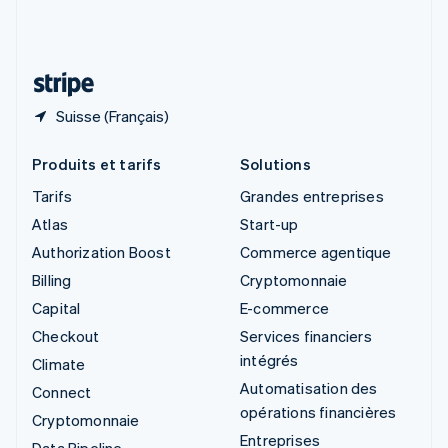
Suisse
Deutsch
Français
Italiano
English
Thaïlande
ไทย
English
Suisse (Français)
Produits et tarifs
Solutions
Tarifs
Grandes entreprises
Atlas
Start-up
Authorization Boost
Commerce agentique
Billing
Cryptomonnaie
Capital
E-commerce
Checkout
Services financiers
intégrés
Climate
Automatisation des
Connect
opérations financières
Cryptomonnaie
Entreprises
Data Pipeline