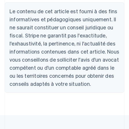
Allemagne
Le contenu de cet article est fourni à des fins
Deutsch
English
Australie
informatives et pédagogiques uniquement. Il
English
ne saurait constituer un conseil juridique ou
Autriche
Deutsch
English
fiscal. Stripe ne garantit pas l'exactitude,
Belgique
l'exhaustivité, la pertinence, ni l'actualité des
Nederlands
Français
Deutsch
English
Brésil
informations contenues dans cet article. Nous
Português
English
vous conseillons de solliciter l'avis d'un avocat
Bulgarie
compétent ou d'un comptable agréé dans le
English
Canada
ou les territoires concernés pour obtenir des
English
Français
conseils adaptés à votre situation.
Chine continentale
简体中文
English
Chypre
English
Croatie
English
Italiano
Danemark
English