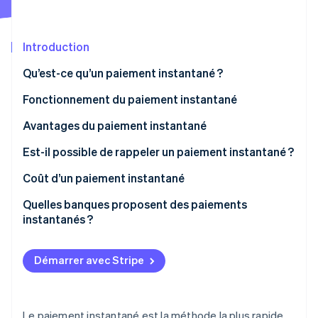
Découvrez les prochaines évolutions
Commerce en ligne
Radar
Prévention de la fraude
Introduction
Écosystème
Atlas
Qu’est-ce qu’un paiement instantané ?
Constitution de start-up
Partenaires
Fonctionnement du paiement instantané
Climate
Stripe App Marketplace
Élimination du carbone
Avantages du paiement instantané
Identity
Vérification de l'identité
Est-il possible de rappeler un paiement instantané ?
Coût d’un paiement instantané
Quelles banques proposent des paiements
instantanés ?
Stripe Sessions 2026
Découvrez comment Stripe construit l’infrastructure écono
Regarder la vidéo
Démarrer avec Stripe
Le paiement instantané est la méthode la plus rapide