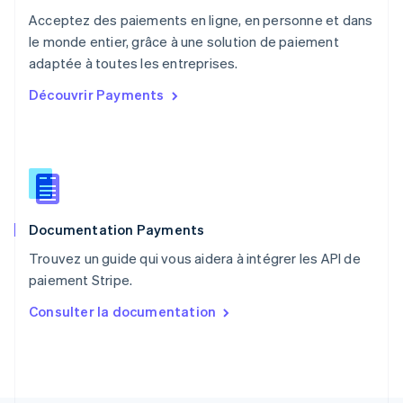
Pays-Bas
Acceptez des paiements en ligne, en personne et dans
Nederlands
English
le monde entier, grâce à une solution de paiement
Pologne
English
adaptée à toutes les entreprises.
Portugal
Découvrir Payments
Português
English
R.A.S. de Hong Kong, Chine
English
简体中文
République tchèque
English
Roumanie
English
Documentation Payments
Royaume-Uni
English
Trouvez un guide qui vous aidera à intégrer les API de
Singapour
paiement Stripe.
English
简体中文
Slovaquie
Consulter la documentation
English
Slovénie
English
Italiano
Suède
Svenska
English