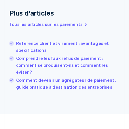
Émirats arabes unis
English
Plus d'articles
Espagne
Español
English
Tous les articles sur les paiements
Estonie
English
États-Unis
Référence client et virement : avantages et
English
Español
简体中文
spécifications
Finlande
English
Svenska
Comprendre les faux refus de paiement :
France
comment se produisent-ils et comment les
Français
English
éviter ?
Gibraltar
English
Comment devenir un agrégateur de paiement :
Grèce
guide pratique à destination des entreprises
English
Hongrie
English
Inde
English
Irlande
English