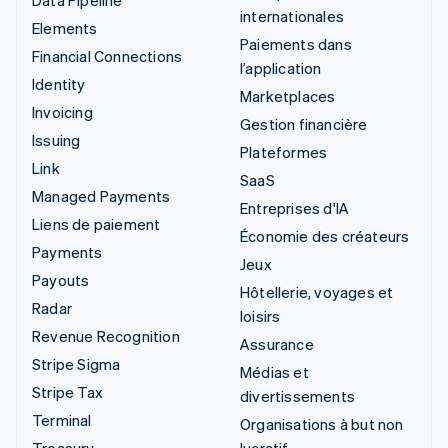
internationales
Elements
Paiements dans
Financial Connections
l’application
Identity
Marketplaces
Invoicing
Gestion financière
Issuing
Plateformes
Link
SaaS
Managed Payments
Entreprises d'IA
Liens de paiement
Économie des créateurs
Payments
Jeux
Payouts
Hôtellerie, voyages et
Radar
loisirs
Revenue Recognition
Assurance
Stripe Sigma
Médias et
Stripe Tax
divertissements
Terminal
Organisations à but non
Treasury
lucratif