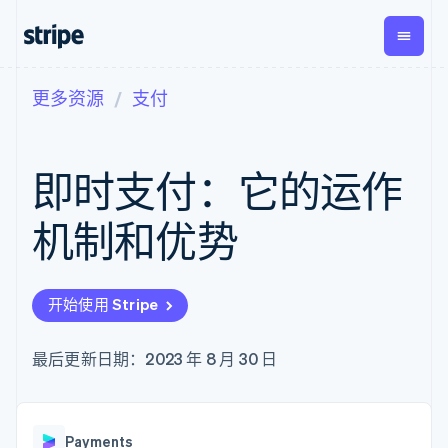
更多资源
支付
按企业阶段
文档
学习
支付
营收
资金管
平台
理
易市
大型企业
Stripe 文档
博客
Payments
Billing
初创企业
API 参考文档
客户案例
即时支付：它的运作
在线支付
经常性收入
Global
Conn
库与 SDK
指南
Payment links
Metronome
Payouts
Stripe Apps
按用量计费
平台
机制和优势
无代码支付
Subscriptions
向第三
按应用场景
Checkout
方打款
支持
预构建支付界
订阅管理
指南
智能体商务
面
Invoicing
加密货币
获取支持
一次性或定期
Elements
开始使用 Stripe
电子商务
接受线上付款
托管支持方案
灵活的 UI 组件
账单
嵌入式金融
实施预置结账流程
专业服务
Payment
Tax
财务自动化
构建平台或交易市场
最后更新日期：2023 年 8 月 30 日
methods
销售税和增值
全球化企业
管理订阅
接入 125+ 种支
税自动化
应用内支付
提供按用量计费
付方式
Revenue
交易市场
发行稳定币支持的支付卡
Authorization
Recognition
公司
资金管理
通过智能体配置和管理服
Boost
会计自动化
Payments
平台
务