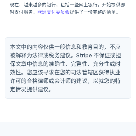
巴西
现在，越来越多的银行，包括一些网上银行，开始提供即
Português
English
时支付服务。
欧洲支付委员会
提供了一份完整的清单。
保加利亚
English
比利时
Nederlands
Français
Deutsch
English
波兰
本文中的内容仅供一般信息和教育目的，不应
English
丹麦
被解释为法律或税务建议。Stripe 不保证或担
English
保文章中信息的准确性、完整性、充分性或时
德国
效性。您应该寻求在您的司法管辖区获得执业
Deutsch
English
法国
许可的合格律师或会计师的建议，以就您的特
Français
English
定情况提供建议。
芬兰
English
Svenska
荷兰
Nederlands
English
加拿大
English
Français
捷克
English