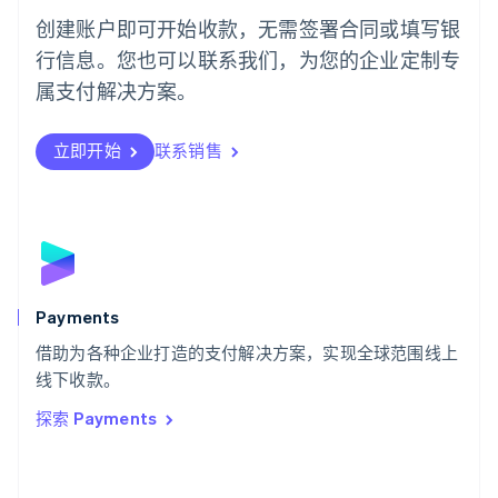
葡萄牙
创建账户即可开始收款，无需签署合同或填写银
Português
English
行信息。您也可以联系我们，为您的企业定制专
日本
日本語
English
属支付解决方案。
瑞典
Svenska
English
瑞士
立即开始
联系销售
Deutsch
Français
Italiano
English
塞浦路斯
English
斯洛伐克
English
斯洛文尼亚
English
Italiano
Payments
泰国
ไทย
English
借助为各种企业打造的支付解决方案，实现全球范围线上
希腊
线下收款。
English
探索 Payments
西班牙
Español
English
新加坡
English
简体中文