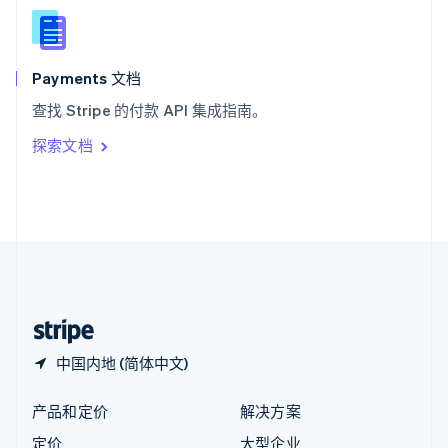
新西兰
English
匈牙利
English
Payments 文档
意大利
查找 Stripe 的付款 API 集成指南。
Italiano
English
印度
探索文档
English
英国
English
直布罗陀
English
中国内地
简体中文
English
中国香港特别行政区
English
简体中文
中国内地 (简体中文)
产品和定价
解决方案
定价
大型企业