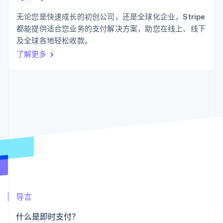
支付成功率优
Stripe Sigma
产品路线图
SaaS
化
自定义报告
Sessions 年度大会
无论您是快速成长的初创公司，还是全球化企业，Stripe
Link
Data Pipeline
招聘
都能提供适合您业务的支付解决方案，助您在线上、线下
加速结账
数据同步
资讯中心
资源
及全球各地轻松收款。
Stripe Press
按行业
了解更多
应用集成
AI 企业
代码示例
更多
创作者经济
开发者博客
联系
Product roadmap
游戏
API 状态
了解未来规划
酒店、旅游与休闲
联系销售
保险
Radar
成为合作伙伴
媒体与娱乐
欺诈防范
非营利组织
Atlas
专业服务
初创企业注册
公共部门
零售
Climate
碳移除
生态系统
导言
合作伙伴
Stripe App Marketplace
什么是即时支付？
Stripe Sessions 2026