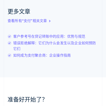
克罗地亚
English
Italiano
更多文章
拉脱维亚
English
查看所有“支付”相关文章
立陶宛
English
列支敦士登
客户参考号在贷记转账中的应用：优势与规范
Deutsch
English
卢森堡
错误拒绝解释：它们为什么会发生以及企业如何预防
Français
Deutsch
English
它们
罗马尼亚
如何成为支付聚合商：企业操作指南
English
马尔他
English
马来西亚
English
简体中文
美国
English
Español
简体中文
墨西哥
Español
English
准备好开始了？
挪威
English