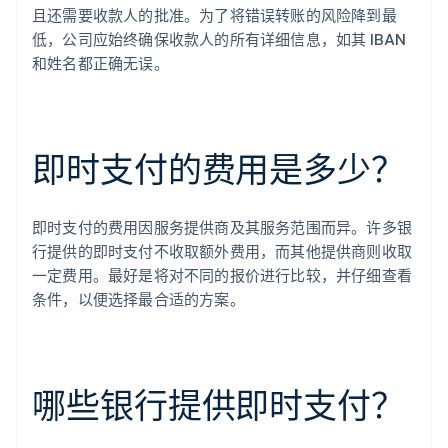
且还需要收款人的批准。为了将错误转账的风险降到最
低，公司应始终确保收款人的所有详细信息，如其 IBAN
和姓名都正确无误。
即时支付的费用是多少？
即时支付的费用因服务提供商及其服务范围而异。许多银
行提供的即时支付不收取额外费用，而其他提供商则收取
阿联酋
一定费用。最好是将对不同的报价进行比较，并仔细查看
English
条件，以便选择最合适的方案。
爱尔兰
English
爱沙尼亚
English
奥地利
哪些银行提供即时支付？
Deutsch
English
澳大利亚
English