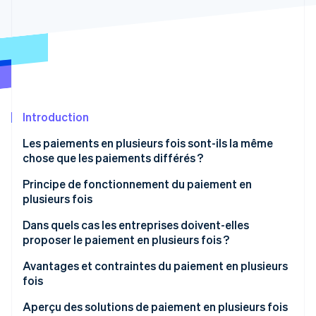
Découvrez les prochaines évolutions
Commerce en ligne
Radar
Prévention de la fraude
Écosystème
Atlas
Constitution de start-up
Partenaires
Climate
Stripe App Marketplace
Élimination du carbone
Introduction
Identity
Les paiements en plusieurs fois sont-ils la même
Vérification de l'identité
chose que les paiements différés ?
Principe de fonctionnement du paiement en
plusieurs fois
Établissement d’un échéancier pas-à-pas
Dans quels cas les entreprises doivent-elles
Stripe Sessions 2026
proposer le paiement en plusieurs fois ?
Découvrez comment Stripe construit l’infrastructure écono
Regarder la vidéo
Avantages et contraintes du paiement en plusieurs
fois
Avantages
Aperçu des solutions de paiement en plusieurs fois