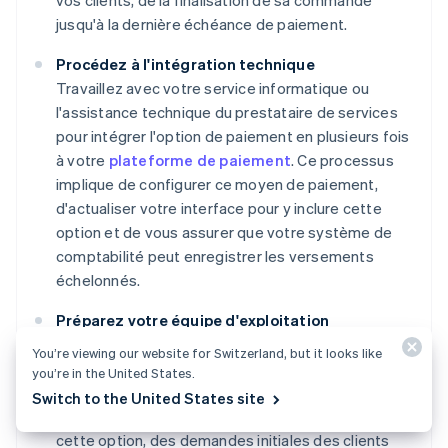
jusqu'à la dernière échéance de paiement.
Procédez à l'intégration technique
Travaillez avec votre service informatique ou
l'assistance technique du prestataire de services
pour intégrer l'option de paiement en plusieurs fois
à votre
plateforme de paiement
. Ce processus
implique de configurer ce moyen de paiement,
d'actualiser votre interface pour y inclure cette
option et de vous assurer que votre système de
comptabilité peut enregistrer les versements
échelonnés.
Préparez votre équipe d'exploitation
Formez votre équipe à la gestion des processus
You’re viewing our website for Switzerland, but it looks like
associés au paiement en plusieurs fois, y compris
you’re in the United States.
les demandes clients et le suivi des paiements. Il
Switch to the United States site
s'agit pour elle de bien comprendre les subtilités de
cette option, des demandes initiales des clients