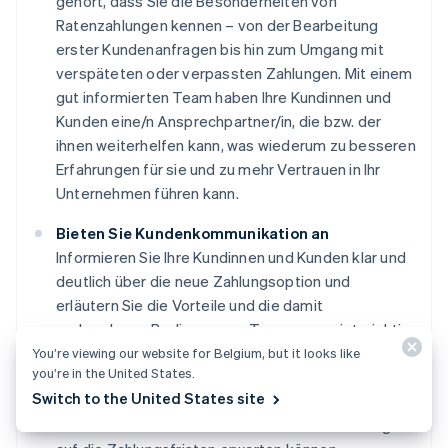
gehört, dass Sie die Besonderheiten von
Ratenzahlungen kennen – von der Bearbeitung
erster Kundenanfragen bis hin zum Umgang mit
verspäteten oder verpassten Zahlungen. Mit einem
gut informierten Team haben Ihre Kundinnen und
Kunden eine/n Ansprechpartner/in, die bzw. der
ihnen weiterhelfen kann, was wiederum zu besseren
Erfahrungen für sie und zu mehr Vertrauen in Ihr
Unternehmen führen kann.
Bieten Sie Kundenkommunikation an
Informieren Sie Ihre Kundinnen und Kunden klar und
deutlich über die neue Zahlungsoption und
erläutern Sie die Vorteile und die damit
verbundenen Bedingungen. Transparenz ist wichtig.
Ihre Marketing- und Kundendienstmitteilungen
You’re viewing our website for Belgium, but it looks like
you’re in the United States.
sollten klar beschreiben, wie Ratenzahlungen
Switch to the United States site
funktionieren, welche Zinsen oder Gebühren
anfallen und was Kundinnen und Kunden in Bezug