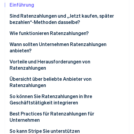
Betrugsprävention
Ecosystem
Einführung
Atlas
Sind Ratenzahlungen und „Jetzt kaufen, später
Start-up-Gründung
Partner
bezahlen“-Methoden dasselbe?
Stripe App-Marktplatz
Climate
CO₂-Entnahme
Wie funktionieren Ratenzahlungen?
Identity
Schritt-für-Schritt-Anleitung
Wann sollten Unternehmen Ratenzahlungen
Online-Identitätsprüfung
anbieten?
Vorteile und Herausforderungen von
Ratenzahlungen
Vorteile
Übersicht über beliebte Anbieter von
Stripe-Sessions 2026
Ratenzahlungen
Erfahren Sie, wie Stripe Lösungen für die Wirts
Herausforderungen
Jetzt ansehen
So können Sie Ratenzahlungen in Ihre
Geschäftstätigkeit integrieren
Best Practices für Ratenzahlungen für
Unternehmen
So kann Stripe Sie unterstützen