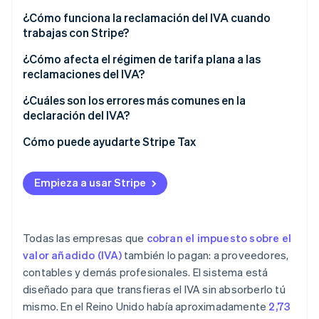
IVA previo al registro
¿Cómo funciona la reclamación del IVA cuando
trabajas con Stripe?
IVA en el extranjero
¿Cómo afecta el régimen de tarifa plana a las
Importaciones e IVA sobre servicios del extranjero
reclamaciones del IVA?
¿Cuáles son los errores más comunes en la
declaración del IVA?
Reclamar IVA que nunca se cobró
Cómo puede ayudarte Stripe Tax
Entretenimiento del cliente
Empieza a usar Stripe
Falta documentación o la documentación es
incorrecta
Facturas de proveedores no pagadas
Todas las empresas que
cobran el impuesto sobre el
valor añadido (IVA)
también lo pagan: a proveedores,
Errores en las importaciones y en la inversión del
contables y demás profesionales. El sistema está
sujeto pasivo
diseñado para que transfieras el IVA sin absorberlo tú
mismo. En el Reino Unido había aproximadamente
2,73