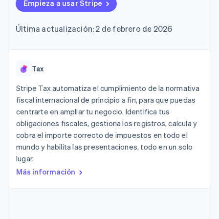
Métodos de
Empieza a usar Stripe
Recognition
Empresa
aplicación
suscripciones
pago
Automatización
Marketplaces
Ofrecer facturación
Acceso a más
contable
Hoja de ruta del
Gestión del dinero
basada en el consumo
Última actualización: 2 de febrero de 2026
de 125
Stripe Sigma
producto
Plataformas
Emitir tarjetas virtuales
Terminal
Informes
Stripe Sessions:
SaaS
con stablecoins
Pagos en
personalizados
nuestro evento anual
Aprovisiona y gestiona
persona
Data Pipeline
Empleo
servicios con agentes
Authorization
Sincronización
Sala de prensa
Tax
Boost
de datos
Stripe Press
Por sector
Optimizaciones
Stripe Tax automatiza el cumplimiento de la normativa
de aceptación
fiscal internacional de principio a fin, para que puedas
Recursos
Link
Empresas de IA
centrarte en ampliar tu negocio. Identifica tus
Proceso de
Economía de los
Contacto
creadores
Integraciones de
compra
obligaciones fiscales, gestiona los registros, calcula y
Videojuegos
aplicaciones
acelerado
Financial
Contacta con ventas
cobra el importe correcto de impuestos en todo el
Hostelería, viajes y ocio
Muestras de código
Connections
Conviértete en socio
mundo y habilita las presentaciones, todo en un solo
Blog de
Datos de ctas.
Seguros
desarrolladores
financieras
lugar.
Medios de
Estado de la API
vinculadas
Más información
comunicación y
entretenimiento
Entidades sin ánimo de
Más
lucro
Product roadmap
Servicios para
Descubre lo que viene
profesionales