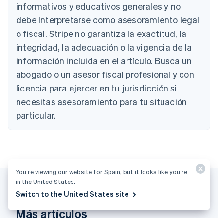
informativos y educativos generales y no
debe interpretarse como asesoramiento legal
o fiscal. Stripe no garantiza la exactitud, la
integridad, la adecuación o la vigencia de la
Alemania
información incluida en el artículo. Busca un
Deutsch
English
abogado o un asesor fiscal profesional y con
Australia
English
licencia para ejercer en tu jurisdicción si
Austria
necesitas asesoramiento para tu situación
Deutsch
English
Bélgica
particular.
Nederlands
Français
Deutsch
English
Brasil
Português
English
Bulgaria
English
You’re viewing our website for Spain, but it looks like you’re
Canadá
in the United States.
English
Français
China continental
Switch to the United States site
简体中文
English
Más artículos
Chipre