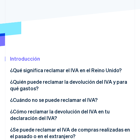
Sector público
Radar
Comercio minorista
Prevención de fraude
Atlas
Constitución de una startup
Ecosystem
Climate
Eliminación de dióxido de carbono
Socios
Stripe App Marketplace
Identity
Introducción
Verificación de identidad en línea
¿Qué significa reclamar el IVA en el Reino Unido?
¿Quién puede reclamar la devolución del IVA y para
qué gastos?
Stripe Sessions 2026
¿Cuándo no se puede reclamar el IVA?
Descubre cómo Stripe está construyendo la infraestructu
para la IA.
¿Cómo reclamar la devolución del IVA en tu
Ver ahora
declaración del IVA?
Consejos para que las reclamaciones sean precisas
¿Se puede reclamar el IVA de compras realizadas en
el pasado o en el extranjero?