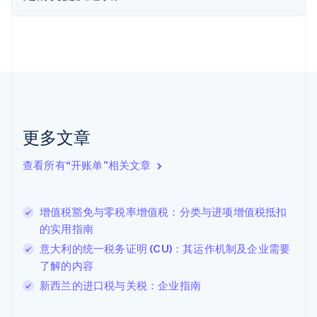
法国
Français
English
芬兰
English
Svenska
荷兰
Nederlands
English
加拿大
English
Français
捷克
更多文章
English
克罗地亚
English
Italiano
查看所有“开账单”相关文章
拉脱维亚
English
立陶宛
增值税豁免与零税率增值税：分类与进项增值税抵扣
English
的实用指南
列支敦士登
Deutsch
English
意大利的统一税务证明 (CU)：其运作机制及企业需要
卢森堡
了解的内容
Français
Deutsch
English
新西兰的进口税与关税：企业指南
罗马尼亚
English