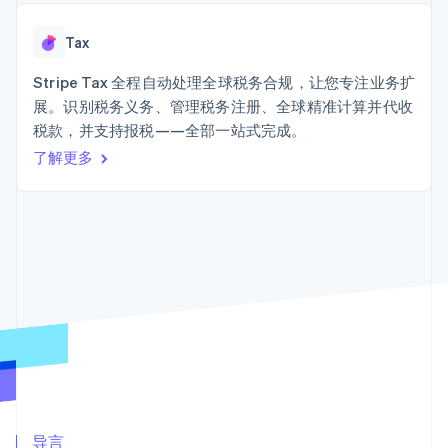
125+
Stripe Sigma
产品路线图
SaaS
自定义报告
Terminal
Sessions 年度大会
线下支付
Data Pipeline
Tax
招聘
数据同步
Authorization
资源
新闻编辑室
Boost
Stripe Tax 全程自动处理全球税务合规，让您专注业务扩
Stripe Press
支付成功率优
按行业
应用程序集成
展。识别税务义务、管理税务注册、全球精准计算并代收
化
代码示例
税款，并支持报税——全部一站式完成。
Link
AI 企业
开发者博客
加速结账
创作者经济
API 状态
了解更多
联系
游戏
酒店、旅游与休闲
联系销售
保险
成为合作伙伴
媒体与娱乐
更多
非营利组织
Product roadmap
专业服务
了解未来规划
公共部门
零售
Radar
欺诈防范
Atlas
初创企业注册
生态系统
Climate
合作伙伴
碳移除
Stripe App Marketplace
导言