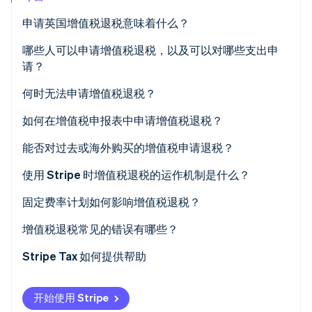
申请英国增值税退税意味着什么？
哪些人可以申请增值税退税，以及可以对哪些支出申
Stripe Sessions 2026
请？
了解 Stripe 如何为 AI 构建经济基础设施。
立即观看
何时无法申请增值税退税？
如何在增值税申报表中申请增值税退税？
精准退税技巧
能否对过去或海外购买的增值税申请退税？
预注册增值税
使用 Stripe 时增值税退税的运作机制是什么？
海外增值税
固定费率计划如何影响增值税退税？
进口和海外服务增值税
增值税退税常见的错误有哪些？
对从未收取的增值税申请退税
Stripe Tax 如何提供帮助
客户娱乐活动
开始使用 Stripe
文档缺少或错误