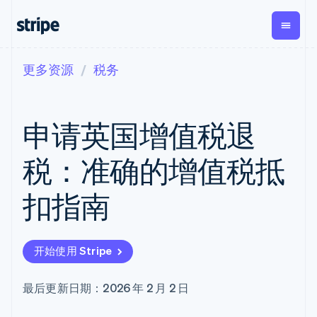
更多资源
税务
按企业阶段
文档
学习
支付
营收
资金管
平台
理
易市
大型企业
Stripe 文档
博客
Payments
Billing
初创企业
API 参考文档
客户案例
申请英国增值税退
在线支付
经常性收入
Global
Conn
库与 SDK
指南
Managed
Metronome
Payouts
Stripe Apps
Payments
按用量计费
平台
税：准确的增值税抵
备案商家解决
Subscriptions
向第三
按应用场景
方案
方打款
支持
订阅管理
Payment links
Crypto
扣指南
指南
智能体商务
Invoicing
钱包、
加密货币
获取支持
无代码支付
一次性或定期
稳定币
电子商务
接受线上付款
管理支持方案
Checkout
账单
发行和
嵌入式金融
实施预建结账流程
专业服务
预构建支付界
Tax
发卡基
开始使用 Stripe
财务自动化
构建平台或交易市场
面
销售税和增值
础设施
全球化企业
管理订阅
Elements
税自动化
应用内支付
提供按用量计费
灵活的 UI 组件
Revenue
最后更新日期：2026 年 2 月 2 日
交易市场
发行稳定币支持的支付卡
支付方式
Recognition
公司
资金管理
使用代理预配和管理服务
Access to
会计自动化
平台