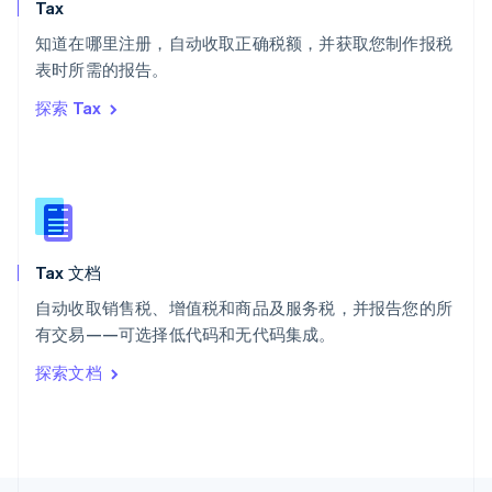
斯洛文尼亚
Tax
English
Italiano
知道在哪里注册，自动收取正确税额，并获取您制作报税
泰国
ไทย
English
表时所需的报告。
希腊
探索 Tax
English
西班牙
Español
English
新加坡
English
简体中文
新西兰
English
Tax 文档
匈牙利
English
自动收取销售税、增值税和商品及服务税，并报告您的所
意大利
有交易——可选择低代码和无代码集成。
Italiano
English
印度
探索文档
English
英国
English
直布罗陀
English