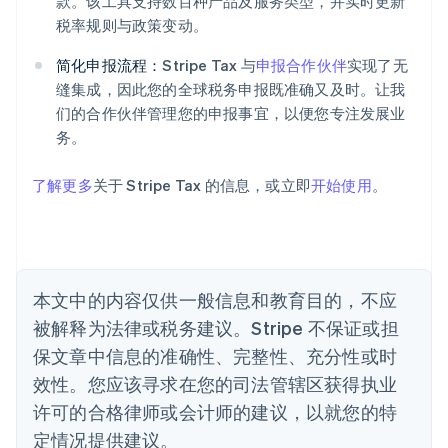
款。该工具支持数百种产品及服务类型，并实时更新
阿联酋
税率规则与政策变动。
English
爱尔兰
简化申报流程：
Stripe Tax 与
申报合作伙伴
实现了无
English
爱沙尼亚
缝集成，因此您的全球税务申报既准确又及时。让我
English
们的合作伙伴管理您的申报事宜，以便您专注发展业
奥地利
务。
Deutsch
English
澳大利亚
了解更多
关于 Stripe Tax 的信息，或立即
开始使用
。
English
巴西
Português
English
保加利亚
English
比利时
本文中的内容仅供一般信息和教育目的，不应
Nederlands
Français
Deutsch
English
被解释为法律或税务建议。Stripe 不保证或担
波兰
English
保文章中信息的准确性、完整性、充分性或时
丹麦
效性。您应该寻求在您的司法管辖区获得执业
English
德国
许可的合格律师或会计师的建议，以就您的特
Deutsch
English
定情况提供建议。