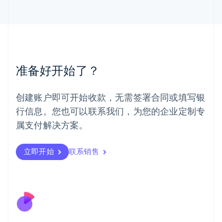
马尔他
English
马来西亚
English
简体中文
美国
English
Español
简体中文
墨西哥
准备好开始了？
Español
English
挪威
English
创建账户即可开始收款，无需签署合同或填写银
葡萄牙
行信息。您也可以联系我们，为您的企业定制专
Português
English
日本
属支付解决方案。
日本語
English
瑞典
立即开始
联系销售
Svenska
English
瑞士
Deutsch
Français
Italiano
English
塞浦路斯
English
斯洛伐克
English