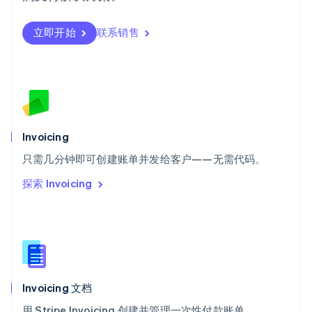
Svenska
English
瑞士
Deutsch
Français
Italiano
English
立即开始
联系销售
塞浦路斯
English
斯洛伐克
English
斯洛文尼亚
English
Italiano
泰国
Invoicing
ไทย
English
希腊
只需几分钟即可创建账单并发给客户——无需代码。
English
探索 Invoicing
西班牙
Español
English
新加坡
English
简体中文
新西兰
English
匈牙利
English
Invoicing 文档
意大利
用 Stripe Invoicing 创建并管理一次性付款账单。