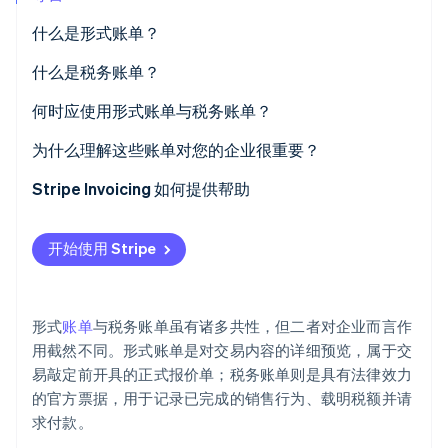
什么是形式账单？
什么是税务账单？
Stripe Sessions 2026
何时应使用形式账单与税务账单？
了解 Stripe 如何为 AI 构建经济基础设施。
立即观看
为什么理解这些账单对您的企业很重要？
现金流与预测
Stripe Invoicing 如何提供帮助
客户信心
开始使用 Stripe
税务和审计准备
财务效率
形式
账单
与税务账单虽有诸多共性，但二者对企业而言作
用截然不同。形式账单是对交易内容的详细预览，属于交
易敲定前开具的正式报价单；税务账单则是具有法律效力
的官方票据，用于记录已完成的销售行为、载明税额并请
求付款。