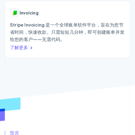
接入 125+ 种支
Stripe Sigma
产品路线图
SaaS
付方式
自定义报告
Sessions 年度大会
Terminal
Data Pipeline
Invoicing
招聘
线下支付
数据同步
资讯中心
Authorization
资源
Stripe Invoicing 是一个全球账单软件平台，旨在为您节
Stripe Press
Boost
按行业
省时间，快速收款。只需短短几分钟，即可创建账单并发
支付成功率优
应用集成
给您的客户——无需代码。
化
AI 企业
代码示例
Link
创作者经济
开发者博客
了解更多
联系
加速结账
游戏
API 状态
酒店、旅游与休闲
联系销售
保险
成为合作伙伴
媒体与娱乐
非营利组织
更多
专业服务
Product roadmap
公共部门
了解未来规划
零售
Radar
欺诈防范
Atlas
生态系统
初创企业注册
合作伙伴
Climate
Stripe App Marketplace
碳移除
导言