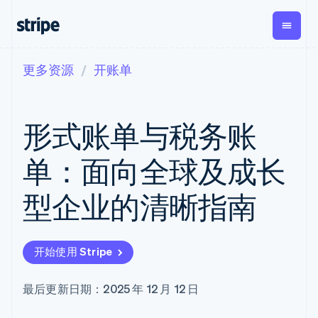
更多资源
开账单
按企业阶段
文档
学习
支付
营收
资金管
平台
理
易市
大型企业
Stripe 文档
博客
Payments
Billing
初创企业
API 参考文档
客户案例
形式账单与税务账
在线支付
经常性收入
Global
Conn
库与 SDK
指南
Managed
Metronome
Payouts
Stripe Apps
Payments
按用量计费
平台
单：面向全球及成长
备案商家解决
Subscriptions
向第三
按应用场景
方案
方打款
支持
订阅管理
Payment links
Crypto
型企业的清晰指南
指南
智能体商务
Invoicing
钱包、
加密货币
获取支持
无代码支付
一次性或定期
稳定币
电子商务
接受线上付款
托管支持方案
Checkout
账单
发行和
嵌入式金融
实施预置结账流程
专业服务
预构建支付界
Tax
发卡基
开始使用 Stripe
财务自动化
构建平台或交易市场
面
销售税和增值
础设施
全球化企业
管理订阅
Elements
税自动化
应用内支付
提供按用量计费
灵活的 UI 组件
Revenue
最后更新日期：2025 年 12 月 12 日
交易市场
发行稳定币支持的支付卡
Payment
Recognition
公司
资金管理
通过智能体配置和管理服
methods
会计自动化
平台
务