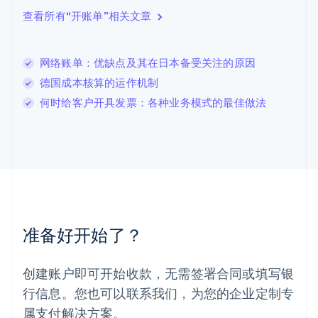
English
列支敦士登
查看所有“开账单”相关文章
Deutsch
English
卢森堡
Français
Deutsch
English
网络账单：优缺点及其在日本备受关注的原因
罗马尼亚
德国成本核算的运作机制
English
马尔他
何时给客户开具发票：各种业务模式的最佳做法
English
马来西亚
English
简体中文
美国
English
Español
简体中文
墨西哥
Español
English
挪威
准备好开始了？
English
葡萄牙
Português
English
创建账户即可开始收款，无需签署合同或填写银
日本
行信息。您也可以联系我们，为您的企业定制专
日本語
English
瑞典
属支付解决方案。