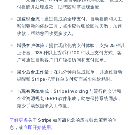
付提醒并处理退款，助您随时掌握现金流。
加速现金流：
通过集成的全球支付、自动提醒和人工
智能驱动的催款工具，减少应收账款回收天数，加速
收款，帮助您回收更多收入。
阿联酋
增强客户体验：
提供现代化的支付体验，支持 25 种以
English
上语言、135 种以上货币和 100 种以上支付方式。客
爱尔兰
户可通过自助客户门户轻松访问和支付账单。
English
爱沙尼亚
减少后台工作量：
在几分钟内生成账单，并通过自动
English
提醒和 Stripe 托管账单支付页面减少催款耗时。
奥地利
Deutsch
English
与现有系统集成：
Stripe Invoicing 与流行的会计和
澳大利亚
企业资源规划 (ERP) 软件集成，助您保持系统同步，
English
巴西
减少手动数据录入工作量。
Português
English
保加利亚
了解更多
关于 Stripe 如何简化您的应收账款流程的信
English
息，或
立即开始使用
。
比利时