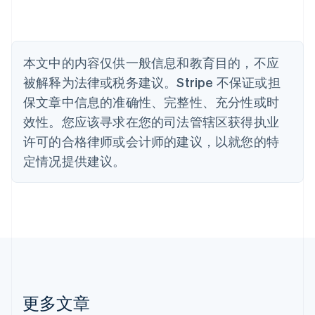
Nederlands
Français
Deutsch
English
波兰
English
丹麦
English
本文中的内容仅供一般信息和教育目的，不应
德国
被解释为法律或税务建议。Stripe 不保证或担
Deutsch
English
法国
保文章中信息的准确性、完整性、充分性或时
Français
English
效性。您应该寻求在您的司法管辖区获得执业
芬兰
许可的合格律师或会计师的建议，以就您的特
English
Svenska
定情况提供建议。
荷兰
Nederlands
English
加拿大
English
Français
捷克
English
克罗地亚
English
Italiano
拉脱维亚
English
更多文章
立陶宛