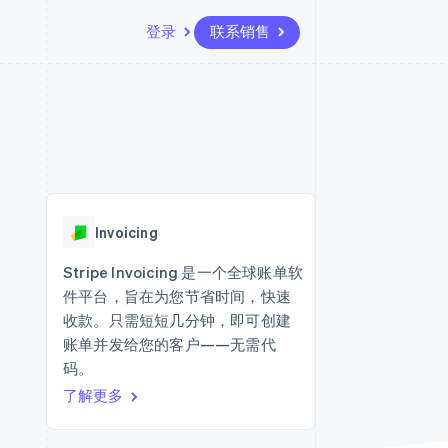
登录
联系销售
资源
生态系统
联系
场
更多
应用集成
合作伙伴
联系销售
Product roadmap
代码示例
Stripe App Marketplace
成为合作伙伴
了解未来规划
开发者博客
API 状态
Radar
欺诈防范
Invoicing
Atlas
初创企业注册
Stripe Invoicing 是一个全球账单软
件平台，旨在为您节省时间，快速
Climate
碳移除
收款。只需短短几分钟，即可创建
账单并发给您的客户——无需代
码。
了解更多