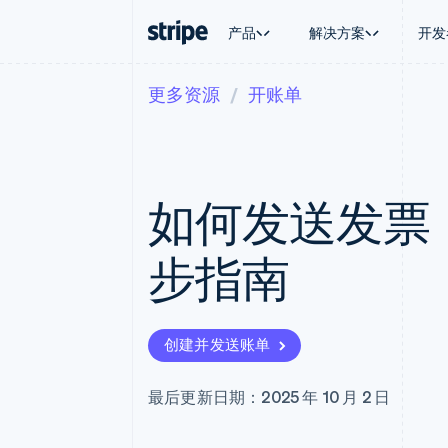
产品
解决方案
开发
更多资源
开账单
按企业阶段
文档
学习
按应用场
支持
支付
营收
大型企业
Stripe 文档
博客
智能体
获取支
Payments
Billing
初创企业
API 参考文档
客户案例
加密货
托管支
在线支付
经常性收入
库与 SDK
指南
电子商
专业服
Managed Payments
Metronome
Stripe Apps
如何发送发票
嵌入式
备案商家解决方案
按用量计费
财务自
Payment links
Subscriptions
全球化
无代码支付
订阅管理
应用内
步指南
Checkout
Invoicing
交易市
预构建支付界面
一次性或定期账单
资金管
Elements
Tax
平台
灵活的 UI 组件
销售税和增值税自动
SaaS
Payment methods
Revenue Recogniti
创建并发送账单
接入 125+ 种支付方式
会计自动化
Terminal
Stripe Sigma
线下支付
自定义报告
最后更新日期：2025 年 10 月 2 日
Authorization Boost
Data Pipeline
支付成功率优化
数据同步
Link