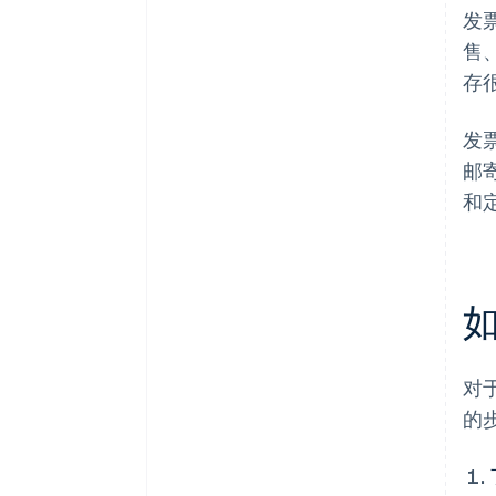
发
售
存
发
邮
和
如
对
的