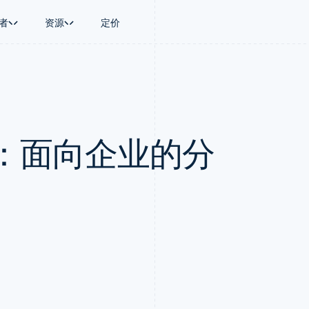
者
资源
定价
景
指南
按行业
公司
资金管理
平台和交易市
商务
持
接受线上付款
AI 企业
产品路线图
Global Payouts
Connect
币
持方案
实施预置结账流程
创作者经济
Sessions 年度大会
向第三方打款
平台支付
务
务
构建平台或交易市场
游戏
招聘
Crypto
：面向企业的分
金融
管理订阅
酒店、旅游与休闲
资讯中心
钱包、稳定币发行和发卡基础设
动化
提供按用量计费
保险
Stripe Press
施
企业
发行稳定币支持的支付卡
媒体与娱乐
支付
通过智能体配置和管理服务
非营利组织
场
专业服务
理
公共部门
零售
化
on