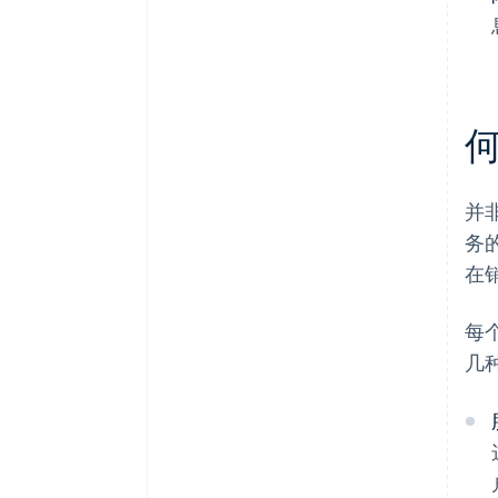
并
务
在
每
几