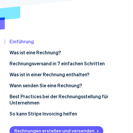
Betrugsprävention
Ecosystem
Atlas
Start-up-Gründung
Partner
Stripe App-Marktplatz
Climate
CO₂-Entnahme
Einführung
Was ist eine Rechnung?
Rechnungsversand in 7 einfachen Schritten
Stripe-Sessions 2026
Erfahren Sie, wie Stripe Lösungen für die Wirtschaft
Was ist in einer Rechnung enthalten?
Jetzt ansehen
Wann senden Sie eine Rechnung?
Best Practices bei der Rechnungsstellung für
Unternehmen
So kann Stripe Invoicing helfen
Rechnungen erstellen und versenden