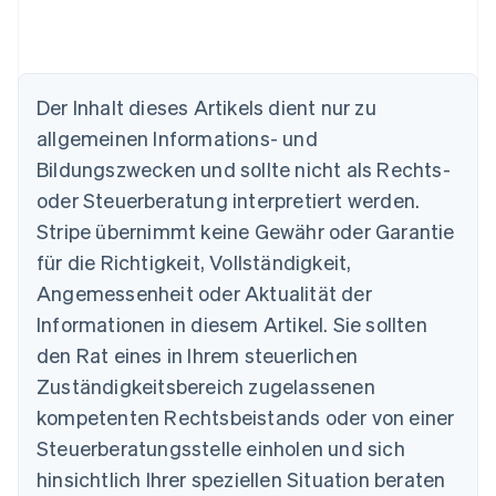
Der Inhalt dieses Artikels dient nur zu
allgemeinen Informations- und
Australien
Bildungszwecken und sollte nicht als Rechts-
English
Belgien
oder Steuerberatung interpretiert werden.
Nederlands
Français
Deutsch
English
Stripe übernimmt keine Gewähr oder Garantie
Brasilien
für die Richtigkeit, Vollständigkeit,
Português
English
Bulgarien
Angemessenheit oder Aktualität der
English
Informationen in diesem Artikel. Sie sollten
Dänemark
English
den Rat eines in Ihrem steuerlichen
Deutschland
Zuständigkeitsbereich zugelassenen
Deutsch
English
Estland
kompetenten Rechtsbeistands oder von einer
English
Steuerberatungsstelle einholen und sich
Festlandchina
hinsichtlich Ihrer speziellen Situation beraten
简体中文
English