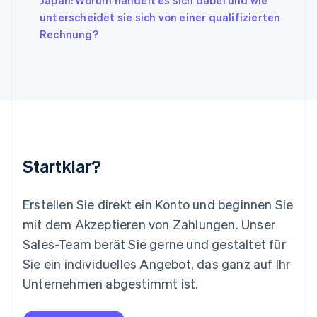
Japan: Worum handelt es sich dabei und wie
Liechtenstein
unterscheidet sie sich von einer qualifizierten
Deutsch
English
Litauen
Rechnung?
English
Luxemburg
Français
Deutsch
English
Malaysia
English
简体中文
Malta
English
Mexiko
Startklar?
Español
English
Neuseeland
English
Erstellen Sie direkt ein Konto und beginnen Sie
Niederlande
mit dem Akzeptieren von Zahlungen. Unser
Nederlands
English
Norwegen
Sales-Team berät Sie gerne und gestaltet für
English
Sie ein individuelles Angebot, das ganz auf Ihr
Österreich
Deutsch
English
Unternehmen abgestimmt ist.
Polen
English