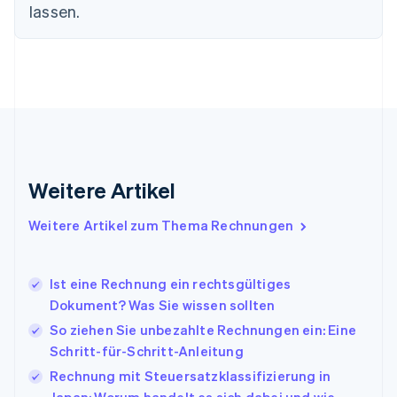
Finnland
lassen.
English
Svenska
Frankreich
Français
English
Gibraltar
English
Griechenland
English
Indien
English
Weitere Artikel
Irland
English
Italien
Weitere Artikel zum Thema Rechnungen
Italiano
English
Japan
日本語
English
Ist eine Rechnung ein rechtsgültiges
Kanada
Dokument? Was Sie wissen sollten
English
Français
So ziehen Sie unbezahlte Rechnungen ein: Eine
Kroatien
English
Italiano
Schritt-für-Schritt-Anleitung
Lettland
Rechnung mit Steuersatzklassifizierung in
English