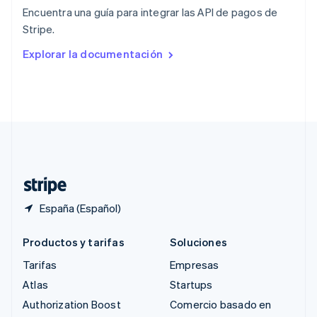
English
Encuentra una guía para integrar las API de pagos de
República Checa
Stripe.
English
Rumanía
Explorar la documentación
English
Singapur
English
简体中文
Suecia
Svenska
English
Suiza
Deutsch
Français
Italiano
English
Tailandia
ไทย
English
España (Español)
Productos y tarifas
Soluciones
Tarifas
Empresas
Atlas
Startups
Authorization Boost
Comercio basado en