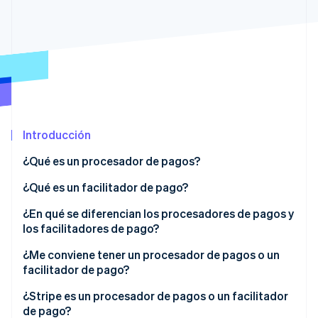
Sector público
Radar
Comercio minorista
Prevención de fraude
Atlas
Constitución de una startup
Ecosystem
Climate
Eliminación de dióxido de carbono
Socios
Stripe App Marketplace
Identity
Introducción
Verificación de identidad en línea
¿Qué es un procesador de pagos?
¿Qué es un facilitador de pago?
¿En qué se diferencian los procesadores de pagos y
Stripe Sessions 2026
los facilitadores de pago?
Descubre cómo Stripe está construyendo la infraestructu
para la IA.
¿Me conviene tener un procesador de pagos o un
Ver ahora
facilitador de pago?
¿Stripe es un procesador de pagos o un facilitador
de pago?