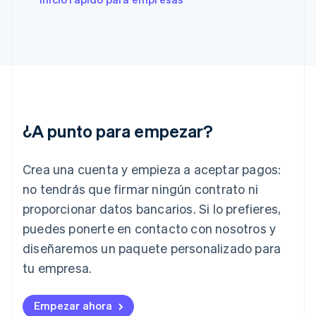
English
Svenska
Francia
Français
English
Gibraltar
English
Grecia
English
Hungría
English
¿A punto para empezar?
India
English
Irlanda
Crea una cuenta y empieza a aceptar pagos:
English
no tendrás que firmar ningún contrato ni
Italia
proporcionar datos bancarios. Si lo prefieres,
Italiano
English
Japón
puedes ponerte en contacto con nosotros y
日本語
English
diseñaremos un paquete personalizado para
Letonia
English
tu empresa.
Liechtenstein
Deutsch
English
Empezar ahora
Lituania