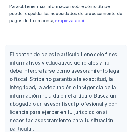
Para obtener más información sobre cómo Stripe
puede respaldar las necesidades de procesamiento de
pagos de tu empresa,
empieza aquí
.
El contenido de este artículo tiene solo fines
Alemania
informativos y educativos generales y no
Deutsch
English
Australia
debe interpretarse como asesoramiento legal
English
o fiscal. Stripe no garantiza la exactitud, la
Austria
integridad, la adecuación o la vigencia de la
Deutsch
English
Bélgica
información incluida en el artículo. Busca un
Nederlands
Français
Deutsch
English
abogado o un asesor fiscal profesional y con
Brasil
Português
English
licencia para ejercer en tu jurisdicción si
Bulgaria
necesitas asesoramiento para tu situación
English
Canadá
particular.