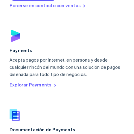
English
Ponerse en contacto con ventas
Luxemburgo
Français
Deutsch
English
Malasia
English
简体中文
Malta
English
México
Español
English
Payments
Noruega
Acepta pagos por Internet, en persona y desde
English
cualquier rincón del mundo con una solución de pagos
Nueva Zelanda
English
diseñada para todo tipo de negocios.
Países Bajos
Explorar Payments
Nederlands
English
Polonia
English
Portugal
Português
English
RAE de Hong Kong, China
English
简体中文
Documentación de Payments
Reino Unido