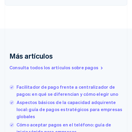
English
Français
China continental
简体中文
English
Chipre
English
Croacia
English
Italiano
Dinamarca
English
Más artículos
Emiratos Árabes Unidos
English
Consulta todos los artículos sobre pagos
Eslovaquia
English
Eslovenia
Facilitador de pago frente a centralizador de
English
Italiano
España
pagos: en qué se diferencian y cómo elegir uno
Español
English
Aspectos básicos de la capacidad adquirente
Estados Unidos
local: guía de pagos estratégicos para empresas
English
Español
简体中文
Estonia
globales
English
Cómo aceptar pagos en el teléfono: guía de
Finlandia
inicio rápido para empresas